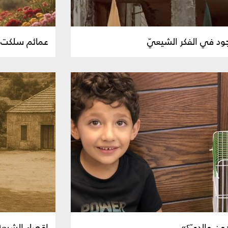
ود في الفكر الشيعيّ
عمائم سلكت در
ن والديّ؟»
إقصاء الشيعة 