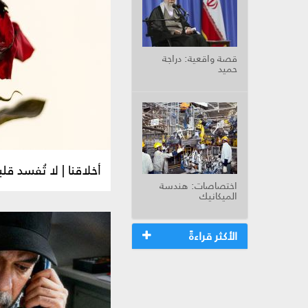
قصة واقعية: دراجة
حميد
أخلاقنا | لا تُفسد قلبك
اختصاصات: هندسة
الميكانيك
الأكثر قراءةً