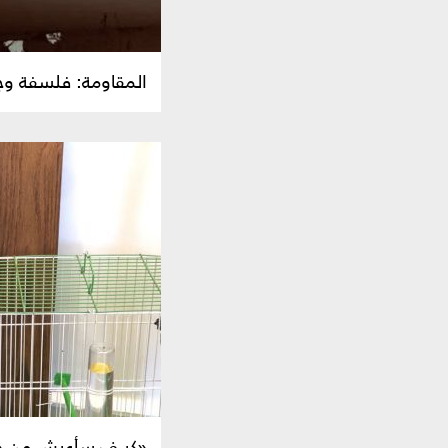
المقاومة: فلسفة وج
«كيــف سأعيش من دو