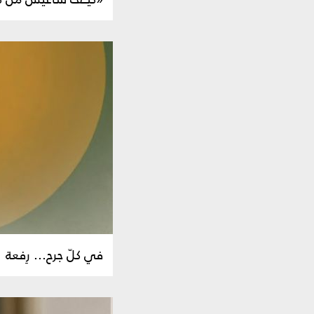
في كلّ جرح... رِفعة