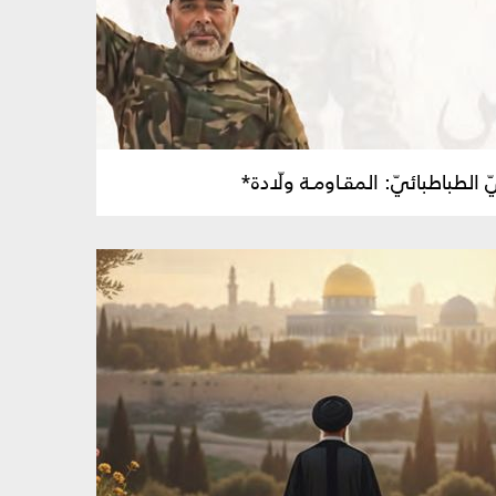
ّ الطباطبائيّ: المقـاومـة ولّادة*