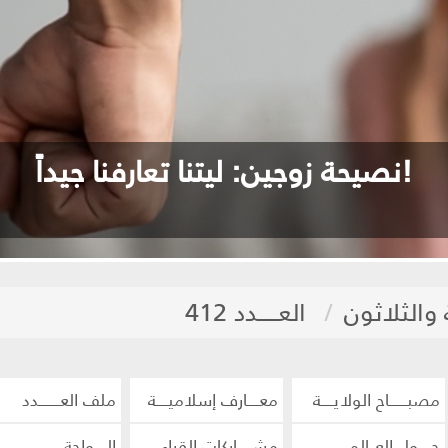
نصيحة زوجين: ليتنا تعارفنا جيداً!
والثلاثون
العـــــدد 412
مصبــــــاح الولايــــة
معــــارف إسلاميــــة
ملف العـــــــدد
حــــول العــالم
مشـــــاركات القراء
الــــواحة