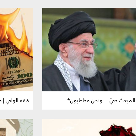
 المبعث حيّ... ونحن مخاطَبون*
فقه الولي | من 