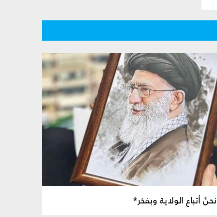
نحنُ أتباع الولاية وبفخر*