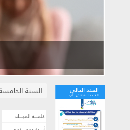
السنة الخامسة 
العدد الحالي
العـــدد التفاعلي - آب
كلمــــة المجـــلة
أسرة ومجـــــتمع