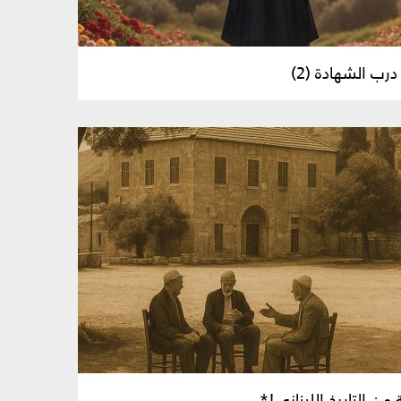
ب الشهادة (2)
من التاريخ اللبناني!*