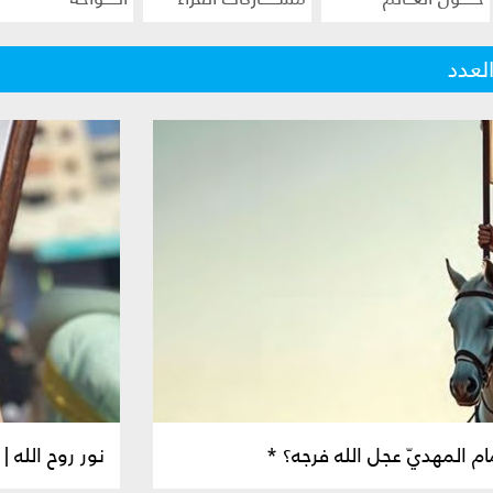
لعدد
ام المهديّ عجل الله فرجه؟ *
نور روح الله | 