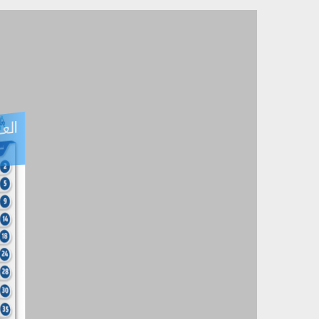
العـ
العـــدد التفاعلي -
آب