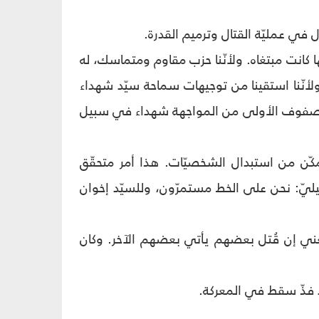
 في عمليّة القتال وترميم القدرة.
ّها كانت مبتغاه. ولأنّنا حزب مقاوم ومتماسك، له
لأنّنا استقينا من توجيهات سماحة سيّد شهداء
ي الصفوف الأولى من المواجهة شهداء في سبيل
تمكّن من استبدال الشخصيّات. هذا أمر متحقّق
ائيليّ: نحن على الخط مستمرّون، وللسيّد إخوان
 يعني إن قُتل بعضهم يأتي بعضهم الآخر. وكان
ئد فذّ سقط في المعركة.