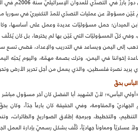
 ابن الميدان؛ حمل مسؤوليّات عديدة وعمل على أساسها، وكان بار
وفي كلّ المسؤوليّات التي عُيّن بها لم يخترها، بل كان يُكلّف ب
دة إخواننا في اليمن، وترك بصمة مهمّة، واليوم يُحبّه اليمنيو
ذي يريد نصرة فلسطين، والذي يعمل من أجل تحرير الأرض وتحري
البأس بحقّ
 «أولي البأس»؛ لأنّ الشهيد أبا الفضل كان آخر مسؤول مباشر عن
 الجهاديّ والمقاومة، وفي الحقيقة كان بارعاً جدّاً، وكان ب
لتنظيم، والتخطيط، وبرمجة إطلاق الصواريخ والطائرات، وتنسيق
لاً عسكريّاً ومعاوناً جهاديّاً، كُلِّف بشكل رسميّ بإدارة العمل ا