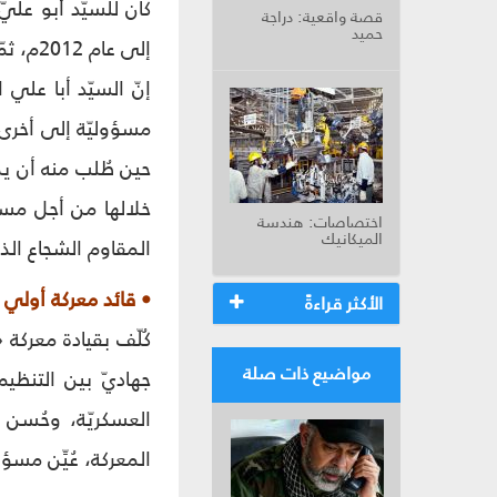
قصة واقعية: دراجة
حميد
إلى عام 2012م، ثمّ عُيّن مسؤولاً عن عمليات التصدّي للمدّ التكفيريّ في سوريا من 2012م إلى 2015م.
إنّ السيّد أبا علي
مسؤوليّة إلى أخرى، 
خلالها من أجل مساع
اختصاصات: هندسة
الميكانيك
المقاوم الشجاع ال
• قائد معركة أولي 
الأكثر قراءةً
كُلّف بقيادة معركة
مواضيع ذات صلة
جهاديّ بين التنظيم
العسكريّة، وحُسن ا
المعركة، عُيِّن مسؤو