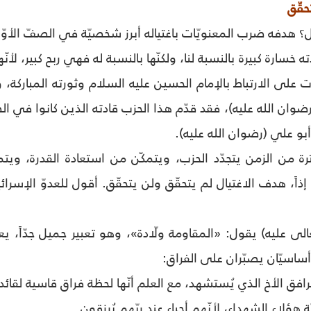
حقّق
؟ هدفه ضرب المعنويّات باغتياله أبرز شخصيّة في الصفّ الأوّل
ه خسارة كبيرة بالنسبة لنا، ولكنّها بالنسبة له فهي ربح كبير، لأن
لى الارتباط بالإمام الحسين عليه السلام وثورته المباركة، و
رضوان الله عليه)، فقد قدّم هذا الحزب قادته الذين كانوا ف
أبو علي (رضوان الله عليه).
ترة من الزمن يتجدّد الحزب، ويتمكّن من استعادة القدرة، وي
 إذاً، هدف الاغتيال لم يتحقّق ولن يتحقّق. أقول للعدوّ الإسر
الى عليه) يقول: «المقاومة ولّادة»، وهو تعبير جميل جدّاً،
أساسيّان يصبّران على الفراق:
رافق الأخ الذي يُستشهد، مع العلم أنّها لحظة فراق قاسية لقا
 هؤلاء الشهداء، لأنّهم أحياء عند ربّهم يُرزقون.