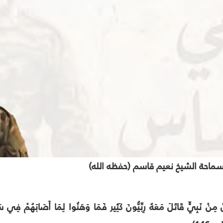
سماحة الشيخ نعيم قاسم (حفظه الله)
ْ مِنْ نَبِيٍّ قَاتَلَ مَعَهُ رِبِّيُّونَ كَثِير فَمَا وَهَنُوا لِمَا أَصَابَهُمْ فِي سَ