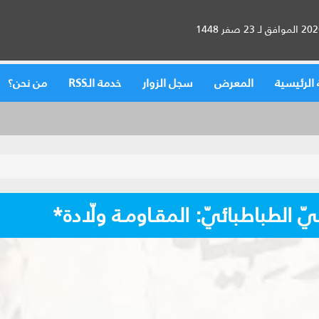
الرئيسية
المعرض
سجل الزوار
خدمة الـRSS
من نحن؟
يّ الطباطبائيّ: المقـاومـة ولّادة*