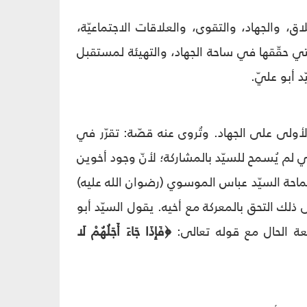
ق، والجهاد، والتقوى، والعلاقات الاجتماعيّة،
التي حقّقها في ساحة الجهاد، والتهيئة لمستقبل
 أبو عليّ.
، وكان مُقبِلاً من اللّحظات الأولى على الجهاد. وتُروى عنه قصّة: تقرّر في
ي لم يُسمح للسيّد بالمشاركة؛ لأنّ وجود أخوين
حة السيّد عباس الموسوي (رضوان الله عليه)
لى ذلك التحق بالمعركة مع أخيه. يقول السيّد أبو
بيعة الحال مع قوله تعالى:
﴿فَإِذَا جَاءَ أَجَلُهُمْ لَا