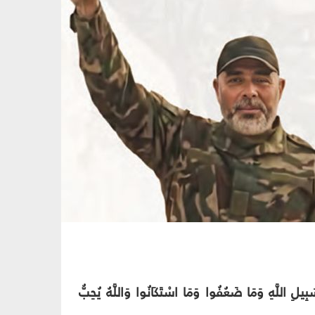
بِيلِ اللَّهِ وَمَا ضَعُفُوا وَمَا اسْتَكَانُوا وَاللَّهُ يُحِبُّ