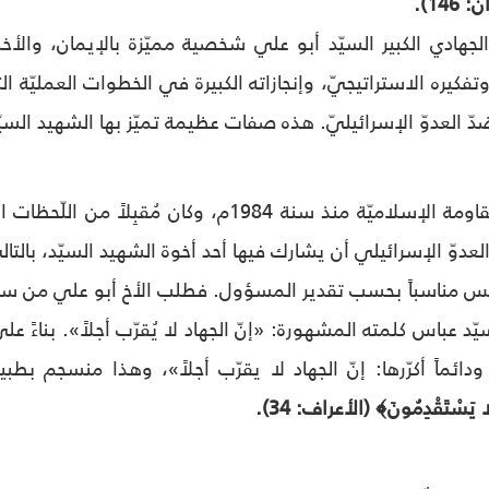
146).
لجهادي الكبير السيّد أبو علي شخصية مميّزة بالإيمان، والأخلا
وتفكيره الاستراتيجيّ، وإنجازاته الكبيرة في الخطوات العمليّة 
ّ العدوّ الإسرائيليّ. هذه صفات عظيمة تميّز بها الشهيد السيّد
التحق بصفوف المقاومة الإسلاميّة منذ سنة 1984م
عدوّ الإسرائيلي أن يشارك فيها أحد أخوة الشهيد السيّد، بالتال
س مناسباً بحسب تقدير المسؤول. فطلب الأخ أبو علي من سما
ّد عباس كلمته المشهورة: «إنّ الجهاد لا يُقرّب أجلاً». بناءً ع
ودائماً أكرّرها: إنّ الجهاد لا يقرّب أجلاً»، وهذا منسجم بط
َا يَسْتَقْدِمُونَ﴾ (الأعراف: 34).