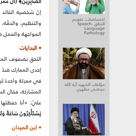
الصَّابِرِينَ﴾ (آل عمران: 
إنّ شخصية القائد ا
اختصاصات: تقويم
والتنظيم، والدقّة، 
النطق Speech-
Language
Pathology
المواجهة والعمل ضد
• البدايات
إحدى المعارك ضدّ ال
في معركة واحدة لي
مؤلفات الشهيد آية الله
مرتضى مطهري
المشاركة، فقال السي
عليّ: «أنا حفظتها 
يَسْتَأْخِرُونَ سَاعَةً وَل
• ابن الميدان