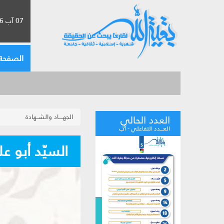
07 آب 2026 الموافق لـ 23 صفر 1448
الصفحة 
الجهــــاد والشــهادة
العدد الحالي
العـــدد التفاعلي - آب
السيّد أبو عل