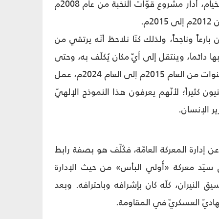
كان للسيّد أبو عليّ دورٌ بارزٌ في التصدّي للعدوان الإسرائيليّ سنة 2006م في الخيام، أدار مشروع قوّات النخبة من عام 2008م
عاً وناجحاً، ولذلك كنّا نلاحظ أنّه يرتقي من
ها دائماً، وينتقل إلى أيّ مكان يُكلّف به، وحتى
حين طُلب منه أن يذهب إلى اليمن ويساعد في التدريب والإعداد، قضى تسع سنوات من العام 2015م إلى العام 2024م، عمل
ن كثيراً؛ لأنّهم يعرفون هذا النموذج الإلهيّ
ر الإنسان.
 إدارة المعركة العامّة، فكُلِّف هو بصفة رابط
حقّ سيّد معركة «أُولي البأس» من حيث الإدارة
 النيران، كلّه كان بإشرافه وباحترافه. وبعد
لجهاديّ العسكريّ في المقاومة.