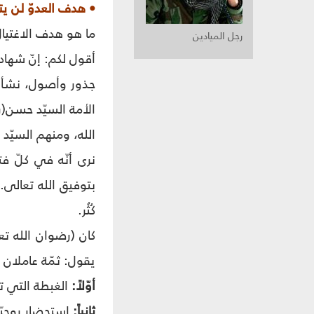
• هدف العدوّ لن يت
ما هو هدف الاغتيال
رجل الميادين
أقول لكم: إنّ شهادت
جذور وأصول، نشأت ع
الأمة السيّد حسن(
الله، ومنهم السيّد 
نرى أنّه في كلّ ف
بتوفيق الله تعالى.
كُثُر.
كان (رضوان الله تع
يقول: ثمّة عاملان 
أوّلاً:
الغبطة التي ت
ثانياً:
استحضار روحيّة