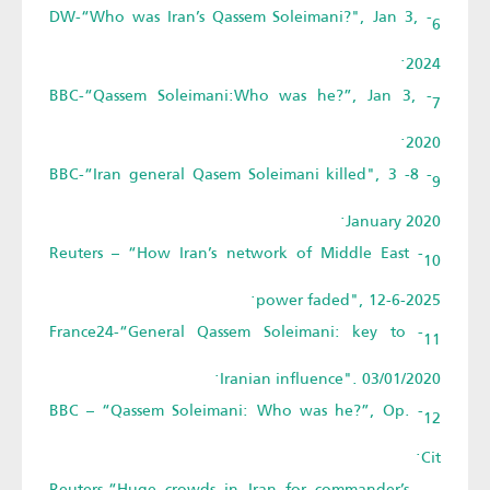
6- DW-“Who was Iran’s Qassem Soleimani?", Jan 3,
2024.
7- BBC-“Qassem Soleimani:Who was he?”, Jan 3,
2020.
9- 8- BBC-“Iran general Qasem Soleimani killed", 3
January 2020.
10- Reuters – “How Iran’s network of Middle East
power faded", 12-6-2025.
11- France24-“General Qassem Soleimani: key to
Iranian influence". 03/01/2020.
12- BBC – “Qassem Soleimani: Who was he?”, Op.
Cit.
13- Reuters-“Huge crowds in Iran for commander’s