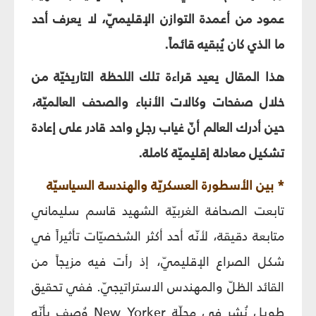
عمود من أعمدة التوازن الإقليميّ، لا يعرف أحد
ما الذي كان يُبقيه قائماً.
هذا المقال يعيد قراءة تلك اللحظة التاريخيّة من
خلال صفحات وكالات الأنباء والصحف العالميّة،
حين أدرك العالم أنّ غياب رجلٍ واحد قادر على إعادة
تشكيل معادلة إقليميّة كاملة.
* بين الأسطورة العسكريّة والهندسة السياسيّة
تابعت الصحافة الغربيّة الشهيد قاسم سليماني
متابعة دقيقة، لأنّه أحد أكثر الشخصيّات تأثيراً في
شكل الصراع الإقليميّ، إذ رأت فيه مزيجاً من
القائد الظلّ والمهندس الاستراتيجيّ. ففي تحقيق
طويل نُشر في مجلّة New Yorker وُصف بأنّه