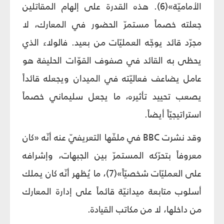
الأماميّة»(6). هذه القدرة على إلهام المقاتلين
جعلته خصماً مستمرّ الحضور في المعارك، لا
مجرّد قائد يوجّه العمليّات من بعيد. فالولاء الذي
يحظى به القائد في صفوف القوّات الحليفة هو
عامل يضاعف فعاليّته في الميدان ويجعله قائداً
يصعب تحييد تأثيره، ما يجعل سليماني خصماً
استراتيجيّاً أيضاً.
وقد نشرت BBC في ملفّها التعريفيّ عنه أنّه «كان
معروفاً بتحرّكه المستمرّ بين الجبهات، وإشرافه
على العمليّات شخصيّاً»(7)، ما يُظهر أنّه كان يملك
أسلوب متابعة ميدانيّة قائماً على إدارة المعارك
من داخلها، لا من مكاتب القيادة.