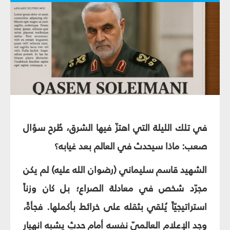
في تلك الليلة التي اهتزّ فيها الشرق، طُرح سؤال
صعب: ماذا سيحدث في العالم بعد غيابه؟
الشهيد قاسم سليماني (رضوان الله عليه) لم يكن
مجرّد شخص في معادلة الصراع؛ بل كان وزناً
استراتيجيّاً يُلقي بثقله على خرائط بأكملها. فجأةً،
وجد الإعلام العالميّ نفسه أمام حدثٍ يشبه انهيار