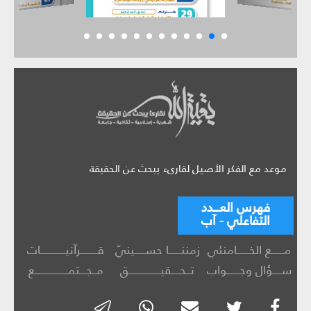
موعد مع الفكر الأصيل لقارىء يبحث عن الحقيقة
فهرس العـــدد
التفاعلي - آب
مــــــع الخــــــامنئي
زمننــــــا حســـــينيّ
قــــــــرآنيــــــــــــات
ســــؤال وجــــــواب
تــحــــقيـــــــــــــــق
مــجـــتمــــــــــــــــع