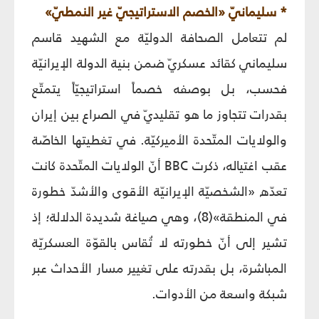
* سليمانيّ «الخصم الاستراتيجيّ غير النمطيّ»
لم تتعامل الصحافة الدوليّة مع الشهيد قاسم
سليماني كقائد عسكريّ ضمن بنية الدولة الإيرانيّة
فحسب، بل بوصفه خصماً استراتيجيّاً يتمتّع
بقدرات تتجاوز ما هو تقليديّ في الصراع بين إيران
والولايات المتّحدة الأميركيّة. في تغطيتها الخاصّة
عقب اغتياله، ذكرت BBC أنّ الولايات المتّحدة كانت
تعدّه «الشخصيّة الإيرانيّة الأقوى والأشدّ خطورة
في المنطقة»(8)، وهي صياغة شديدة الدلالة؛ إذ
تشير إلى أنّ خطورته لا تُقاس بالقوّة العسكريّة
المباشرة، بل بقدرته على تغيير مسار الأحداث عبر
شبكة واسعة من الأدوات.