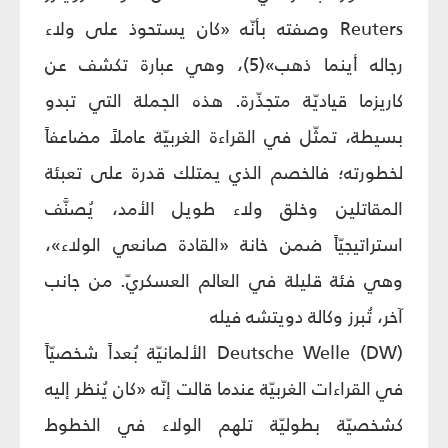
Reuters وصفته بأنّه «كان يستحوذ على ولاء
رجاله أينما ذهب»(5)، وهي عبارة تكشف عن
كاريزما قياديّة متجذّرة. هذه الجملة التي تبدو
بسيطة، تمثّل في القراءة الغربيّة عاملاً مضاعفاً
لخطورته؛ فالخصم الذي يمتلك قدرة على تعبئة
المقاتلين وخلق ولاء طويل الأمد، يُصنَّف
استراتيجيّاً ضمن خانة «القادة صانعي الولاء»،
وهي فئة قليلة في العالم العسكريّ. من جانب
آخر، تُبرز وكالة دويتشه فيله
(Deutsche Welle (DW الألمانيّة بُعداً شخصيّاً
في القراءات الغربيّة عندما قالت إنّه «كان يُنظر إليه
كشخصيّة بطوليّة تلهم الولاء في الخطوط