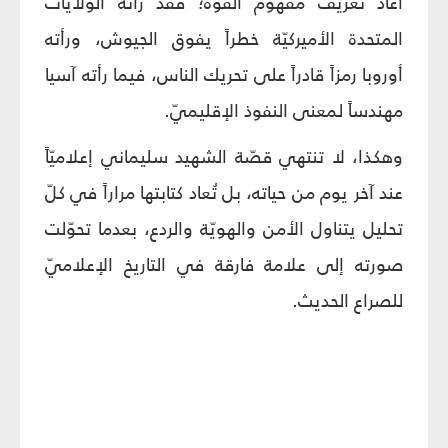
أعاد تعريف مفهوم القوّة؛ فقد رأته الولايات
المتحدة الأميركيّة خطراً يفوق الجيوش، ورأته
أوروبا رمزاً قادراً على تحريك الناس، فيما رأته آسيا
مهندساً لمعنى النفوذ الإقليميّ.
وهكذا، لا تنتهي قصّة الشهيد سليماني إعلاميّاً
عند آخر يوم من حياته، بل تُعاد كتابتها مراراً في كلّ
تحليل يتناول الأمن والهويّة والردع، بعدما تحوّلت
صورته إلى علامة فارقة في التاريخ الإعلاميّ
للصراع الحديث.