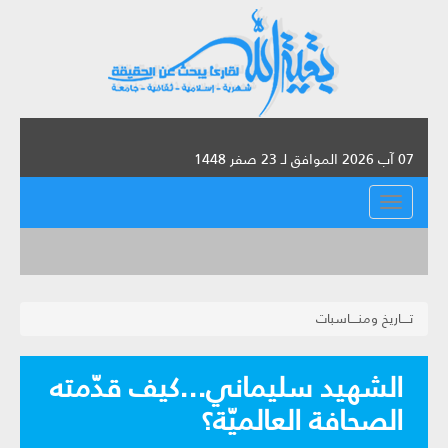
07 آب 2026 الموافق لـ 23 صفر 1448
القائمة
تــــاريخ ومنــــاسبات
الشهيد سليماني...كيف قدّمته
الصحافة العالميّة؟