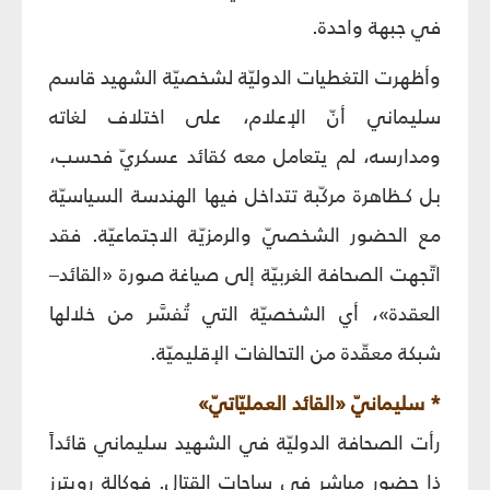
في جبهة واحدة.
وأظهرت التغطيات الدوليّة لشخصيّة الشهيد قاسم
سليماني أنّ الإعلام، على اختلاف لغاته
ومدارسه، لم يتعامل معه كقائد عسكريّ فحسب،
بل كـظاهرة مركّبة تتداخل فيها الهندسة السياسيّة
مع الحضور الشخصيّ والرمزيّة الاجتماعيّة. فقد
اتّجهت الصحافة الغربيّة إلى صياغة صورة «القائد–
العقدة»، أي الشخصيّة التي تُفسَّر من خلالها
شبكة معقّدة من التحالفات الإقليميّة.
* سليمانيّ «القائد العمليّاتيّ»
رأت الصحافة الدوليّة في الشهيد سليماني قائداً
ذا حضور مباشر في ساحات القتال. فوكالة رويترز