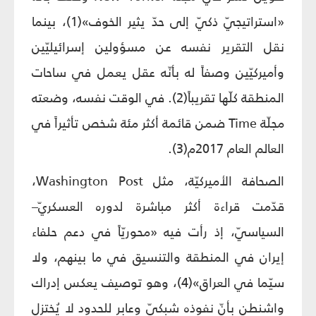
«استراتيجيّ ذكيّ إلى حدّ يثير الخوف»(1)، بينما
نقل التقرير نفسه عن مسؤولين إسرائيليّين
وأميركيّين وصفاً له بأنّه عقل يعمل في ساحات
المنطقة كلّها تقريباً(2). في الوقت نفسه، وضعته
مجلّة Time ضمن قائمة أكثر مئة شخص تأثيراً في
العالم العام 2017م(3).
الصحافة الأميركيّة، مثل Washington Post،
قدّمت قراءة أكثر مباشرة لدوره العسكريّ–
السياسيّ، إذ رأت فيه «محوريّاً في دعم حلفاء
إيران في المنطقة والتنسيق في ما بينهم، ولا
سيّما في العراق»(4)، وهو توصيف يعكس إدراك
واشنطن بأنّ نفوذه شبكيّ وعابر للحدود لا يُختزل