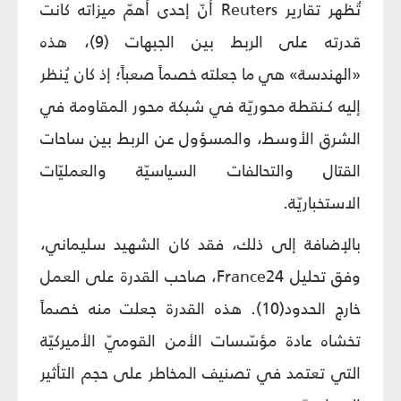
تُظهر تقارير Reuters أنّ إحدى أهمّ ميزاته كانت
قدرته على الربط بين الجبهات (9)، هذه
«الهندسة» هي ما جعلته خصماً صعباً؛ إذ كان يُنظر
إليه كـنقطة محوريّة في شبكة محور المقاومة في
الشرق الأوسط، والمسؤول عن الربط بين ساحات
القتال والتحالفات السياسيّة والعمليّات
الاستخباريّة.
بالإضافة إلى ذلك، فقد كان الشهيد سليماني،
وفق تحليل France24، صاحب القدرة على العمل
خارج الحدود(10). هذه القدرة جعلت منه خصماً
تخشاه عادة مؤسّسات الأمن القوميّ الأميركيّة
التي تعتمد في تصنيف المخاطر على حجم التأثير