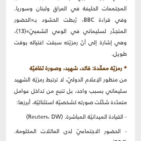
المجتمعات الحليفة في العراق ولبنان وسوريا.
وفي قراءة BBC، رُبطت الحشود بـ«الحضور
المتجذّر لسليماني في الوعي الشعبيّ»(13)،
وهي إشارة إلى أنّ رمزيّته سبقت اغتياله بوقت
طويل.
* رمزيّة معقّدة: قائد، شهيد، وصورة ثقافيّة
من منظور الإعلام الدوليّ، لا ترتبط رمزيّة الشهيد
سليماني بسبب واحد، بل تنبع من تداخل عوامل
متعدّدة شكّلت صورته كشخصيّة استثنائيّة، أبرزها:
- القيادة الميدانيّة المباشرة. (Reuters، DW)
- الحضور الاجتماعيّ لدى العائلات المكلومة.