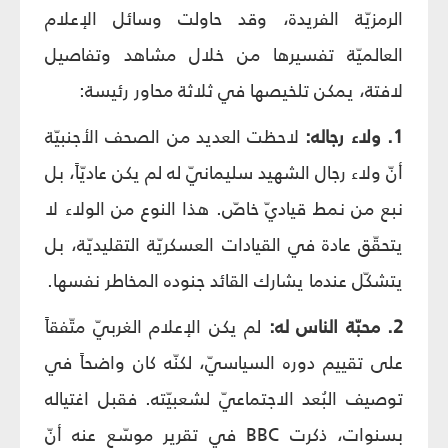
الرمزيّة الفريدة، وقد حاولت وسائل الإعلام
العالميّة تفسيرها من خلال مشاهد وتفاصيل
لافتة، يمكن تلخيصها في ثلاثة محاور رئيسة:
1. ولاء رجاله:
لاحظت العديد من الصحف الأجنبيّة
أنّ ولاء رجال الشهيد سليمانيّ له لم يكن عاديّاً، بل
نبع من نمط قياديّ خاصّ. هذا النوع من الولاء لا
يتحقّق عادة في القيادات العسكريّة التقليديّة، بل
يتشكّل عندما يشارك القائد جنوده المخاطر نفسها.
2. محبّة الناس له:
لم يكن الإعلام الغربيّ متّفقاً
على تقييم دوره السياسيّ، لكنّه كان واضحاً في
توصيف البُعد الاجتماعيّ لشعبيّته. فقبل اغتياله
بسنوات، ذكرت BBC في تقرير موسّع عنه أنّ