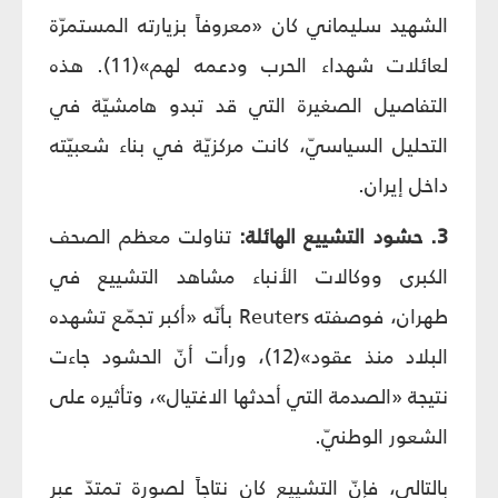
الشهيد سليماني كان «معروفاً بزيارته المستمرّة
لعائلات شهداء الحرب ودعمه لهم»(11). هذه
التفاصيل الصغيرة التي قد تبدو هامشيّة في
التحليل السياسيّ، كانت مركزيّة في بناء شعبيّته
داخل إيران.
3. حشود التشييع الهائلة:
تناولت معظم الصحف
الكبرى ووكالات الأنباء مشاهد التشييع في
طهران، فوصفته Reuters بأنّه «أكبر تجمّع تشهده
البلاد منذ عقود»(12)، ورأت أنّ الحشود جاءت
نتيجة «الصدمة التي أحدثها الاغتيال»، وتأثيره على
الشعور الوطنيّ.
بالتالي، فإنّ التشييع كان نتاجاً لصورة تمتدّ عبر