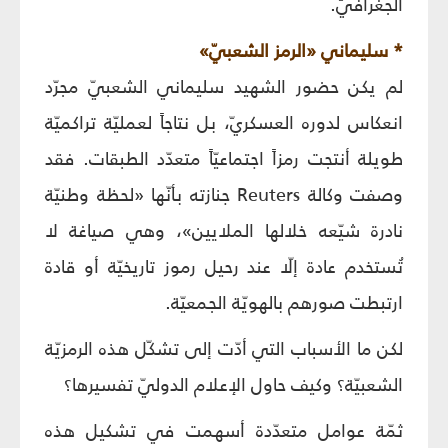
الجغرافيّ.
* سليماني «الرمز الشعبيّ»
لم يكن حضور الشهيد سليماني الشعبيّ مجرّد
انعكاس لدوره العسكريّ، بل نتاجاً لعمليّة تراكميّة
طويلة أنتجت رمزاً اجتماعيّاً متعدّد الطبقات. فقد
وصفت وكالة Reuters جنازته بأنّها «لحظة وطنيّة
نادرة شيّعه خلالها الملايين»، وهي صياغة لا
تُستخدم عادة إلّا عند رحيل رموز تاريخيّة أو قادة
ارتبطت صورهم بالهويّة الجمعيّة.
لكن ما الأسباب التي أدّت إلى تشكّل هذه الرمزيّة
الشعبيّة؟ وكيف حاول الإعلام الدوليّ تفسيرها؟
ثمّة عوامل متعدّدة أسهمت في تشكيل هذه