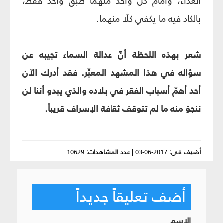
الغداء، وأمام كلّ واحد منهما طبقٌ واحدٌ فقط،
بالكاد فيه ما يكفي كلّاً منهما.
شعر بهذه اللحظة أنّ عدالة السماء تجيبه عن
سؤاله في هذا المشهد المعبِّر. فقد أدرك الآن
أحد أهمّ أسباب الفقر في بلاده والذي يبدو أننا لن
ننجوَ منه ما لم تتوقف ثقافة الإسراف قريباً.
أضيف في:
2017-06-03
|
عدد المشاهدات:
10629
أضف تعليقاً جديداً
الإسم