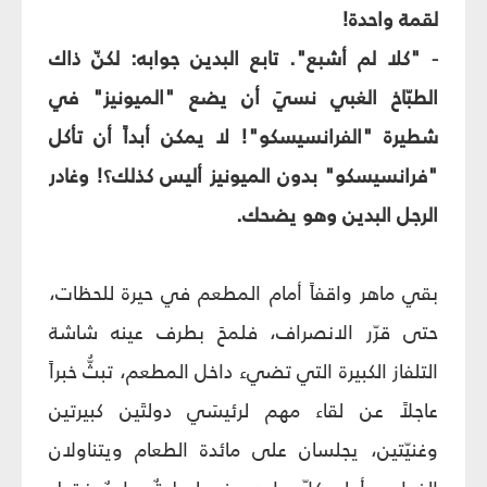
لقمة واحدة!
- "كلا لم أشبع". تابع البدين جوابه: لكنّ ذاك
الطبّاخ الغبي نسيَ أن يضع "الميونيز" في
شطيرة "الفرانسيسكو"! لا يمكن أبداً أن تأكل
"فرانسيسكو" بدون الميونيز أليس كذلك؟! وغادر
الرجل البدين وهو يضحك.
بقي ماهر واقفاً أمام المطعم في حيرة للحظات،
حتى قرّر الانصراف، فلمحَ بطرف عينه شاشة
التلفاز الكبيرة التي تضيء داخل المطعم، تبثُّ خبراً
عاجلاً عن لقاء مهم لرئيسَي دولتَين كبيرتين
وغنيّتين، يجلسان على مائدة الطعام ويتناولان