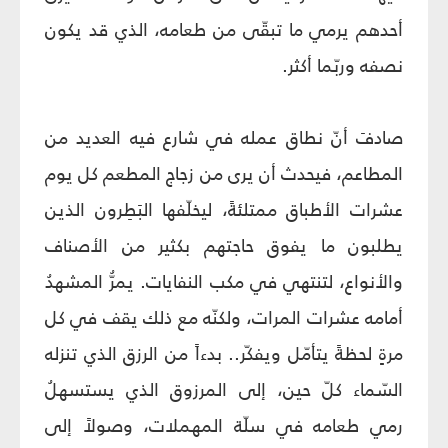
أحدهم يرمي ما تبقّى من طعامه، الذي قد يكون
نصفه وربّما أكثر.
صادفَ أنّ نطاق عمله في شارع فيه العديد من
المطاعم، فيحدث أن يرى من زجاج المطعم كل يوم
عشرات الأطباق ممتلئةً، ليخلّفها البَطِرون الذين
يطلبون ما يفوق حاجتهم بكثير من الأصناف
والأنواع، لتنتهي في مكب النفايات. يمرُّ المشهدُ
أمامه عشرات المرات، ولكنّه مع ذلك يقف في كل
مرةٍ لحظةً يتأمّل ويفكّر.. بدءاً من الرزق الذي تنزله
السّماء كلّ حين، إلى المرزوق الذي يستسهلُ
رمي طعامه في سلّة المهملات، وصولاً إلى