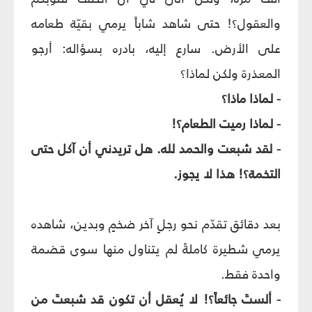
والعقول؟! حتى شاهد شاباً يرمي بقيّة طعامه
على الأرض. سارع إليه، بادره بسؤاله: أرجو
المعذرة ولكن لماذا؟
- لماذا ماذا؟
- لماذا رميت الطعام؟!
- لقد شبعت والحمد لله. هل تريدني أن آكل حتى
التخمة؟! هذا لا يجوز.
بعد دقائق تقدّم نحو رجلٍ آخر ضخمٍ وبدين، شاهده
يرمي شطيرة كاملةً لم يتناول منها سوى قضمة
واحدة فقط.
- ألستَ جائعاً؟! لا يُعقل أن تكون قد شبعتَ من