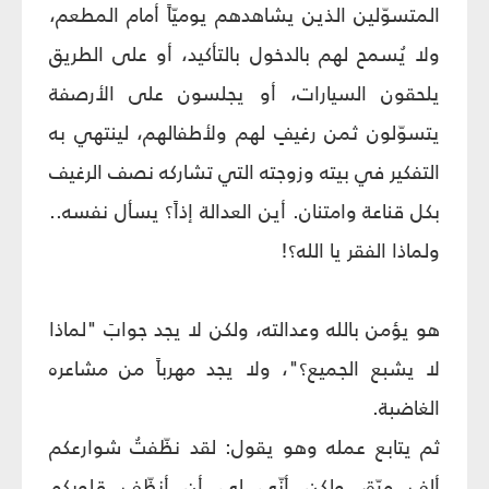
المتسوّلين الذين يشاهدهم يوميّاً أمام المطعم،
ولا يُسمح لهم بالدخول بالتأكيد، أو على الطريق
يلحقون السيارات، أو يجلسون على الأرصفة
يتسوّلون ثمن رغيفٍ لهم ولأطفالهم، لينتهي به
التفكير في بيته وزوجته التي تشاركه نصف الرغيف
بكل قناعة وامتنان. أين العدالة إذاً؟ يسأل نفسه..
ولماذا الفقر يا الله؟!
هو يؤمن بالله وعدالته، ولكن لا يجد جوابَ "لماذا
لا يشبع الجميع؟"، ولا يجد مهرباً من مشاعره
الغاضبة.
ثم يتابع عمله وهو يقول: لقد نظّفتُ شوارعكم
ألف مرّة، ولكن أنّى لي أن أنظّف قلوبكم