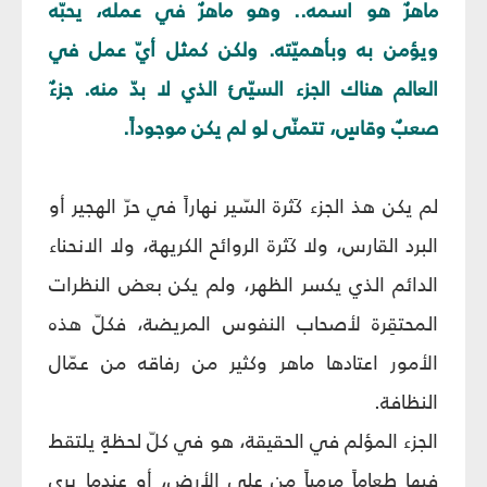
ماهرٌ هو اسمه.. وهو ماهرٌ في عمله، يحبّه
ويؤمن به وبأهميّته. ولكن كمثل أيّ عمل في
العالم هناك الجزء السيّئ الذي لا بدّ منه. جزءٌ
صعبٌ وقاسٍ، تتمنّى لو لم يكن موجوداً.
لم يكن هذ الجزء كَثرة السّير نهاراً في حرّ الهجير أو
البرد القارس، ولا كَثرة الروائح الكريهة، ولا الانحناء
الدائم الذي يكسر الظهر، ولم يكن بعض النظرات
المحتقِرة لأصحاب النفوس المريضة، فكلّ هذه
الأمور اعتادها ماهر وكثير من رفاقه من عمّال
النظافة.
الجزء المؤلم في الحقيقة، هو في كلّ لحظةٍ يلتقط
فيها طعاماً مرمياً من على الأرض، أو عندما يرى