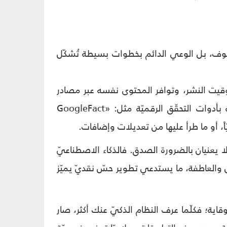
 الخوف، بل الوعي الدائم بخطوات بسيطة تُشكّل
توقيت النشر، وتوافر المحتوى نفسه عبر مصادر
موثوقة متعدّدة، يشكّل خطّ الدفاع الأوّل ضدّ الأخبار الزائفة. ويمكن الاستعانة بأدوات التحقّق الرقميّة مثل: «GoogleFact
لا يعنيان بالضرورة الصدق. فالذكاء الاصطناعيّ
ّ والعاطفة، ما يستدعي تطوير حسّ نقديّ يميّز
قاية؛ فكلّما عرف النظام الذكيّ عنك أكثر، صار