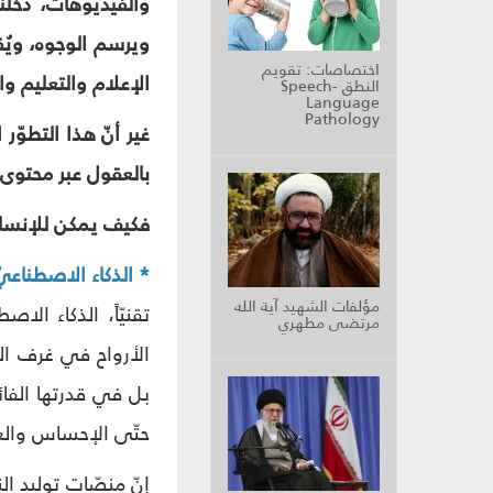
والفيديوهات، دخلنا
ويرسم الوجوه، ويُ
اختصاصات: تقويم
الإعلام والتعليم وا
النطق Speech-
Language
Pathology
غير أنّ هذا التطوّر
بالعقول عبر محتوى
فكيف يمكن للإنسان ا
* الذكاء الاصطناعيّ 
مؤلفات الشهيد آية الله
تقنيّاً، الذكاء الا
مرتضى مطهري
الأرواح في غرف الع
بل في قدرتها الفائ
حتّى الإحساس والع