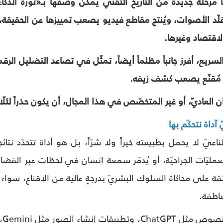
 مرحلة جديدة من التاريخ التقنيّ يمكن وصفها بـ«ثورة الذكا
قلّد الأصوات، ويُنتج مقاطع فيديو يصعب تمييزها عن الحقيقة
لاقتصاد وغيرها.
 السريع، أفرز جانباً مظلماً أيضاً، تمثّل في تصاعد التضليل ال
 مُقنّع يصعب كشف زيفه.
لعاديّ، أو غير المتخصّص في هذا المجال، أن يكون حذراً لئلّا 
آداة نتحكّم بها
صطناعيّ لا يحمل بطبيعته خيراً ولا شرّاً، بل هو أداة تتحدّد ن
مليّات الجراحيّة، أو يُدمّر سمعة إنسان في لحظات عبر الفضا
قة على محاكاة السلوك البشريّ بدرجةٍ عالية من الإقناع، سو
اطفة.