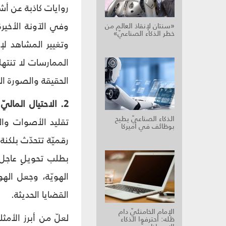
روايات كاذبة عن أش
وفي الآونة الأخيرة
«سنتان لإنقاذ العالم من
خطر الذكاء الصناعيّ»
وتغيير المشاهد لإ
الممارسات لا تنته
الحقيقة والصورة ال
2. الاحتيال الماليّ وانتحال الهويّة:
الذكاء الصناعيّ يطيح
تقليد الأصوات وا
بوظائف في أميركا
رقميّة تتحدّث بلكنة
بطلب تحويلٍ عاجل 
الهويّة، وجعل الهو
القضايا الحديثة.
الإمام الخامنئيّ دام
ظله: احترفوا الذكاء