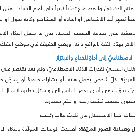
منتج الحقيقيّ والمصطنع تحدّياً كبيراً حتّى أمام الخبراء. يمكن 
عاً يُظهر أحد الأشخاص أو القادة أو المشاهير وكأنّه يقول أو يف
دهشة على صناعة الحقيقة البديلة، هي ما تجعل الذكاء الاصطن
لآخر يهدّد الثقة بالواقع ذاته، ويضع الحقيقة في موضع الشكّ ا
الاصطناعيّ إلى أداةٍ للخداع والابتزاز
غلال السلبيّ لقدرات الذكاء الاصطناعيّ، ولم تعد تقتصر على ا
فرديّة لكلّ شخص يحمل هاتفاً أو يشارك صورةً أو يسجّل ص
لفنيّ، تحوّلت في أيدي بعض الناس إلى وسائل خطيرة لانتحال ا
ر محتوى يصعب كشف زيفه أو تتبّع مصدره.
ظاهر هذا الاستغلال في ثلاث فئات رئيسة:
أصبحت الوسائط المولّدة بالذكاء ا