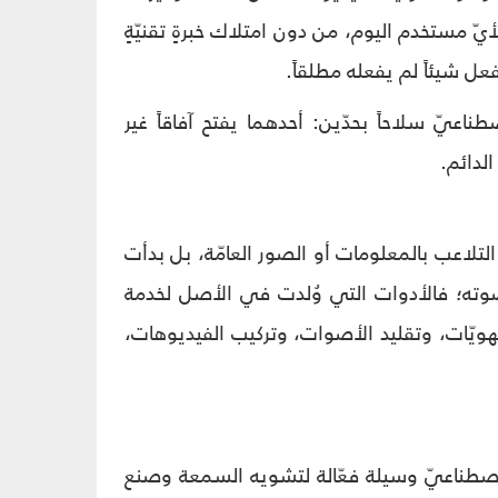
لأيّ مستخدم اليوم، من دون امتلاك خبرةٍ تقنيّةٍ
عل شيئاً لم يفعله مطلقاً.
اعيّ سلاحاً بحدّين: أحدهما يفتح آفاقاً غير
لدائم.
لتلاعب بالمعلومات أو الصور العامّة، بل بدأت
وته؛ فالأدوات التي وُلدت في الأصل لخدمة
لهويّات، وتقليد الأصوات، وتركيب الفيديوهات،
لاصطناعيّ وسيلة فعّالة لتشويه السمعة وصنع