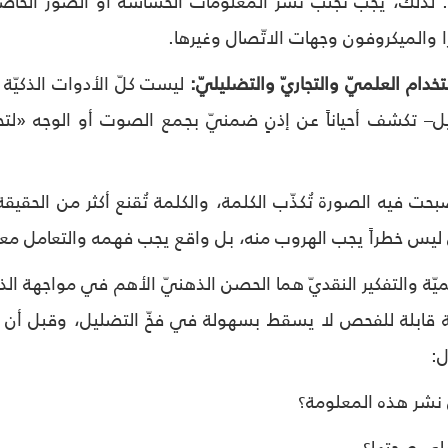
لذلك، يجب تجنّب نشر المعلومات الحسّاسة أو الصور الخاصّة
را والميكروفون وجهات الاتّصال وغيرها.
ليست كلّ الأدوات الذكيّة
– تكشف أحياناً عن إذنٍ ضمنيّ بجمع الصوت أو الوجه «لتح
صبحت فيه الصورة تُكذّب الكلمة، والكلمة تُقنع أكثر من الحقيق
 ليس خطراً يجب الهروب منه، بل واقع يجب فهمه والتعامل معه 
ميّة والتفكير النقديّ هما الحصن الذهنيّ الأهم في مواجهة الذ
 قابلة للفحص لا يسقط بسهولة في فخّ التضليل، وقبل أن نش
ل:
نشر هذه المعلومة؟