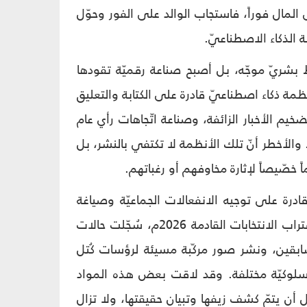
 المال فوراً، فاستجاب الوالد على الفور وحوّل
 بشريّ موجّه، بل أصبح صناعة رقميّة تقودها
ظمة ذكاء اصطناعيّ قادرة على الكتابة والتعليق
ضخيم الأخبار الزائفة، وصناعة اتّجاهات رأي عام
والأخطر أنّ تلك الأنظمة لا تكتفي بالنشر، بل
صّيصاً لإثارة مخاوفهم أو رغباتهم.
قادرة على توجيه الانفعالات الجماعيّة وصياغة
المزاج العام كما لو كان استجابة طبيعيّة لحدثٍ حقيقيّ. ففي العراق، مثلاً، مع اقتراب الانتخابات القادمة 2026م، سُجّلت حالات
ابقين، ونشر صور مركّبة مسيئة لرؤسات كُتل
ت سلوكيّة مختلفة. وقد لاقت بعض هذه المواد
ل أن يتمّ كشف زيفها وتبيان حقيقتها، ولا تزال