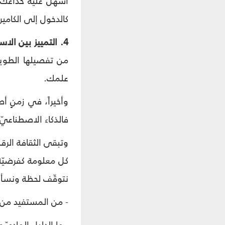
أسهل عليه خداعك. 
كالدخول إلى الكامي
4. التمييز بين الاستخدام العلميّ والتجاريّ والتضليليّ:
من تفصيلها الطويل
علمك.
وأخيراً، في زمنٍ أ
فالذكاء الاصطناعيّ
وتبقى الثقافة الرق
كل معلومة كفرضيّة
نتوقّف لحظة ونسأ
- من المستفيد من 