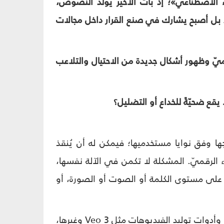
ء الاصطناعيّ»؛ إذ بات الأخير يولّد النصوص،
، بل أصبح يشارك في صنع القرار داخل مجالات
رقميّ وظهور أشكال جديدة من الاحتيال والتلاعب
يقع ضحيّةً للخداع أو التضليل؟
تائجها وفق نوايا مستخدميها؛ فيمكن له أن يُنقذ
ء الرقميّ. المشكلة لا تكمن في الآلة نفسها،
اء على مستوى الكلمة أو الصوت أو الصورة، أو
إنّ منصّات توليد النصوص مثل ChatGPT، وتطبيقات إنشاء الصور مثل Gemini، وأدوات توليد الفيديوهات مثل Veo 3 وغيرها،