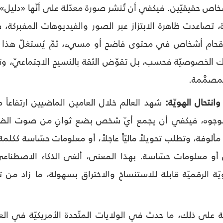
خاص حقيقيّين. فيكفي أن تُنشر صورة معدّلة على أنّها «دليل»، 
، تصاعدت ظاهرة الابتزاز عبر الصور والفيديوهات المفبركة، ف
قحام أشخاص في محتوى فاضح أو مسيء، ثمّ يُستغلّ هذا المح
ك الخصوصيّة فحسب، بل تقوّض الثقة بالنسيج الاجتماعيّ، وت
مصمَّمة.
شهد العالم خلال العامين الماضيين ارتفاعاً مق
لوجوه، فيكفي أن يجمع أيّ شخص بضع ثوانٍ من صوت الضحيّ
 مألوفة، وتطلب تحويلاً ماليّاً عاجلاً، أو معلومات حسّاسة ككلمة 
أو معلومات حسّاسة. بهذا المعنى، ألغى الذكاء الاصطناعيّ م
يّة الرقميّة قابلة للاستنساخ والاختراق بسهولة، ما زاد من ت