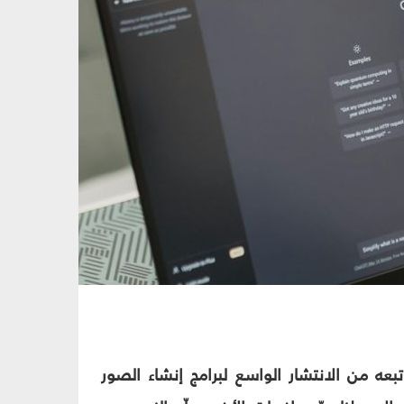
ميّ لتطبيقات توليد النصوص في نهاية العام 2022م، وما تبعه من الانتشار الواسع لبرامج إنشاء الصور