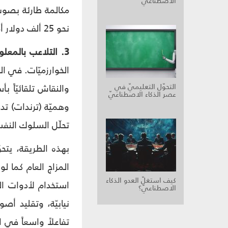
الاصطناعيّ
مكالمة طارئة بصوتٍ
نحو 25 ألف دولار أمريكيّ، قبل أن يكتشف لاحقاً أنّ الصوت كان مستنسخاً بواسطة الذكاء الاصطناعيّ.
3. التلاعب بالمعلومات والوعي الجمعيّ:
الخوارزميّات. في ال
التحوّل التعليميّ في
والنقاش تلقائيّاً ب
عصر الذكاء الاصطناعيّ
وهميّة (ترندات) تد
تحلّل السلوك النفس
بهذه الطريقة، يتحو
كيف استغلّ العدو الذكاء
استخدام لأدوات ال
الاصطناعيّ؟
نيابيّة، وتقليد أ
تفاعلاً واسعاً في ا