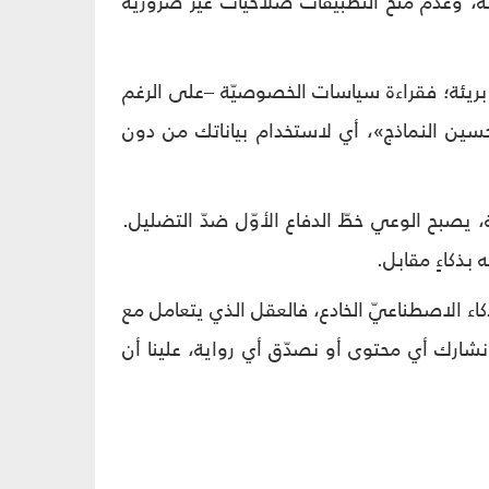
، وعدم منح التطبيقات صلاحيّات غير ضروريّة
 بريئة؛ فقراءة سياسات الخصوصيّة –على الرغم
سين النماذج»، أي لاستخدام بياناتك من دون
ة، يصبح الوعي خطّ الدفاع الأوّل ضدّ التضليل.
بذكاءٍ مقابل.
كاء الاصطناعيّ الخادع، فالعقل الذي يتعامل مع
ارك أي محتوى أو نصدّق أي رواية، علينا أن