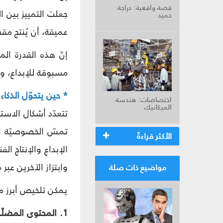
قصة واقعية: دراجة
جعلت التمييز بين ال
حميد
عميقة، أن يُنتج مقط
إنّ هذه القدرة الم
مسبوقة للإبداع، وا
* حين يتحوّل الذكاء 
اختصاصات: هندسة
الميكانيك
تتعدّد أشكال الاست
تمسّ الخصوصيّة ال
الأكثر قراءةً
الإبداع والإنتاج ا
وابتزاز الآخرين عب
مواضيع ذات صلة
يمكن تلخيص أبرز م
1. المحتوى المضلّل وصناعة الصور المزيّفة: