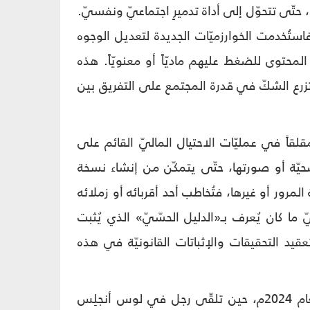
حتّى تتحوّل إلى أداة تدميرٍ اجتماعيّ ونفسيّ.
استُخدمت الخوارزميّات الجديدة لتعديل الوجوه
توى للضغط عليهم ماديّاً أو معنويّاً. هذه
زرع الشكّ في قدرة المجتمع على التفريق بين
لقاً في عمليّات الاحتيال الماليّ القائم على
ة أو صورتها، حتّى يتمكّن من إنشاء نسخة
المرور أو غيرها، فتُخاطب أحد أقربائه أو زملائه
ا كان يُعرف بـ«الدليل الحسّيّ» الذي يُثبت
عقيد التحقيقات والإثباتات القانونيّة في هذه
لعلّ من أبرز الأمثلة على ذلك، ما حدث في الولايات المتّحدة الأمريكيّة في العام 2024م، حين تلقّى رجل في لوس أنجلِس