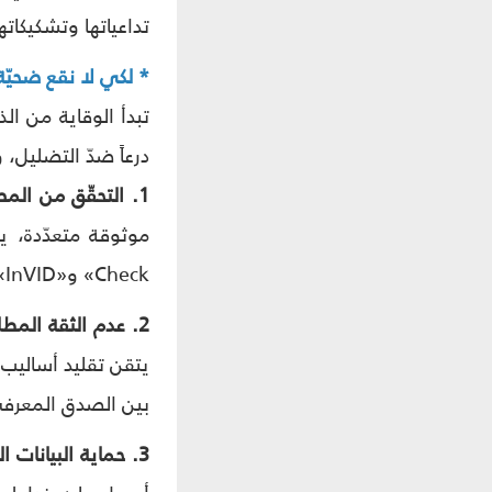
تداعياتها وتشكيكات
* لكي لا نقع ضحيّة 
تبدأ الوقاية من ال
درعاً ضدّ التضليل،
1. التحقّق من المصدر قبل تصديق أيّ معلومة:
Check» و«InVID» و«TinEye» لكشف الصور والفيديوهات المزوّرة زمنيّاً أو بصريّاً، أو ما طرأ عليها من تعديلات وإضافات.
2. عدم الثقة المطلقة في كلّ ما يبدو حقيقيّاً:
يتقن تقليد أساليب 
بين الصدق المعرفيّ
3. حماية البيانات الشخصيّة: