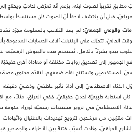
 مطابق تقريباً لصوت ابنه، يزعم أنّه تعرّض لحادثٍ ويحتاج إلى
لم يعد التلاعب بالمعلومة مجرّد نشاط
وقت الحاليّ، تتحرّك على الإنترنت آلاف الحسابات المدعومة بأن
أسلوب يبدو بشريّاً بالكامل. تُستخدم هذه «الجيوش الرقميّة» لت
فع الجمهور إلى تصديق روايات مختلقة أو معاداة أخرى حقيقيّة. 
يّ للمستخدمين وتستنتج نقاط ضعفهم، لتقدّم محتوى مصمّماً خ
ّل الذكاء الاصطناعيّ إلى أداة تأثير عاطفيّ وذهنيّ دقيقة، 
ذكاء الاصطناعيّ في تزوير مستندات رسميّة لوزراء حكومة س
صوات مقرّبين من مرشحين لترويج تهديدات بالاغتيال واتّهاما
لشارع العراقيّ، وكادت تُسبّب فتنةً بين الأطراف والجماهير قب