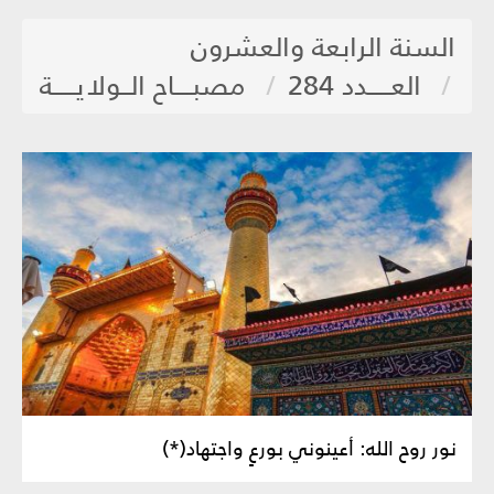
السنة الرابعة والعشرون
العـــــدد 284
مصبــــاح الــولايـــــة
نور روح الله: أعينوني بورعٍ واجتهاد(*)