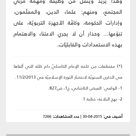
وهذا يزيد ويثقل من وظيفة ومهمّة مربّي
المجتمع، ومنهم: علماء الدين، والمعلّمون،
وإدارات الحكومة، وكافّة الأجهزة التربويّة، على
تنوّعها... وحذار أن لا يجري الاعتناء والاهتمام
بهذه الاستعدادات والقابليّات.
(*) مقتطفات من كلمة الإمام الخامنئيّ دام ظله التي ألقاها
في الذكرى السنويّة لانتصار الثورة الإسلاميّة في 11/2/2013.
1- الوافي: الفيض الكاشاني، ج1، ص827.
2- نهج البلاغة، خطبة 1.
أضيف في:
2015-04-30
|
عدد المشاهدات:
7266