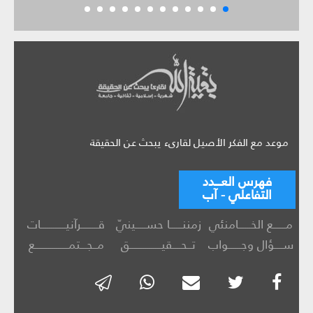
موعد مع الفكر الأصيل لقارىء يبحث عن الحقيقة
فهرس العـــدد
التفاعلي - آب
مــــــع الخــــــامنئي
زمننــــــا حســـــينيّ
قــــــــرآنيــــــــــــات
ســــؤال وجــــــواب
تــحــــقيـــــــــــــــق
مــجـــتمــــــــــــــــع