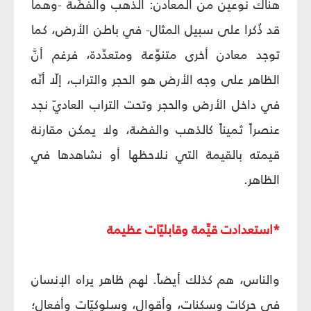
هناك نوعين من المعادن: الذهب والفضّة -وهما
قد ذُكرا على سبيل المثال- في باطن الأرض، كما
توجد معادن أخرى متنوِّعة ومتعدِّدة، فرغم أنَّ
الظاهر على وجه الأرض هو الحجر والتراب، إلّا أنّه
في داخل الأرض والحجر وتحت التراب العاديّ نجد
عنصراً ثميناً كالذهب والفضة، ولا يمكن مقارنة
قيمته بالقيمة التي نلاحظها أو نشاهدها في
الظاهر.
*استعدادت قيِّمة وقابليّات عظيمة
والناس، هم كذلك أيضاً. لهم ظاهر يراه الإنسان
في حركاتٍ وسكناتٍ، وأقوالٍ، وسلوكيّاتٍ وأفعال؛