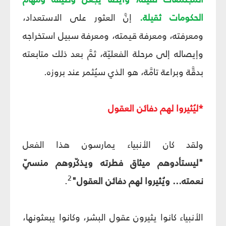
الحكومات ثقيلة.
إنَّ العثور على الاستعداد،
ومعرفته، ومعرفة قيمته، ومعرفة سبيل استخراجه
وإيصاله إلى مرحلة الفعليّة، ثمَّ بعد ذلك متابعته
بدقَّة وبراعة تامَّة، هو الذي سيُثمر عند بروزه.
*ليُثيروا لهم دفائن العقول
ولقد كان الأنبياء يمارسون هذا الفعل
"ليستأدوهم ميثاق فطرته ويذكّروهم منسيّ
2
نعمته... ويُثيروا لهم دفائن العقول"
.
الأنبياء كانوا يثيرون عقول البشر، وكانوا يبعثونها،