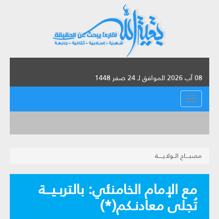
08 آب 2026 الموافق لـ 24 صفر 1448
القائمة
مصبــــاح الــولايـــــة
مع الإمام الخامنئي: بالتربـيـــة
تُجلى معادنـكم(*)