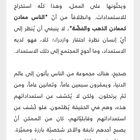
ويحثّونها على العمل، وهذا كلّه استخراج
للاستعدادات. وانطلاقاً من أنّ
"الناس معادن
كمعادن الذهب والفضّة"
، لا ينبغي أن يُنظر إلى
أيّ إنسان نظرة احتقار وازدراء؛ كلا، فهو لديه
الاستعداد، وما أحوج المجتمع إلى ذلك الاستعداد.
صحيح، هناك مجموعة من الناس يأتون إلى عالم
الدنيا، ويعمّرون سبعين عاماً، وثمانين عاماً، ومن
ثمّ يرتحلون. ولكن لا يُكشف عن استعداداتهم
هذه، وهم في الحقيقة يُظلمون. فلو كُشف عن
استعداداتهم وقابليّاتهم، كان من الممكن أنْ
يصبح أحدهم نابغة والآخر شخصيّة بارزة ومميَّزة.