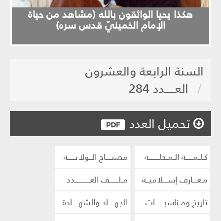
evious
Next
هكذا يحيا الواثقون بالله (مشاهد من حياة
الإمام الخمينيّ قدس سره)
السنة الرابعة والعشرون
العـــــدد 284
تحميل العدد
كـلـمـــــة الـمـجلـــــــة
مصبــــاح الــولايـــــة
مـعـــارف إســـلاميــة
مـلــــــف العــــــــــدد
تاريخ ومـناسبــــــات
الجهــــاد والشهــــادة