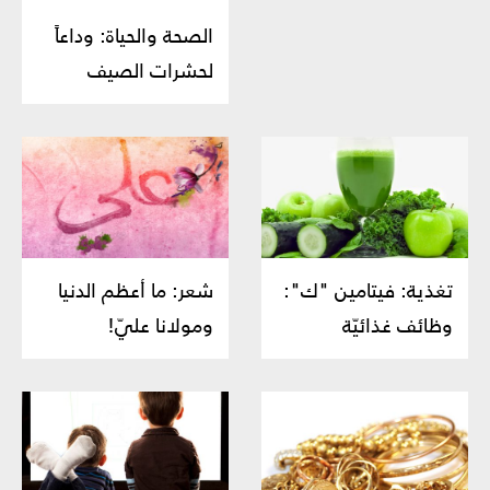
الصحة والحياة: وداعاً
لحشرات الصيف
تغذية: فيتامين "ك":
شعر: ما أعظم الدنيا
وظائف غذائيّة
ومولانا عليّ!