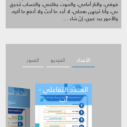
فوقي، والنار أمامي، والموت يطلبني، والحساب مُحدِق
بي، وأنا مُرتهن بعملي، لا أجد ما أحبّ ولا أدفع ما أكره،
والأمور بيد غيري، إنْ شاء ...
الأعداد
الفيديو
الصور
العـــدد التفاعلي -
ــدد التفاعلي -
العـــدد التف
ي -
تموز
حزيران
آب