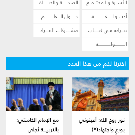
الأســرة والـمجتــمــع
الصحــــــة والحيــــــاة
أدب ولــــــغــــــــــــة
حـــــول الـــعالــــــــم
قـــراءة فـي كتـــــاب
مشــــاركات القــــراء
الــــــــــواحـــــــــــة
إخترنا لكم من هذا العدد
نور روح الله: أعينوني
مع الإمام الخامنئي:
بورعٍ واجتهاد(*)
بالتربـيـــة تُجلى