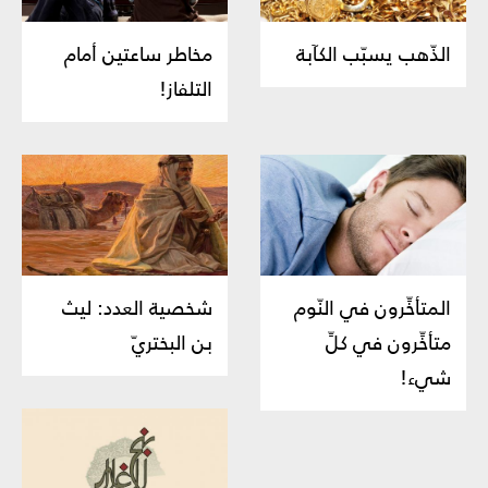
الذّهب يسبّب الكآبة
مخاطر ساعتين أمام
التلفاز!
المتأخِّرون في النّوم
شخصية العدد: ليث
متأخِّرون في كلِّ
بن البختريّ
شيء!