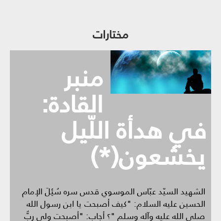
مختارات
منبر
القادة:
في هدأة اللّيل
يخشعون(*)
الشهيد السيّد عبّاس الموسوي قدس سره سُئِلَ الإمام
الحسين عليه السلام: "كيف أصبحت يا ابن رسول الله
صلى الله عليه وآله وسلم "؟ أجاب: "أصبحت ولي ربٌّ