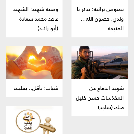
نصوص تراثية: تذكر يا
وصية شهيد: الشهيد
ولدي. حصون الله...
عاهد محمد سعادة
المنيعة
(أبو رائــد)
شهيد الدفاع عن
شباب: تأمّل.. بقلبك
المقدّسات حسن خليل
ملك (ساجد)