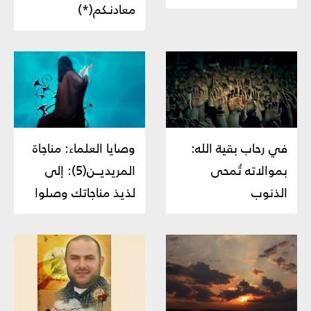
معادنـكم(*)
في رحاب بقية الله:
وصايا العلماء: مناجاة
بموالاته تُمحى
المريديــن(5): إلى
الذنوب
لذيذ مناجاتك وصلوا