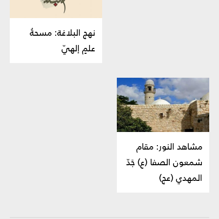
نهج البلاغة: مسحةُ
علمٍ إلهيّ
مشاهد النور: مقام
شمعون الصفا (ع) جَدّ
المهدي (عج)