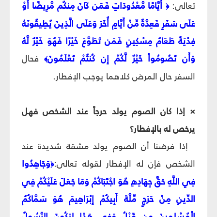
تعالى:
أَيَّامًا مَّعْدُودَاتٍ فَمَن كَانَ مِنكُم مَّرِيضًا أَوْ
﴿
عَلَى سَفَرٍ فَعِدَّةٌ مِّنْ أَيَّامٍ أُخَرَ وَعَلَى الَّذِينَ يُطِيقُونَهُ
فِدْيَةٌ طَعَامُ مِسْكِينٍ فَمَن تَطَوَّعَ خَيْرًا فَهُوَ خَيْرٌ لَّهُ
وَأَن تَصُومُواْ خَيْرٌ لَّكُمْ إِن كُنتُمْ تَعْلَمُونَ
فحال
﴾
السفر حال المرض كلاهما يوجب الإفطار.
× إذا كان الصوم يولد حرجاً عند الشخص فهل
يرخص له بالإفطار؟
- إذا فرضنا أن الصوم يولد مشقة شديدة عند
الشخص فإن له الإفطار لقوله تعالى:
وَجَاهِدُوا
﴿
فِي اللَّهِ حَقَّ جِهَادِهِ هُوَ اجْتَبَاكُمْ وَمَا جَعَلَ عَلَيْكُمْ فِي
الدِّينِ مِنْ حَرَجٍ مِّلَّةَ أَبِيكُمْ إِبْرَاهِيمَ هُوَ سَمَّاكُمُ
الْمُسْلِمينَ مِن قَبْلُ وَفِي هَذَا لِيَكُونَ الرَّسُولُ