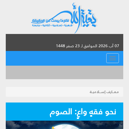
07 آب 2026 الموافق لـ 23 صفر 1448
القائمة
مـعـــارف إســـلاميــة
نحو فقهٍ واعٍ: الصوم