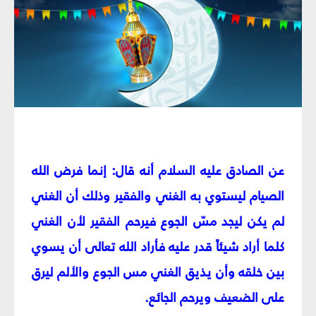
عن الصادق عليه السلام أنه قال: إنما فرض الله
الصيام ليستوي به الغني والفقير وذلك أن الغني
لم يكن ليجد مسّ الجوع فيرحم الفقير لأن الغني
كلما أراد شيئاً قدر عليه فأراد الله تعالى أن يسوي
بين خلقه وأن يذيق الغني مس الجوع والألم ليرق
على الضعيف ويرحم الجائع.