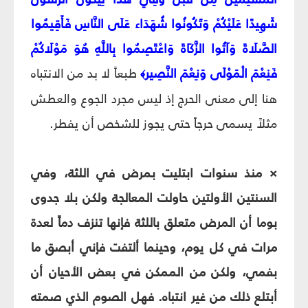
شَهِيدًا عَلَيْكُمْ وَتَكُونُوا شُهَدَاء عَلَى النَّاسِ فَأَقِيمُوا
الصَّلَاةَ وَآتُوا الزَّكَاةَ وَاعْتَصِمُوا بِاللَّهِ هُوَ مَوْلَاكُمْ
فَنِعْمَ الْمَوْلَى وَنِعْمَ النَّصِير
طبعاً لا بد من الانتباه
﴾
هنا إلى معنى الحرج إذ ليس مجرد الجوع والعطش
مثلاً يسمى حرجاً حتى يجوز للشخص أن يفطر.
× منذ سنوات ابتليت بمرض في اللثة، وفي
السنتين الأولتين حاولت المعالجة ولكن بلا جدوى
بوما أن المرض متعلق باللثة فإنها تنزف دماً لعدة
مرات في كل يوم، وحينما ألتفت فإني أبصق ما
بفمي، ولكن من الممكن في بعض الأحيان أن
أبتلع ذلك من غير انتباه. فهل الصوم الذي صمته