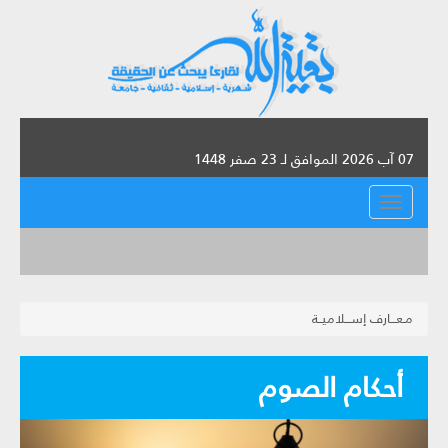
07 آب 2026 الموافق لـ 23 صفر 1448
القائمة
مـعـــارف إســـلاميــة
أحكام الصوم