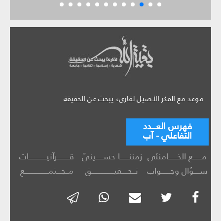
موعد مع الفكر الأصيل لقارىء يبحث عن الحقيقة
فهرس العـــدد
التفاعلي - آب
مــــــع الخــــــامنئي
زمننــــــا حســـــينيّ
قــــــــرآنيــــــــــــات
ســــؤال وجــــــواب
تــحــــقيـــــــــــــــق
مــجـــتمــــــــــــــــع