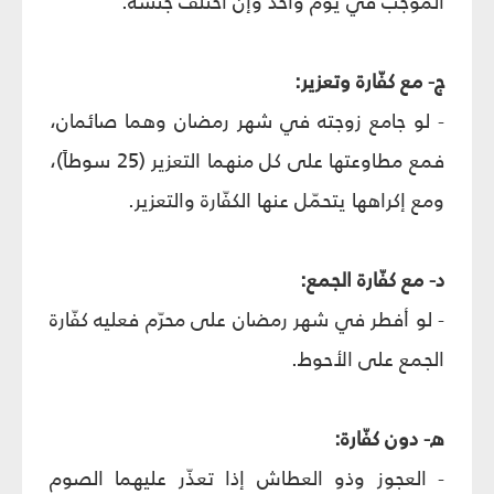
الموجب في يوم واحد وإن اختلف جنسه.
ج
- مع كفّارة وتعزير:
- لو جامع زوجته في شهر رمضان وهما صائمان،
فمع مطاوعتها على كل منهما التعزير (25 سوطاً)،
ومع إكراهها يتحمّل عنها الكفّارة والتعزير.
د
- مع كفّارة الجمع:
- لو أفطر في شهر رمضان على محرّم فعليه كفّارة
الجمع على الأحوط.
ه
- دون كفّارة:
- العجوز وذو العطاش إذا تعذّر عليهما الصوم