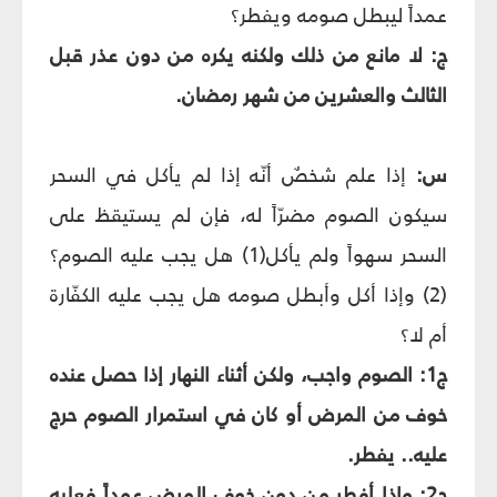
عمداً ليبطل صومه ويفطر؟
ج: لا مانع من ذلك ولكنه يكره من دون عذر قبل
الثالث والعشرين من شهر رمضان.
س:
إذا علم شخصٌ أنّه إذا لم يأكل في السحر
سيكون الصوم مضرّاً له، فإن لم يستيقظ على
السحر سهواً ولم يأكل(1) هل يجب عليه الصوم؟
(2) وإذا أكل وأبطل صومه هل يجب عليه الكفّارة
أم لا؟
ج1: الصوم واجب، ولكن أثناء النهار إذا حصل عنده
خوف من المرض أو كان في استمرار الصوم حرج
عليه.. يفطر.
ج2: وإذا أفطر من دون خوف المرض عمداً فعليه