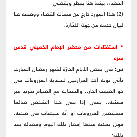
القضاء، بينما هنا يفطر ويقضي.
(2) هذا المورد خارج عن مسألة القضاء ووضعه هنا
لبيان حكمه من جهة الكفّارة.
* استفتاءات من محضر الإمام الخميني قدس
سره
س:
في بعض الأيام الحارّة لشهر رمضان المبارك
تأتي نوبة أحد المزارعين لسقاية المزروعات في
جو الصيف الحار.. والسقاية مع الصيام تقريبا غير
ممكنة.. يعني إذا بقي هذا الشخص صائماً
فستتضرر المزروعات أو أنّه سيصاب في صحته،
فهل يمكنه عندها إفطار ذلك اليوم وقضائه بعد
ذلك؟