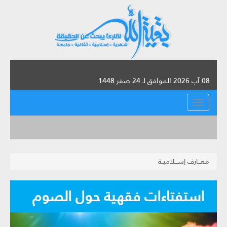
08 آب 2026 الموافق لـ 24 صفر 1448
القائمة
مـعـــارف إســـلاميــة
استفتاءات فقهية حول الصوم