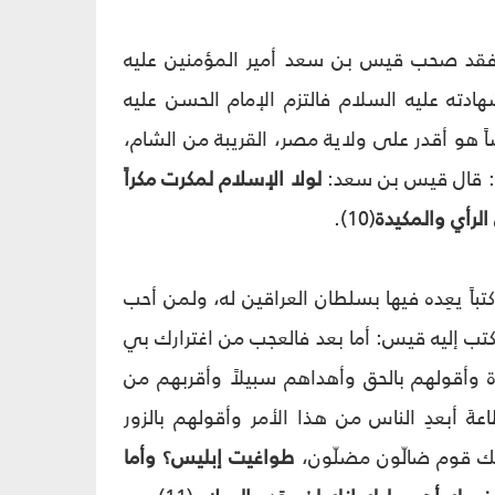
، فقد صحب قيس بن سعد أمير المؤمنين عليه
دته عليه السلام فالتزم الإمام الحسن عليه
لثقته عليه السلام بأن قيساً هو أقدر على ولاية مصر، القريبة من الشام،
ل: قال قيس بن سعد:
لولا الإسلام لمكرت مكراً
لرأي والمكيدة
(10).
تباً يعِده فيها بسلطان العراقين له، ولمن أحب
كتب إليه قيس: أما بعد فالعجب من اغترارك بي
وأقولهم بالحق وأهداهم سبيلاً وأقربهم من
 أبعدِ الناس من هذا الأمر وأقولهم بالزور
يك قوم ضالّون مضلّون،
طواغيت إبليس؟ وأما