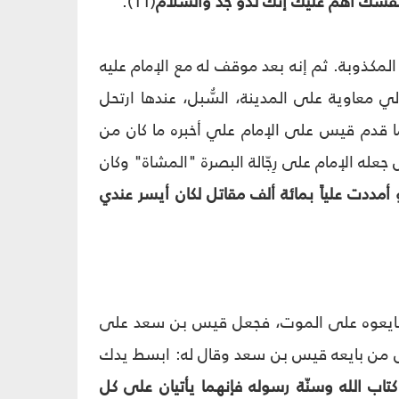
 نفسك أهم عليك إنك لذو جَد والسلام
(11).
ر المكذوبة. ثم إنه بعد موقف له مع الإمام عليه
ي معاوية على المدينة، السُّبل، عندها ارتحل
قدم قيس على الإمام علي أخبره ما كان من
جعله الإمام على رِجّالة البصرة "المشاة" وكان
أمددت علياً بمائة ألف مقاتل لكان أيسر عندي
ره بايعوه على الموت، فجعل قيس بن سعد على
أول من بايعه قيس بن سعد وقال له: ابسط يدك
تاب الله وسنّة رسوله فإنهما يأتيان على كل