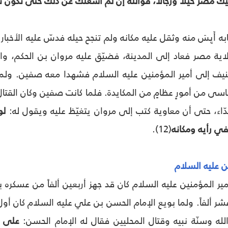
ك مصر خيلاً ورجالاً، فوالله إنْ لم أشغلك عن ذلك حتى تكون
به أَيِسَ منه وثقل عليه مكانه ولم تنجح حيله فدسّ عليه الأخبا
اية مصر فعاد إلى المدينة، فضيّق عليه مروان بن الحكم، وال
 إلى أمير المؤمنين عليه السلام فشهدا معه صفين. ولما 
اسى من أمورٍ عظامٍ من المكايدة. فلما كانت صفين وكان القتال 
ّاء، حتى أن معاوية كتب إلى مروان يتغيّظ عليه ويقول له:
لو 
 رأيه ومكانه
(12).
ن عليه السلام
ر المؤمنين عليه السلام كان قد جهز أربعين ألفاً من عسك
ر ألفاً. ولما بويع الإمام الحسن بن علي عليه السلام كان 
لله وسنّة نبيه وقتال المحليين فقال له الإمام الحسن:
على ك