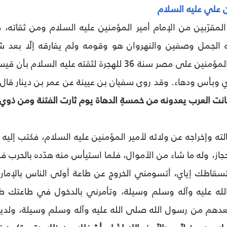
ن علي عليه السلام
مقرّبين من الإمام أمير المؤمنين عليه السلام ومن ثقاته
لجمل وصفين والنهروان هو وقومه ولم يفارقه إلّا بعد شها
السلام. ولّاه أمير المؤمنين على مصر سنة 36 للهجرة 
أي وبأس ودهاء. وقد روى سفيان بن عيينة عن عمر بن دينار قا
انت العرب يعدونه من خمسةِ الدهاة يوم ثارت الفتنة ومن ذوي ا
ته وإخراجه عن ولائه لأمير المؤمنين عليه السلام، فكتب إليه ك
از، وله ما شاء من الأموال، فلما استيأس منه هدّده بالحرب ف
اطك إياي، أتسومني الخروج عن طاعة أولى الناس بالإمارة 
ه عليه وآله وسلم وسيلة، وتأمرني بالدخول في طاعتك طاعةَ
بعدهم من رسول الله صلى الله عليه وآله وسلم وسيلة، ولد