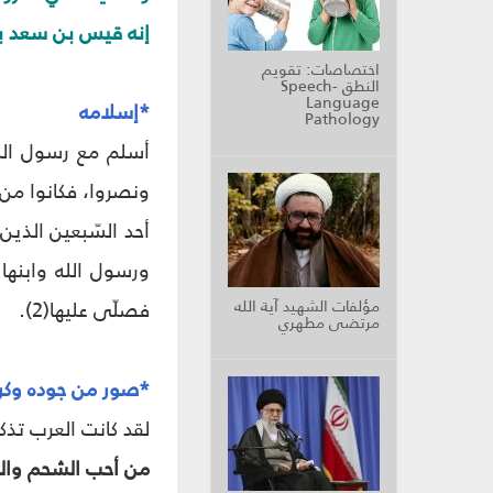
إنه قيس بن سعد بن ع
اختصاصات: تقويم
النطق Speech-
Language
*إسلامه
Pathology
أسلم مع رسول الله
ونصروا، فكانوا من 
أحد السّبعين الذين
ورسول الله وابنها
مؤلفات الشهيد آية الله
فصلّى عليها(2).
مرتضى مطهري
*صور من جوده وكر
لقد كانت العرب تذكر
من أحب الشحم واللح