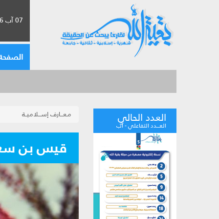
07 آب 2026 الموافق لـ 23 صفر 1448
الصفحة 
مـعـــارف إســـلاميــة
العدد الحالي
العـــدد التفاعلي - آب
قيس بن سعد: