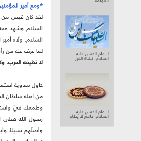
المؤلمة
*ومع أمير المؤمني
لقد كان قيس من ال
السلام وشهد معه ا
لِما عرف عنه من ر
الإمام الحسن عليه
السلام: نشأة النور
لا تطيقه العرب. وك
حاول معاوية استمال
من أهله سلطان الحج
وطمعك فيّ واستسق
الإمام الحسن عليه
السلام: حاكـمٌ لا يُطـاع
رسول الله صلى الل
وأضلّهم سبيلاً وأ