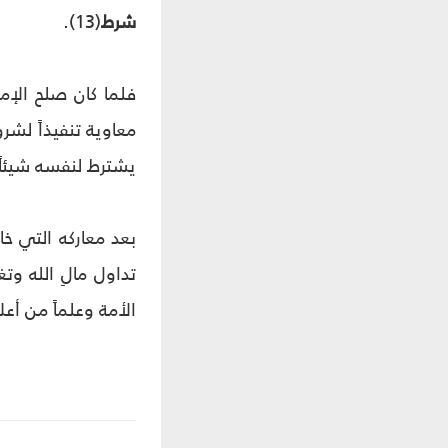
شرط
(13).
فلما كان صلح الإم
معاوية تنفيذاً لش
يشترط لنفسه شيئاً،
بعد معاركه التي خا
تداول مالِ الله وت
الأمة وعلماً من أعلا