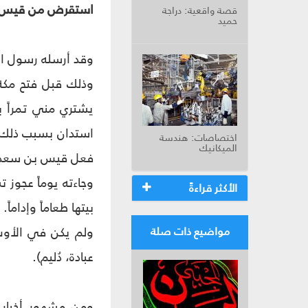
استقرض من قيس بن ع
قصة واقعية: دراجة
حميد
وقد أرسله رسول الل
وذلك قبل فتح مكة 
يشتري مني تمراً بج
استدان بسبب ذلك ف
اختصاصات: هندسة
الميكانيك
فعل قيس بن سعد، 
وجاءته يوماً عجوز ت
الأكثر قراءةً
بيتها طعاماً وإداماً.
ولم يكن في الأوس 
مواضيع ذات صلة
عبادة، دُليم).
ومن مشهور أخبار 