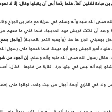
بادة ثلاثين ألفاً، فلما ردّها أبى أن يقبلها وقال: إنّا لا ن
ه صلى الله عليه وآله وسلم في سريّة مع عامر بن الجراح وكانو
وبعد أن نكثت قريش عهد الحديبية، فلما فَنِي ما معهم من
زر يوفيني الجزر ها هنا (وأوفيه التمر بالمدينة)
[والجزر جمع 
نهاه أمير الجيش وهو أبو عبيدة، فلما قدموا على رسول الله 
فقال رسول الله صلى الله عليه وآله وسلم:
إن الجود من شي
شكو إليه أنه ليس في بيتها جرذ - كناية عن فقرها - فقال: أحسن 
ولا في الخزرج أربعة أجيال من بيت واحد، توالوا على إطع
قيس بن سعد بن عبادة أنه كان له مال كثير، ديوناً على ا