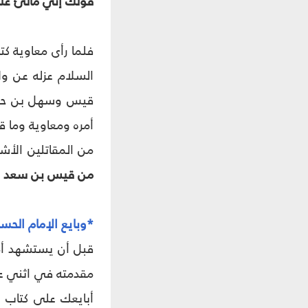
قولك إني مالئ علي
فلما رأى معاوية كتا
السلام عزله عن ول
قيس وسهل بن حنيف
أمره ومعاوية وما ق
من المقاتلين الأشد
من قيس بن سعد في
*وبايع الإمام الحس
قبل أن يستشهد أمي
مقدمته في اثني عش
أبايعك على كتاب ا