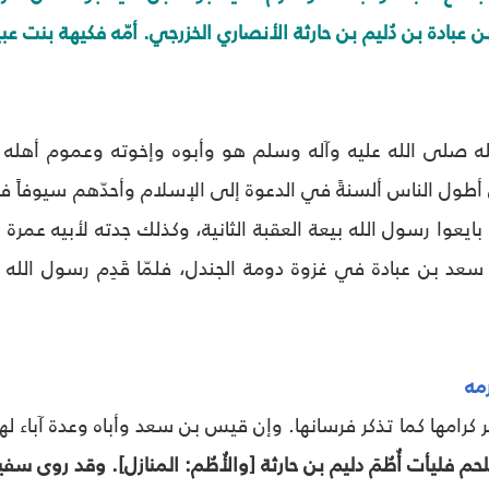
بادة بن دُليم بن حارثة الأنصاري الخزرجي. أمّه فكيهة بنت عبيد ب
 صلى الله عليه وآله وسلم هو وأبوه وإخوته وعموم أهله فا
أطول الناس ألسنةً في الدعوة إلى الإسلام وأحدّهم سيوفاً في
 بايعوا رسول الله بيعة العقبة الثانية، وكذلك جدته لأبيه ع
 سعد بن عبادة في غزوة دومة الجندل، فلمّا قَدِم رسول الله
مه
 كرامها كما تذكر فرسانها. وإن قيس بن سعد وأباه وعدة آباء لهم
م فليأت أُطُمَ دليم بن حارثة [والأُطُم: المنازل]. وقد روى 