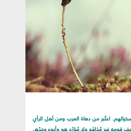
خيائهم. اعتُبر من دهاة العرب ومن أهل الرأي
ومه غير مُدَافَع ولا مُنازَع هو وأبوه وجدّه.