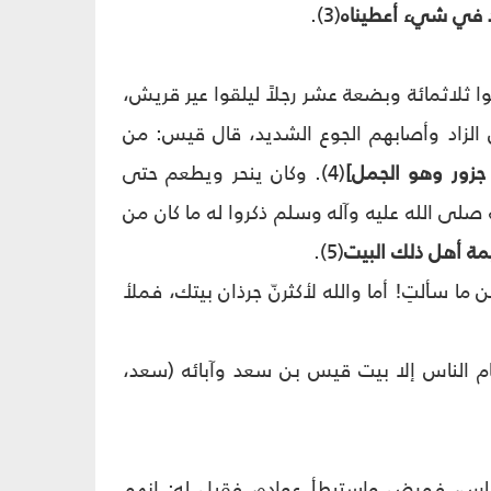
عود في شيء أعطيناه
(3).
ا ثلاثمائة وبضعة عشر رجلاً ليلقوا عير قريش،
 الزاد وأصابهم الجوع الشديد، قال قيس: من
جزور وهو الجمل]
(4). وكان ينحر ويطعم حتى
صلى الله عليه وآله وسلم ذكروا له ما كان من
مة أهل ذلك البيت
(5).
ما سألتِ! أما والله لأكثرنّ جرذان بيتك، فملأ
ام الناس إلا بيت قيس بن سعد وآبائه (سعد،
لناس، فمرض واستبطأ عواده، فقيل له: إنهم