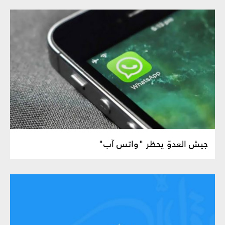
جيش العدوّ يحظر "واتس آب"