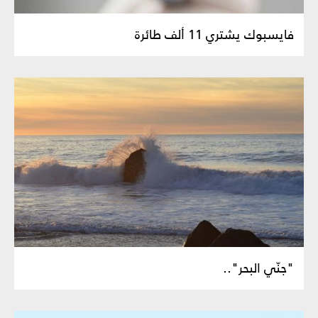
فايسبوك يشتري 11 ألف طائرة
"جنّي البحر"..