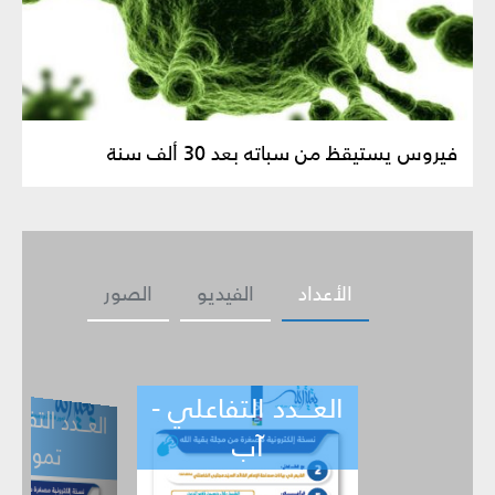
فيروس يستيقظ من سباته بعد 30 ألف سنة
الأعداد
الفيديو
الصور
العـــدد التفاعلي -
ــدد التفاعلي -
العـــدد التف
ي -
تموز
حزيران
آب