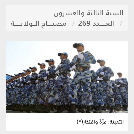
السنة الثالثة والعشرون
العـــــدد 269
مصبــــاح الــولايـــــة
التعبئة: عزّةٌ وافتخار(*)