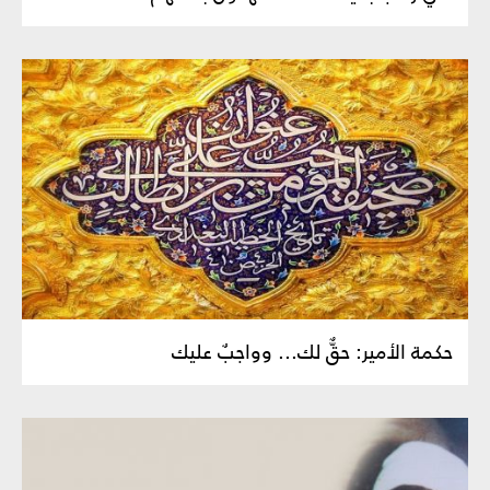
حكمة الأمير: حقٌّ لك... وواجبٌ عليك