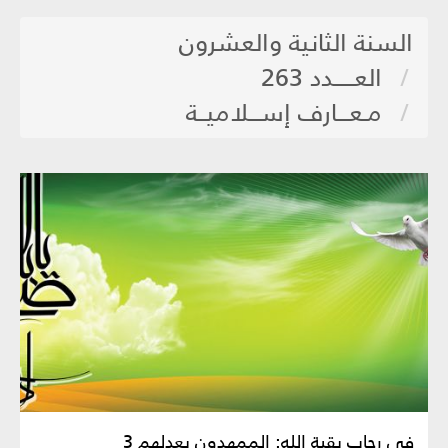
السنة الثانية والعشرون
العـــــدد 263
مـعـــارف إســـلاميــة
في رحاب بقية الله: الممهدون بعدلهم 3