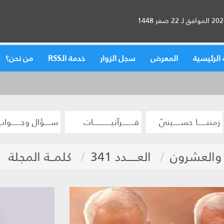
الرئيسية
المعرض
سجل الزوار
خدمة الـRSS
من نحن؟
زمننــــــا حســـــينيّ
قــــــــرآنيــــــــــــات
ســــؤال وجــــــواب
 والعشرون
العـــــدد 341
كلمــة المجلة