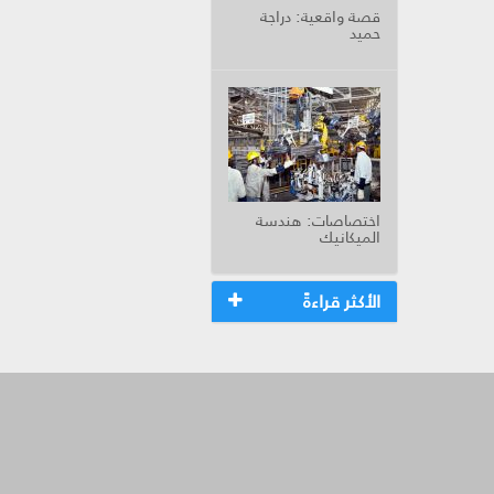
قصة واقعية: دراجة
حميد
اختصاصات: هندسة
الميكانيك
الأكثر قراءةً