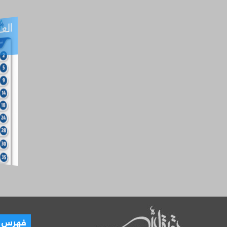
العـ
العـــدد التفاعلي -
آب
فهرس ال