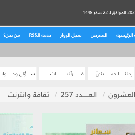
الرئيسية
المعرض
سجل الزوار
خدمة الـRSS
من نحن؟
زمننــــــا حســـــينيّ
قــــــــرآنيــــــــــــات
ســــؤال وجــــــواب
والعشرون
العـــــدد 257
ثقافة وانترنت