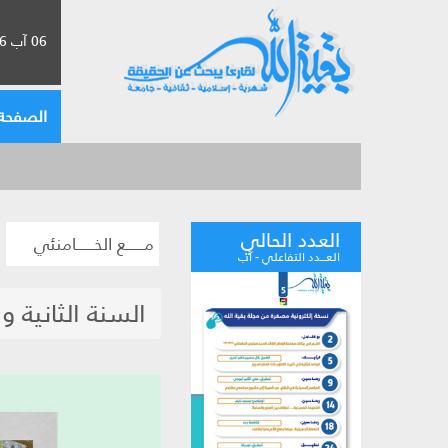
06 آب 2026 الموافق لـ 22 صفر 1448
الصفحة 
العدد الحالي
مــــــع الخــــــامنئي
العـــدد التفاعلي - آب
السنة الثانية 