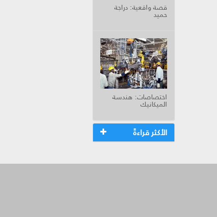
قصة واقعية: دراجة
حميد
اختصاصات: هندسة
الميكانيك
الأكثر قراءةً