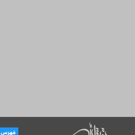
العـ
فهرس ال