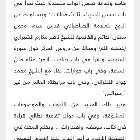
هامة وجذابة ضمن أبواب متعددة؛ حيث نقرأ في
باب أحسن الحديث، ثلاث مقالات: ويسألونك عن
الروح للعلامة الطباطبائي قدس سره، وحول
معنى الخاتم والخاتمية للشيخ ناصر مكارم الشيرازي
(حفظه الله) ومقالاً من دروس المركز حول سورة
السجدة، ونقرأ في باب صاحب الأمر: مثلُه مثلُ
الساعة، وفي باب حوارات: لقاء مع الشيخ محمد
جواد اللنكراني، وفي باب مرابطة: العالم من غير
"إسرائيل".
وغير ذلك العديد من الأبواب والموضوعات
المشوّقة، وفي باب دوائر ثقافية نطالع: قراءة
في كتاب، موقف، واصدارات... وتختم المجلة في
الصفحة الأخيرة بـ أيها العزيز بخط الإمام الخميني