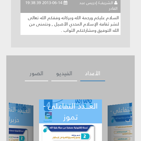
الشريف/ إدريس عبد
2013-06-14 19:38:39
القادر
السلام عليكم ورحمة الله وبركاته وفقكم الله تعالى
لنشر ثقافة الإسلام المحدي الأصيل , ونتمنى من
الله التوفيق ومشاركتكم الثواب .
الأعداد
الفيديو
الصور
العـــدد التفاعلي -
ــدد التفاعلي -
العـــدد التف
ي -
حزيران
تموز
أيار