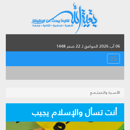
06 آب 2026 الموافق لـ 22 صفر 1448
القائمة
الأســرة والـمجتــمــع
أنت تسأل والإسلام يجيب‏