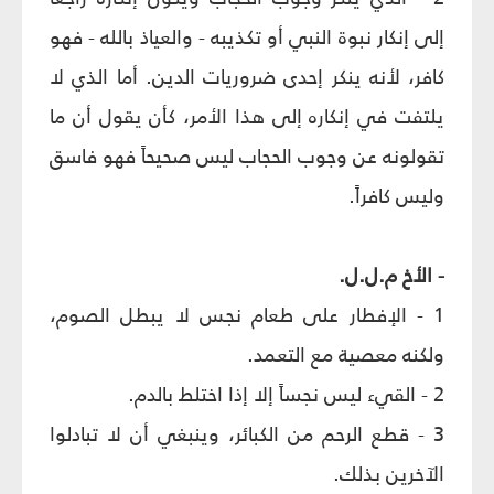
إلى إنكار نبوة النبي أو تكذيبه - والعياذ بالله - فهو
كافر، لأنه ينكر إحدى ضروريات الدين. أما الذي لا
يلتفت في إنكاره إلى هذا الأمر، كأن يقول أن ما
تقولونه عن وجوب الحجاب ليس صحيحاً فهو فاسق
وليس كافراً.
- الأخ م.ل.ل.
1 - الإفطار على طعام نجس لا يبطل الصوم،
ولكنه معصية مع التعمد.
2 - القي‏ء ليس نجساً إلا إذا اختلط بالدم.
3 - قطع الرحم من الكبائر، وينبغي أن لا تبادلوا
الآخرين بذلك.