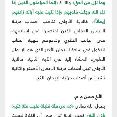
وما نزل من الحق
والآية
إ
نما المؤمنون الذين إذا
﴿
﴾
ذكر الله وجلت قلوبهم وإذا تليت عليه آياته زادتهم
إيماناً
.
فالآية الأولى تخاطب أصحاب مرتبة
﴾
الإيمان العقلي الذين اقتصروا في إسلامهم
على الجانب النظري وتدعوهم بلهجة العتاب
للدخول في ساحة الإيمان الأكبر الذي هو الإيمان
القلبي، المشار إليه في الآية الثانية. فالآية
الأولى تبين أصحاب مرتبة الإيمان الأصغر والثانية
تشير إلى أصحاب مرتبة الإيمان الأكبر.
- الأخ حسن م.م.
يقول الله تعالى
كم من فئة قليلة غلبت فئة كثيرة
﴿
بإذن الله
فهذه الآية تدل على أن الكثرة ليست
﴾