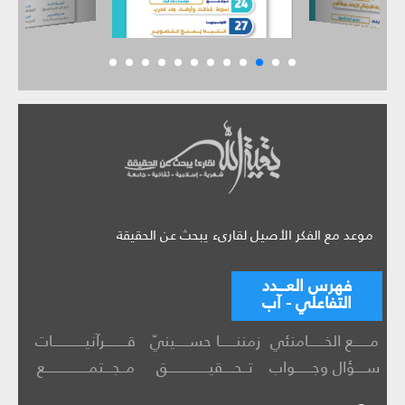
موعد مع الفكر الأصيل لقارىء يبحث عن الحقيقة
فهرس العـــدد
التفاعلي - آب
مــــــع الخــــــامنئي
زمننــــــا حســـــينيّ
قــــــــرآنيــــــــــــات
ســــؤال وجــــــواب
تــحــــقيـــــــــــــــق
مــجـــتمــــــــــــــــع