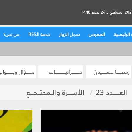
الرئيسية
المعرض
سجل الزوار
خدمة الـRSS
من نحن؟
زمننــــــا حســـــينيّ
قــــــــرآنيــــــــــــات
ســــؤال وجــــــواب
العـــــدد 23
الأســرة والـمجتــمــع