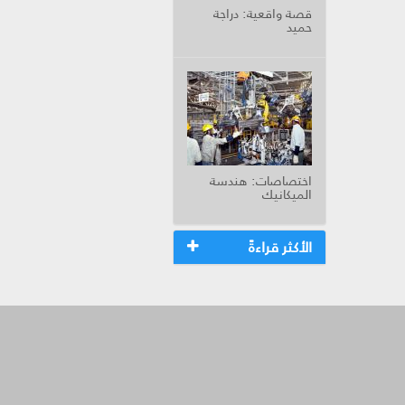
قصة واقعية: دراجة
حميد
اختصاصات: هندسة
الميكانيك
الأكثر قراءةً