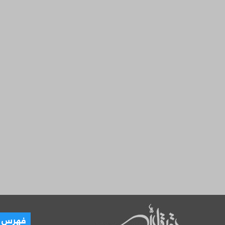
العـ
فهرس ال