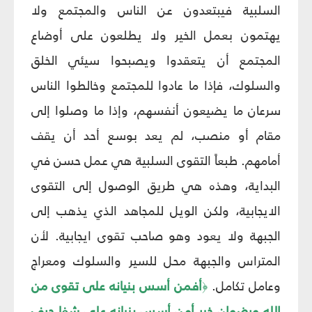
السلبية فيبتعدون عن الناس والمجتمع ولا
يهتمون بعمل الخير ولا يطلعون على أوضاع
المجتمع أن يتعقدوا ويصبحوا سيئي الخلق
والسلوك، فإذا ما عادوا للمجتمع وخالطوا الناس
سرعان ما يضيعون أنفسهم، وإذا ما وصلوا إلى
مقام أو منصب، لم يعد بوسع أحد أن يقف
أمامهم. طبعاً التقوى السلبية هي عمل حسن في
البداية، وهذه هي طريق الوصول إلى التقوى
الايجابية، ولكن الويل للمجاهد الذي يذهب إلى
الجبهة ولا يعود وهو صاحب تقوى ايجابية. لأن
المتراس والجبهة محل للسير والسلوك ومعراج
وعامل تكامل.
أفمن أسس بنيانه على تقوى من
﴿
الله ورضوان خير أمن أسس بنيانه على شفا جرف