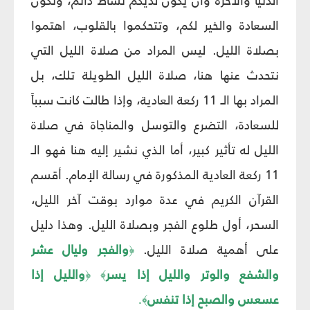
الدنيا والآخرة وأن يكون لديكم نشاط دائم، وتكون
السعادة والخير لكم، وتتحكموا بالقلوب، اهتموا
بصلاة الليل. ليس المراد من صلاة الليل التي
نتحدث عنها هنا، صلاة الليل الطويلة تلك، بل
المراد بها الـ 11 ركعة العادية، وإذا طالت كانت سبباً
للسعادة، التضرع والتوسل والمناجاة في صلاة
الليل له تأثير كبير، أما الذي نشير إليه هنا فهو الـ
11 ركعة العادية المذكورة في رسالة الإمام. أقسم
القرآن الكريم في عدة موارد بوقت آخر الليل،
السحر، أول طلوع الفجر وبصلاة الليل. وهذا دليل
على أهمية صلاة الليل.
والفجر وليال عشر
﴿
والشفع والوتر والليل إذا يسر
والليل إذا
﴿
﴾
عسعس والصبح إذا تنفس
.
﴾