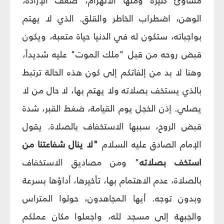
مساوئ كثيرة ومنها الانهزام، ضعف الإرادة،
الوهن، اضطراب الخاطر والقلق. الذي لا يهتم
بواجباته، ستكون له في الدنيا حياة متعبة، ويكون
قبض روحه من قبل "ملك الموت" عليه شديداً،
وهنا لا بد من إلفاتكم إلى كون هذه الحالة ترتبط
بالذي يستخف بصلاته ولا يهتم بها، لا حال من لا
يصلي. إذن الخجل يوم القيامة، ضغط القبر، شدة
قبض الروح، سببها الاستخفاف بالصلاة. يقول
الإمام الصادق عليه السلام
"لا ينال شفاعتنا من
استخف بصلاته
" ومن مصاديق الاستخفاف
بالصلاة، عدم الاهتمام بها، تأخيرها، أداؤها بسرعة
وبدون توجه. أيها المجاهدون، حولوا المتراس
والجبهة إلى مسجد لله، واجعلوا مكان عملكم