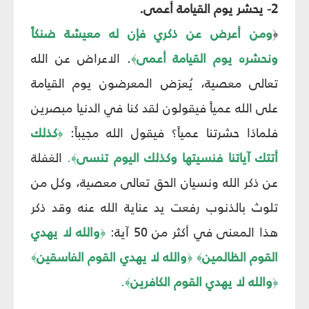
2- يحشر يوم القيامة أعمى.
ومن أعرض عن ذكري فإن له معيشة ضنكاً
﴿
ونحشره يوم القيامة أعمى
. الاعراض عن الله
﴾
تعالى معصية، يُعرَض المعرضون يوم القيامة
على الله عمياً فيقولون لقد كنا في الدنيا مبصرين
فلماذا حشرتنا عمياً؟ فيقول الله مجيباً:
كذلك
﴿
أتتك آياتنا فنسيتها وكذلك اليوم تنسى
.
الغفلة
﴾
عن ذكر الله ونسيان الحق تعالى معصية، وكل من
تلوث بالذنوب رفعت يد عناية الله عنه وقد ذكر
هذا المعنى في أكثر من 50 آية:
والله لا يهدي
﴿
القوم الظالمين
والله لا يهدي القوم الفاسقين
﴾
﴿
﴾
والله لا يهدي القوم الكافرين
.
﴾
﴿