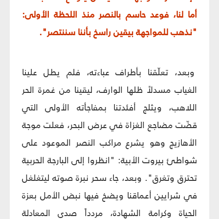
أما لنا، فوعد حاسم بالنصر منذ اللحظة الأولى:
"نذهب للمواجهة بيقين راسخ بأننا سننتصر".
وبعد، تعلّقنا بأطراف عباءته، فلم يطل علينا
الغياب مسدلاً ظلها الوارف، ليقينا من غمرة الحر
اللاهب، ويثلج أفئدتنا بمفاجأته الأولى التي
قضّت مضاجع الغزاة في عرض البحر، فعلت موجة
الأهازيج وهو يشرع مراكب النصر الموعود على
شواطئ بيروت الأبية: "انظروا إلى البارجة الحربية
تحترق وتغرق". وبعد، جاء سحر نبرة صوته ليتغلغل
في شرايين أعماقنا ويضخ فيها نبض الأمل بعزة
الحياة وكرامة الشهادة، مردداً صدى المعادلة