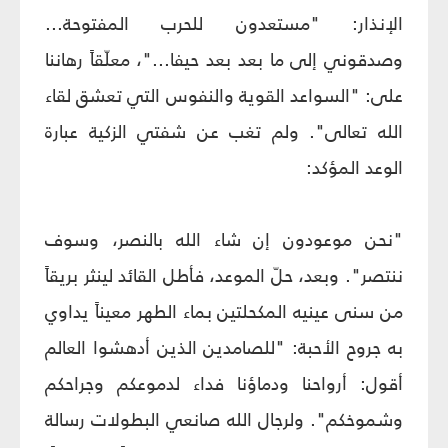
الإنذار: "مستعدون للحرب المفتوحة...
وصدقوني إلى ما بعد بعد حيفا..."، معلّقاً رهاننا
على: "السواعد القوية والنفوس التي تعشق لقاء
الله تعالى". ولم تغب عن شفتي الزكية عبارة
الوعد المؤكد:
"نحن موعودون إن شاء الله بالنصر، وسوف
ننتصر". وبعد، حلّ الموعد، فأطل القائد لينثر بريقاً
من سنى عينيه المكحلتين بماء الطهر معيناً يداوي
به جروح الأحبة: "للصامدين الذين أدهشوا العالم
أقول: أرواحنا ودماؤنا فداء لدموعكم وجراحكم
وشموخكم". ولرجال الله صانعي البطولات رسالة