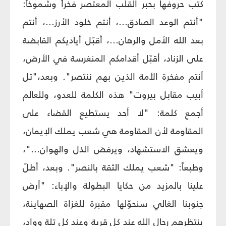
كتب حروفها بحبر القلب المعتصر فخراً وشموخاً:
"أنتم الوعد الصادق...، أنتم خلود الأرز...، أنتم
بعد الله الأمل والرهان...، أقبّل أياديكم القابضة
على الزناد، أقبّل أقدامكم المنغرسة في الأرض،
أنتم مفخرة الأمة الذين بهم ننتصر". وبعد،"تل
أبيب مقابل بيروت" هذه الكلمة للعدو، وللعالم
أجمع كلمة: "لا أحد يستطيع القضاء على
المقاومة لأن المقاومة هي شعب يملك الإيمان،
ويعشق الاستشهاد، ويرفض الذل والهوان..."،
وطبعاً: "شعب يملك الثقة بالنصر". وبعد، أطلّ
علينا بالمزيد من حكايا البطولة والإباء: "أرض
جنوبنا الغالي سنحوّلها مقبرة للغزاة الصهاينة،
ينتظرهم رجال الله عند كل قرية وعند كل تلة وواد،