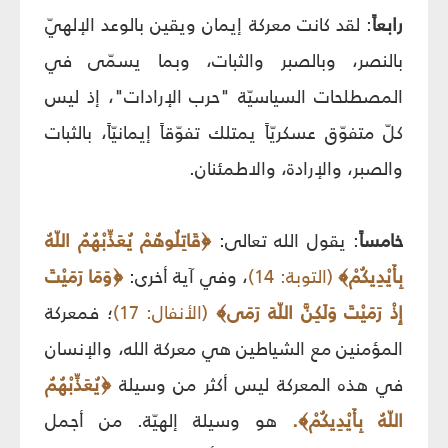
رابعاً
: لقد كانت معركة إيمان ويقين بالوعد الإلهيّ
بالنصر، وبالصبر والثبات، وبما يسمّى في
المصطلحات السياسيّة "حرب الإرادات"، إذ ليس
كلّ متفوّق عسكريّاً يمتلك تفوّقاً إيمانيّاً، بالثبات
والصبر، والإرادة، والاطمئنان.
خامساً
: يقول الله تعالى:
﴿قَاتِلُوهُمْ يُعَذِّبْهُمُ اللّهُ
بِأَيْدِيكُمْ﴾
(التوبة: 14)
، وفي آية أخرى:
﴿وَمَا رَمَيْتَ
إِذْ رَمَيْتَ وَلَكِنَّ اللّهَ رَمَى﴾
(الأنفال: 17)
؛ فمعركة
المؤمنين مع الشياطين هي معركة الله، والإنسان
في هذه المعركة ليس أكثر من وسيلة
﴿يُعَذِّبْهُمُ
اللّهُ بِأَيْدِيكُمْ﴾.
هو وسيلة إلهيّة. من أجمل