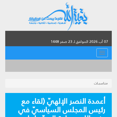
07 آب 2026 الموافق لـ 23 صفر 1448
القائمة
منـاسبــات
أعمدة النصر الإلهيّ (لقاء مع
رئيس المجلس السياسيّ في