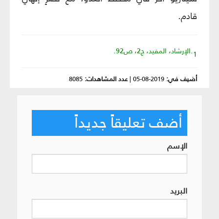
قادم.
1.الإرشاد، المفيد، ج2، ص92.
أضيف في:
2019-08-05
|
عدد المشاهدات:
8085
أضف تعليقاً جديداً
الإسم
البريد