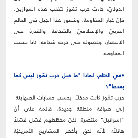
الدوليّ، جاءت حرب تمّوز لتقلب هذه الموازين.
فإنّ خَيار المقاومة، وشعور هذا الجيل في العالم
العربيّ والإسلاميّ بالشجاعة والقدرة على
الانتصار، وحصوله على جرعة شجاعة، كانا بسبب
المقاومة.
•في الختام، لماذا "ما قبل حرب تمّوز ليس كما
بعدها"؟
حرب تمّوز كانت مدخلاً -بحسب حسابات الصهاينة-
إلى صياغة منطقة جديدة، قائمة على أنّ
"إسرائيل" منتصرة. لكنّ مخطّطهم فشل فشلاً
هائلاً؛ لأنّه لحق بأخطر المشاريع الأمريكيّة