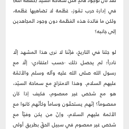
لقد كان لوجود قائدٍ مثل سماحة السيّد (حفظه الله)
في إدارة حرب تمّوز، عَظَمة لا تضاهيها عَظَمة،
ولكن ما فائدة هذه العَظَمة دون وجود المجاهدين
إلى جانبه؟
لو جلنا في التاريخ، فإنّنا لا نرى هذا المشهد إلّا
نادراً؛ لم يحصل ذلك -حسب اعتقادي- إلّا مع
رسول الله صلى الله عليه وآله وسلم والأئمّة
عليهم السلام. وهذا الامتزاج مع سماحة السيّد،
هو مع شخص غير معصوم، فكيف إذا كان
معصوماً؟ إنّهم يستحقّون وساماً وكأنّهم كانوا مع
الأئمة عليهم السلام، وإنّ من يكن وفيّاً مع
شخص غير معصوم في سبيل الحقّ بطريق أولى