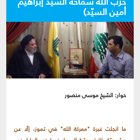
حزب الله سماحة السيّد إبراهيم
أمين السيّد)
حوار: الشيخ موسى منصور
ما انجلت غبرة "معركة الله" في تموز، إلّا عن