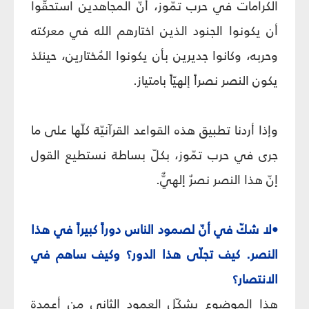
الكرامات في حرب تمّوز، أنّ المجاهدين استحقّوا
أن يكونوا الجنود الذين اختارهم الله في معركته
وحربه، وكانوا جديرين بأن يكونوا المُختارين، حينئذ
يكون النصر نصراً إلهيّاً بامتياز.
وإذا أردنا تطبيق هذه القواعد القرآنيّة كلّها على ما
جرى في حرب تمّوز، بكلّ بساطة نستطيع القول
إنّ هذا النصر نصرٌ إلهيٌّ.
•لا شكّ في أنّ لصمود الناس دوراً كبيراً في هذا
النصر. كيف تجلّى هذا الدور؟ وكيف ساهم في
الانتصار؟
هذا الموضوع يشكّل العمود الثاني من أعمدة