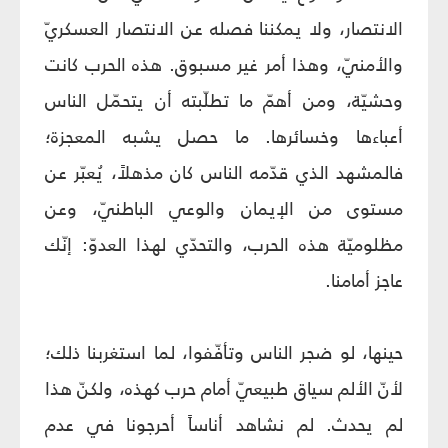
الانتصار، ولا يمكننا فصله عن الانتصار العسكريّ
والأمنيّ، وهذا أمر غير مسبوق. هذه الحرب كانت
وحشيّة، ومن أهمّ ما تطلّبته أن يتحمّل الناس
أعباءها وخسائرها. ما حصل يشبه المعجزة؛
فالمشهد الذي قدّمه الناس كان مذهلاً، يُعبّر عن
مستوى من الإيمان والوعي الباطنيّ، وعن
مظلوميّة هذه الحرب، والتحدّي لهذا العدوّ: إنّك
عاجز أمامنا.
حينها، لو ضجر الناس وتأفّفوا، لما استغربنا ذلك؛
لأنّ الألم سياق طبيعيّ أمام حرب كهذه، ولكنّ هذا
لم يحدث. لم نشاهد أناساً أحرجونا في عدم