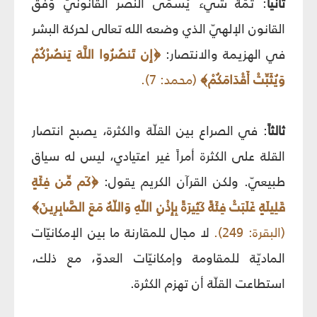
ثانياً
: ثمّة شيء يُسمّى النصر القانونيّ وَفق
القانون الإلهيّ الذي وضعه الله تعالى لحركة البشر
في الهزيمة والانتصار:
﴿إِن تَنصُرُوا اللَّهَ يَنصُرْكُمْ
وَيُثَبِّتْ أَقْدَامَكُمْ﴾
(محمد: 7).
ثالثاً
: في الصراع بين القلّة والكثرة، يصبح انتصار
القلة على الكثرة أمراً غير اعتيادي، ليس له سياق
طبيعيّ. ولكن القرآن الكريم يقول:
﴿كَم مِّن فِئَةٍ
قَلِيلَةٍ غَلَبَتْ فِئَةً كَثِيرَةً بِإِذْنِ اللّهِ وَاللّهُ مَعَ الصَّابِرِينَ﴾
(البقرة: 249).
لا مجال للمقارنة ما بين الإمكانيّات
الماديّة للمقاومة وإمكانيّات العدوّ، مع ذلك،
استطاعت القلّة أن تهزم الكثرة.