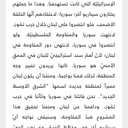
الإسرائيليّة التي كانت تستهدفنا. وهذا ما جعلهم
يختارون سيناريو آخر؛ سوريا؛ لاعتقادهم أنّها الحلقة
الأضعف. فلو انتصروا على لبنان خلال حرب تمّوز،
لانتهت سوريا والمقاومة الفلسطينيّة. ولو
انتصروا في سوريا، لانتهى دور المقاومة في
لبنان؛ لأنّ أهمّ سند استراتيجيّ للبنان في العمق
الأمنيّ هو سوريا. كانوا يريدون تغيير وجه
المنطقة، لذلك قمنا بواجبنا، ومنعْنا أن يكون لبنان
معبراً لمنطقة جديدة اسمها "الشرق الأوسط
الجديد". نحن قاتلنا في سوريا وكأنّنا في حرب
تمّوز، ودافعنا عن لبنان ومنعنا تحقيق هذا
المشروع ضدّ المقاومة، وسنبقى نواجه أيّ
سيناريو آخر في مخطّط العدوّ، مع نصرٍ إلهيّ