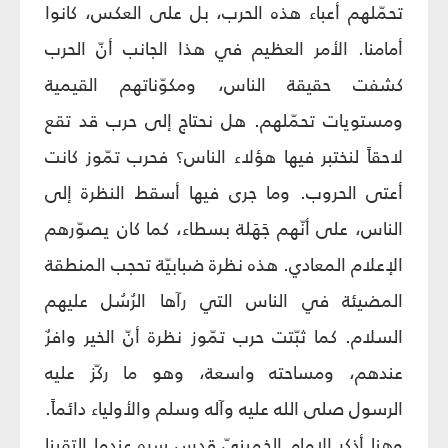
تحمّلهم أعباء هذه الحرب، بل على العكس، كانوا
أمامنا. الأمر العظيم في هذا الجانب أنّ الحرب
كشفت حقيقة الناس، ومكوّناتهم القيمية
ومستويات تحمّلهم. هل نحتاج إلى حرب قد تقع
لاحقاً لنختبر فيها هؤلاء الناس؟ فحرب تمّوز كانت
أعتى الحروب. وما جرى فيها أسقط النظرة إلى
الناس، على أنّهم جَهَلة بسطاء، كما كان يصوّرهم
الإعلام المعادي. هذه نظرة ضبابيّة تحجب المنطقة
المضيئة في الناس التي رآها الرُسُل عليهم
السلام. كما ثبّتت حرب تمّوز نظرة أنّ الخير وافرٌ
عندهم، ومساحته واسعة، وهو ما ركّز عليه
الرسول صلى الله عليه وآله وسلم والأولياء دائماً.
وهنا أذكر الإمام الخمينيّ قدس سره عندما التقينا