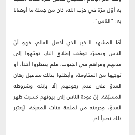
به أوّل مرّة في حزب الله، كان من جملة ما أوصانا
به: "الناس".
أمّا المشهد الأخير الذي أذهل العالم، فهو أنّ
الناس وبمجرّد توقّف إطلاق النار، توجّهوا إلى
مدنهم وقراهم في الجنوب، فلم ينتظروا أحداً، أو
توجيهاً من المقاومة، وأبطلوا بذلك مفاعيل رهان
العدوّ على عدم رجوعهم إلّا بإذنه وشروطه
المسبَّقة. إنّ عودة الناس إلى بيوتهم كسرت ظهر
العدوّ، وحرمته من لملمة فتات المعركة، ليُعتبر
ذلك نصراً آخر.