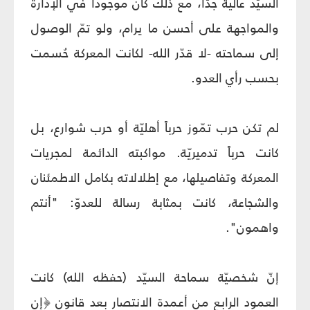
السيّد عالية جدّاً، مع ذلك كان موجوداً في الإدارة
والمواجهة على أحسن ما يرام، ولو تمّ الوصول
إلى سماحته -لا قدّر الله- لكانت المعركة حُسمت
بحسب رأي العدو.
لم تكن حرب تمّوز حرباً أهليّة أو حرب شوارع، بل
كانت حرباً تدميريّة. مواكبته الدائمة لمجريات
المعركة وتفاصيلها، مع إطلالاته بكامل الاطمئنان
والشجاعة، كانت بمثابة رسالة للعدوّ: "أنتم
واهمون".
إنّ شخصيّة سماحة السيّد (حفظه الله) كانت
العمود الرابع من أعمدة الانتصار بعد قانون ﴿إِن