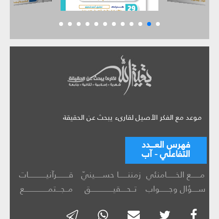
موعد مع الفكر الأصيل لقارىء يبحث عن الحقيقة
فهرس العـــدد
التفاعلي - آب
مــــــع الخــــــامنئي
زمننــــــا حســـــينيّ
قــــــــرآنيــــــــــــات
ســــؤال وجــــــواب
تــحــــقيـــــــــــــــق
مــجـــتمــــــــــــــــع