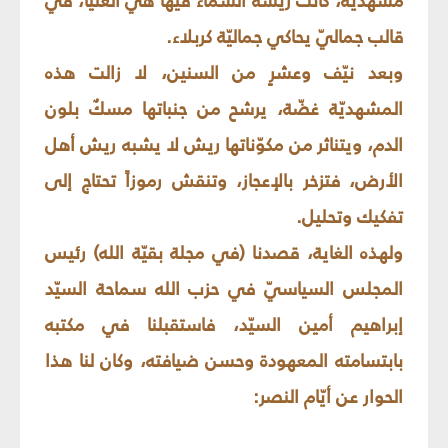
مشهديّة، كانت ريشة السماء فيها هي العليا، في
قالب جماليّ يحاكي جماليّة كربلاء.
وبعد نيّف وعشرٍ من السنين، لا زالت هذه
المشهديّة غضّة، يرشح من جنباتها مسكٌ بلون
الدم، ويتناثر من مكوّناتها ريش لا يشبه ريش أهل
الأرض، فتزخر بالإعجاز، وتنقش رموزاً تحتاج إلى
تفكيك وتحليل.
ولهذه الغاية، قصدنا (في مجلة بقيّة الله) رئيس
المجلس السياسيّ في حزب الله سماحة السيّد
إبراهيم أمين السيّد، فاستقبلنا في مكتبه
بابتسامته المعهودة وحسن ضيافته، وكان لنا هذا
الحوار عن أيّام النصر: