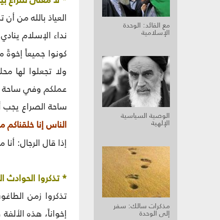
* لا معنى للنزاع ب
العياذ بالله من أن
مع القائد: الوحدة
الإسلامية
نداء الإسلام ينادي
كونوا جميعاً إخوةً 
ولا تجعلوا لها مح
عملكم وفي ساحة ا
ساحة الصراع يجب أن
الوصية السياسية
الإلهية
الناس إنا خلقناكم من
إذا قال الرجال: أنا
* تذكروا الحوادث ا
تذكروا زمن الطاغوت
مذكرات سالك: سفر
إخواناً، هذه الألف
إلى الوحدة