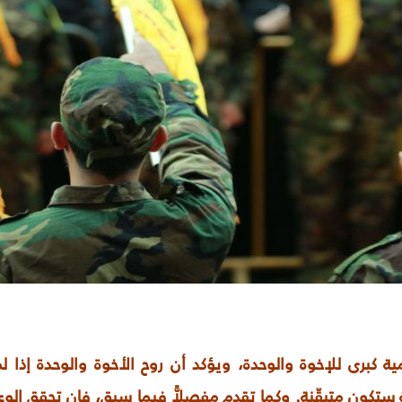
ية كبرى للإخوة والوحدة، ويؤكد أن روح الأخوة والوحدة إذا لم
مة ستكون متيقّنة. وكما تقدم مفصلاًّ فيما سبق، فإن تحقق ال