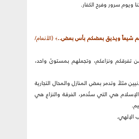
 ويوم سرور وفرح الكفار.
سكم شيعاً ويذيق بعضكم بأس بعض..
(الأنعام/
﴾
من تفرقكم ونزاعكم، وتجعلهم بمستوىً واحد،
صف محلةً واحدةً أو منطقةً واحدة فتقتل وتجرح 500 من المدنيين مثلاً وتدمر بعض المنازل والمحال التجارية
الإسلام هي التي ستُدمر، الفرقة والنزاع هي
م.
ب الإلهي.