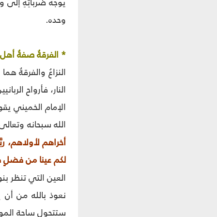
يوجه ضرباتِهِ إلى 
وحده.
* الفرقةُ صفةُ أهل ا
النزاعُ والفرقةُ هم
النار، فأرواح الربان
الإمام الخميني يقو
الله سبحانه وتعال
أخراهم لأولاهم، رب
لكم عينا من فضلٍ 
العين التي تنظر بن
نعوذ بالله من أن ي
ستتحول ساحة المواج