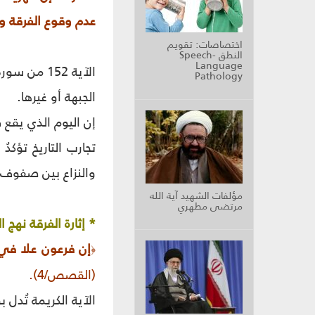
عدم وقوع الفرقة وا
اختصاصات: تقويم
النطق Speech-
Language
الآية 152 
Pathology
الجبهة أو غيرها.
إن اليوم الذي يقع 
تجارب التاريخ تؤكد
والنزاع بين صفوف 
مؤلفات الشهيد آية الله
مرتضى مطهري
* إثارة الفرقة نهج
إن فرعون علا في
﴿
(القصص/4).
الآية الكريمة تُدل 