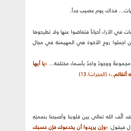
بهات... فذاك يوم عصيب جداً.
ت في الآراء أحياناً فتغاضوا عنها ولا تطرحوها
تين اجعلوا روح الأخوة هي المهيمنة في مجال
جموعةٌ ووجودٌ واحدٌ بأسماء مختلفة...
يا أيها
﴿
 أتقاكم..
(الحجرات/ 13)
﴾
ألَّف الله تعالى بين قلوبنا وأصبحنا بنعمتِهِ
اؤل فيقول:
وإن يريدوا أن يخدعوك فإن حسبك
﴿