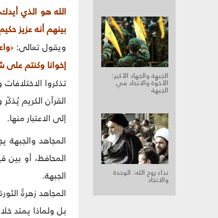
الله هو الذي أيدك 
بينهم أنه عزيز حكيم
ويقول تعالى:
واع
﴿
إخوانا وكنتم على شف
الجبهة والجهاد الأكبر:
تذكروا الاختلافات وا
الأخوّة والاتحاد في
الجبهة
القرآن الكريم يُذكّ
إلى الاعتبار منها.
المجاهد والجبهة يج
المحافظ، أو بين ق
نداء روح الله‏: الوحدة
الجبهة.
والاتحاد
المجاهد زهرةُ الثور
بل ولماذا يمتد خلا