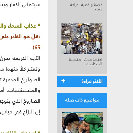
سيتمكن الكفار وبس
قصة واقعية: دراجة
حميد
* عذاب السماء وال
قل هو القادر على
﴿
65)
الآية الكريمة تقر
اختصاصات: هندسة
الميكانيك
وتعتبر كلاً منهما م
الأكثر قراءةً
والمستشفيات. أما 
مواضيع ذات صلة
الصاروخ الذي يتوج
إن النزاع في ميادي