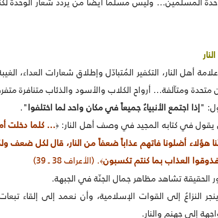
وحدة المسلمين... وليس مسلماً أيضاً من يردد شعار الوحدة لكنه
لنار
ا علامة أهل النار، التكفير المُتبادّل وإطلاق شعارات العداء، الغ
يين متحدة ومتآلفة... أرواح الكلاب والأسود والذئاب متنافرة متفر
ل: "
إذا اجتمع الأنبياءُ جميعاً في مكان واحد لما اختلفوا
".
ى يقول في كتابه المجيد في وصف أهل النار:
... كلما دخلت أم
﴿
َّنا هؤلاء أضلونا فاتهم عذاباً ضعفاً من النار، قال لكل ضعف 
فذوقوا العذاب بما كنتم تكسبون
. (الأعراف 38 ـ 39)
﴾
ور الحقيقة تشاهد مظاهر جمال الجنّة في الجبهة.
نجر النزاعُ إلى القوات الإسلامية، وأن نعمد إلى إلقاء تبعا
هة إلى جهنم والنار.