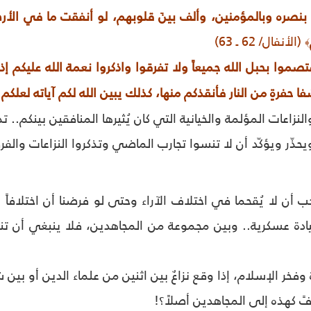
بنصره وبالمؤمنين، وألف بينَ قلوبهم، لو أنفقت ما في الأرض جم
(الأنفال/ 62 ـ 63)
﴾
تصموا بحبل الله جميعاً ولا تفرقوا واذكروا نعمة الله عليكم إ
ا حفرةٍ من النار فأنقذكم منها، كذلك يبين الله لكم آياته لعلكم
لنزاعات المؤلمة والخيانية التي كان يُثيرها المنافقين بينكم.. ت
ر ويحذّر ويؤكّد أن لا تنسوا تجارب الماضي وتذكروا النزاعات وا
ب أن لا يُقحما في اختلاف الآراء وحتى لو فرضنا أن اختلافاً
يادة عسكرية.. وبين مجموعة من المجاهدين، فلا ينبغي أن تن
ة وفخر الإسلام، إذا وقع نزاعٌ بين اثنين من علماء الدين أو بين
فً كهذه إلى المجاهدين أصلاً؟!