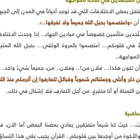
ين المجاهدين في ساحة المواجهة
 تنتقل بعض الاختلافات التي قد توجد أحياناً في المدن إلى الج
 أن
واعتصموا بحبل الله جميعاً ولا تفرقوا..
.
﴾
﴿
متّحدين متآسين خصوصاً في ميادين الجهاد.. إذا وجدت الاختلافا
لاً في قلوبكم... اعتصموا بالعروة الوثقى... بحبل الله الم
لمواجهة..
 تكون هكذا... فلان من؟.. وفلان.. من، جميعاً شيءٌ واحد.. م
 ذكر وأنثى وجعلناكم شعوباً وقبائلَ لتعارفوا إن أكرمكم عندَ الله
 من التعبئة أو أنا متفرغ. من أجل التعارف فلا إشكال في ذلك.
لماضية
... حيث كنا شيعاً متفرّقين يعادي بعضنا البعض أما الآن، فقد 
ة والأخوة من أوجدها بين قلوبكم.. القرآن يجيب على هذا التس