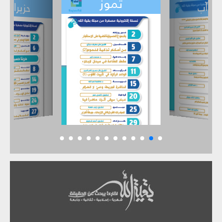
تموز
حزيران
آب