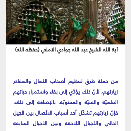
آية الله الشيخ عبد الله جوادي الآملي (حفظه الله)
من جملة طرق تعظيم أصحاب الكمال والمفاخر
زيارتهم، لأنّ ذلك يؤدّي إلى بقاء واستمرار حياتهم
العلميّة والفنيّة والمعنويّة. بالإضافة إلى ذلك،
فإنّ زيارتهم تشكّل أحد أسباب الاتّصال بين الجيل
الحالي والأجيال اللاحقة وبين الأجيال السابقة