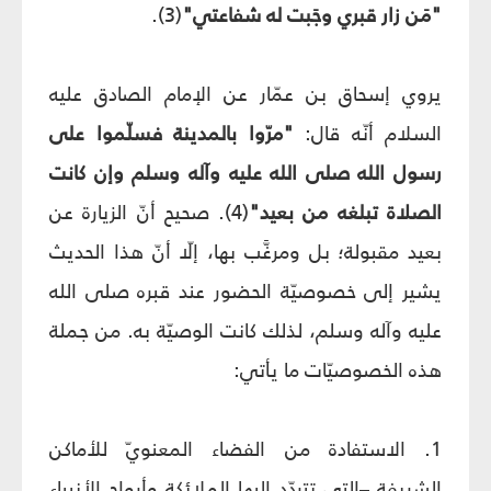
"مَن زار قبري وجَبت له شفاعتي"
(3).
يروي إسحاق بن عمّار عن الإمام الصادق عليه
السلام أنّه قال:
"مرّوا بالمدينة فسلّموا على
رسول الله صلى الله عليه وآله وسلم وإن كانت
الصلاة تبلغه من بعيد"
(4). صحيح أنّ الزيارة عن
بعيد مقبولة؛ بل ومرغَّب بها، إلّا أنّ هذا الحديث
يشير إلى خصوصيّة الحضور عند قبره صلى الله
عليه وآله وسلم، لذلك كانت الوصيّة به. من جملة
هذه الخصوصيّات ما يأتي:
1. الاستفادة من الفضاء المعنويّ للأماكن
الشريفة –التي تتردّد إليها الملائكة وأرواح الأنبياء