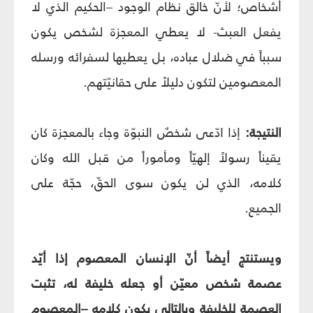
أشخاص؛ لأنّ خالق نظام الوجود –الحكيم الذي لا
يفعل العبث- لا يعطي المعجزة لشخص يكون
سبباً في ضلال عباده، بل يعطيها لسفرائه ورسله
المعصومين لتكون دليلاً على حقانيّتهم.
النتيجة:
إذا ادّعى شخصٌ النبوّة وجاء بالمعجزة كان
يقيناً رسولاً إلهيّاً ومأموراً من قبل الله وكان
كلامه، الذي لن يكون سوى الحقّ، حجّة على
الجميع.
ويستنتج أيضاً أنّ الإنسان المعصوم إذا أيّد
عصمة شخص معيّن أو جعله خليفة له، تثبت
العصمة للخليفة وبالتالي يكون كلامه –المعصوم