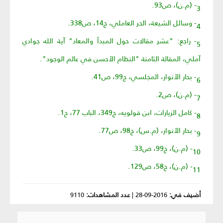
3- (م.ن)، ص93.
4- وسائل الشيعة، الحر العاملي، ج14، ص338.
5- راجع: "عشر مقالات حول المبدأ والمعاد" آية الله جوادي
آملي، المقالة الثامنة "النظام الأحسن في عالم الوجود".
6- بحار الأنوار، المجلسي، ج99، ص41.
7- (م.ن)، ص2.
8- كامل الزيارات، ابن قولويه، ج349، الباب 77، ح1.
9- بحار الأنوار، (م.س)، ج98، ص77.
10- (م.ن)، ج99، ص33.
11- (م.ن)، ج58، ص129.
أضيف في:
2016-09-28
|
عدد المشاهدات:
9110