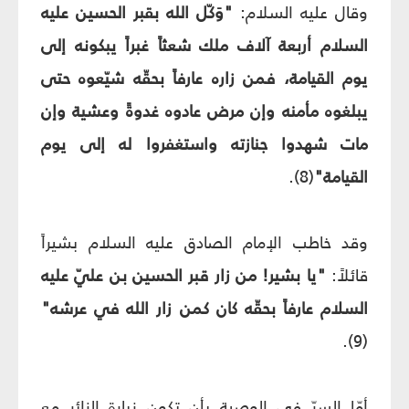
وقال عليه السلام:
"وَكّل الله بقبر الحسين عليه
السلام أربعة آلاف ملك شعثاً غبراً يبكونه إلى
يوم القيامة، فمن زاره عارفاً بحقّه شيّعوه حتى
يبلغوه مأمنه وإن مرض عادوه غدوةً وعشية وإن
مات شهدوا جنازته واستغفروا له إلى يوم
القيامة"
(8).
وقد خاطب الإمام الصادق عليه السلام بشيراً
قائلاً:
"يا بشير! من زار قبر الحسين بن عليّ عليه
السلام عارفاً بحقّه كان كمن زار الله في عرشه"
(9).
أمّا السرّ في الوصية بأن تكون زيارة الزائر مع