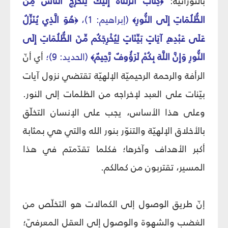
بالنورانيّة:
كِتَابٌ أَنزَلْنَاهُ إِلَيْكَ لِتُخْرِجَ النَّاسَ مِنَ
﴿
الظُّلُمَاتِ إِلَى النُّورِ
(إبراهيم: 1)،
هُوَ الَّذِي يُنَزِّلُ
﴿
﴾
عَلَى عَبْدِهِ آيَاتٍ بَيِّنَاتٍ لِيُخْرِجَكُم مِّنَ الظُّلُمَاتِ إِلَى
النُّورِ وَإِنَّ اللَّهَ بِكُمْ لَرَؤُوفٌ رَّحِيمٌ
(الحديد: 9)؛
أي أنّ
﴾
الرأفة والرحمة الرحيميّة الإلهيّة تقتضي نزول آيات
بيّنات على العبد لإخراجه من الظلمات إلى النور.
وعلى هذا الأساس، يجب على الإنسان التخلّق
بالأخلاق الإلهيّة والتنوّر بنور الله والتي هي بمثابة
أكبر الأهداف وآخرها؛ فكلما تقدّمتم في هذا
المسير، تقتربون من كمالكم.
إنّ طريق الوصول إلى الكمالات هو التخلّص من
الغضب والشهوة والوصول إلى العقل المعرفيّ؛