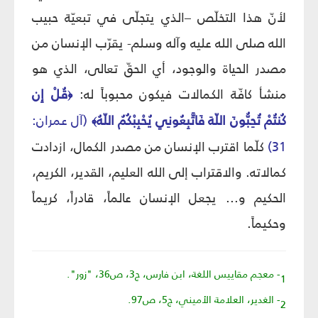
لأنّ هذا التخلّص –الذي يتجلّى في تبعيّة حبيب
الله صلى الله عليه وآله وسلم- يقرّب الإنسان من
مصدر الحياة والوجود، أي الحقّ تعالى، الذي هو
منشأ كافّة الكمالات فيكون محبوباً له:
قُلْ إِن
﴿
كُنتُمْ تُحِبُّونَ اللّهَ فَاتَّبِعُونِي يُحْبِبْكُمُ اللّهُ
(آل عمران:
﴾
31)
كلّما اقترب الإنسان من مصدر الكمال، ازدادت
كمالاته. والاقتراب إلى الله العليم، القدير، الكريم،
الحكيم و... يجعل الإنسان عالماً، قادراً، كريماً
وحكيماً.
1- معجم مقاييس اللغة، ابن فارس، ج3، ص36، "زور".
2- الغدير، العلامة الأميني، ج5، ص97.