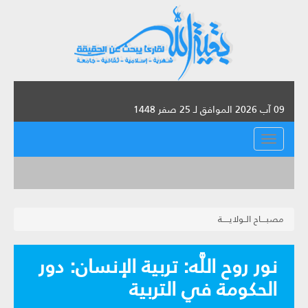
09 آب 2026 الموافق لـ 25 صفر 1448
القائمة
مصبــــاح الــولايـــــة
نور روح اللَّه‏: تربية الإنسان‏: دور
الحكومة في التربية