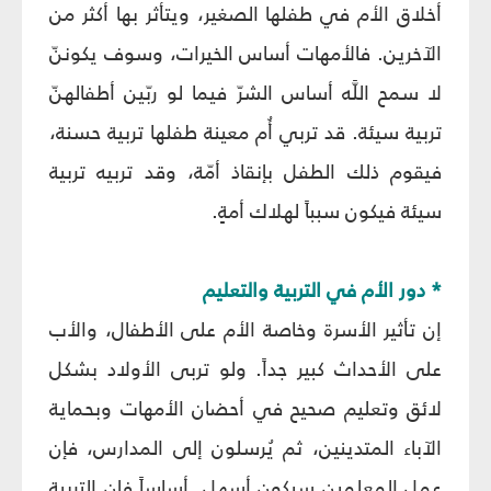
أخلاق الأم في طفلها الصغير، ويتأثر بها أكثر من
الآخرين. فالأمهات أساس الخيرات، وسوف يكوننّ
لا سمح اللَّه أساس الشرّ فيما لو ربّين أطفالهنّ
تربية سيئة. قد تربي أُم معينة طفلها تربية حسنة،
فيقوم ذلك الطفل بإنقاذ أمّة، وقد تربيه تربية
سيئة فيكون سبباً لهلاك أمةٍ.
* دور الأم في التربية والتعليم‏
إن تأثير الأسرة وخاصة الأم على الأطفال، والأب
على الأحداث كبير جداً. ولو تربى الأولاد بشكل
لائق وتعليم صحيح في أحضان الأمهات وبحماية
الآباء المتدينين، ثم يُرسلون إلى المدارس، فإن
عمل المعلمين سيكون أسهل. أساساً فإن التربية