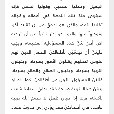
الجميل، وعملها الصحيح، وقولها الحسن فإنه
سيتربى منذ تلك اللحظة في أعماله وأقواله
تقليداً لأمه، والذي هو أعمق من أي تقليد آخر،
وتوجيهاً منها والذي هو أكثر تأثيراً من أي توجيه
آخر. أنتن لكنّ هذه المسؤولية العظيمة، ويجب
عليكنّ أن تهتمَّيْن بأطفالكنّ الصغار الذين لهم
نفوس تجعلهم يقبلون الأمور بسرعة، ويقبلون
التربية بسرعة، ويقبلون الصالح والطالح بسرعة،
فأنتنّ المسؤول الأول عن أطفالكنّ. كما أنه لو
ربيتنّ طفلاً تربية صالحة فقد يحقق سعادة شعب
بأكمله، فإنه إذا تربى طفل لا سمح اللَّه تربية
فاسدة في أحضانكنّ فقد يؤدي إلى حدوث فساد