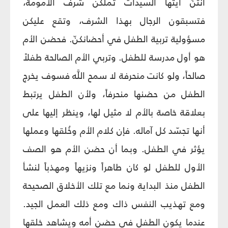
أنتنّ أيتها السيدات تملكن شرف الأمومة،
فتسبقون الرجال بهذا الشرف، وتقع عليكن
مسؤولية تربية الطفل في أحضانكنّ. فحضن الأم
هو أول مدرسة للطفل. وتربي الأم الصالحة طفلاً
صالحاً، ولو كانت منحرفة لا سمح اللَّه فسوف يخرج
الطفل من حضنها منحرفاً، ولأن الطفل يرتبط
بعلاقة خاصة بالأم لا مثيل لها، وينظر إليها على
أنها تجسّد كل آماله. فإن كلام الأم وخُلقها وعملها
يؤثر في الطفل. وبما أن حضن الأم هو الصف
الأول للطفل لو كان طاهراً ونزيهاً ومهذباً لنشأ
الطفل منذ البداية ونما مع تلك الأخلاق الصحيحة
ومع تهذيب النفس ذاك ومع ذلك العمل الجيد.
عندما يكون الطفل في حضن أمه ويشاهد خلقها