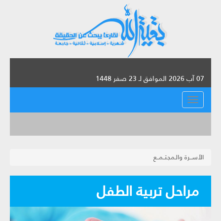
07 آب 2026 الموافق لـ 23 صفر 1448
القائمة
الأســرة والـمجتــمــع
مراحل تربية الطفل