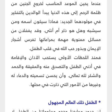
عندما يحين الموعد المناسب لخروج الجنين من
ظلمة الرحم إلى هذه الدنيا يبدأ الوالدين بالتفكير
في مولودهما الجديد: فماذا سيكون اسمه ومن
سيشبه وهل هو ذكر أم أنثى. وقد يغفلان عن
مسائل معنوية مهمة بمراعاتها تغرس أشجار
الإيمان وبذور حب الله في قلب الطفل.
فمنذ اللحظات الأولى يستحب الآذان والإقامة
في أذني الطفل والتصدق عنه والعقيقة والحمد
والشكر لله تعالى. وأن يحسن تسميته والدعاء له
وغيرها من الأمور التي ذكرت في محلها.
* الطفل ذلك العالم المجهول
إن حدود معارفنا وحجم معلوماتنا عن الطفل لا