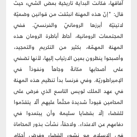
آفاقها، فكانت البداية تاريخية بعض الشيء حيث
قال: "إنّ هذه المهنة انبثقت من قوانين وضعيّة
لاتينيّة أبرزها الرومانيّ والفرنسيّ. ففي
المجتمعات الرومانية، أحاط أباطرة الرومان هذه
المهنة المهمّة، بكثير من التكريم والتمجيد،
وأصبحوا ينظرون بعين الارتياب إليها، لأنها تضفي
على أصحابها مكانةً وجاهاً ونفوذاً في
الإمبراطوريّة. وفي فرنسا بدأ تنظيم هذه المهنة
في عهد الملك لويس التاسع الذي فرض على
المحامين قيوداً شديدة محتِّماً عليهم ألّا يتقدّموا
للقضاء إلّا بقضايا سليمة وأن يبتعدوا في
دفاعهم عن الاعتداء. ولاحقاً، نشأت بذور المحاماة
في الإسلام مع نشوء القضاء وفرض أحكام