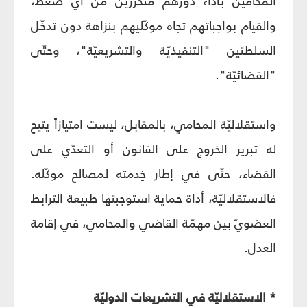
المحامين بأداء دورهم متحرّرين من أيّ ضغط،
والقيام بواجباتهم تجاه موكّليهم بنزاهة دون تدخّل
السلطتين "التنفيذيّة والتشريعيّة"، وحتّى
"القضائيّة".
واستقلاليّة المحامي، بالمقابل، ليست امتيازاً يتيح
له تبرير الخروج على القانون أو التعدّي على
القضاء، حتّى في إطار خِدمته لمصالح موكّله.
فالاستقلاليّة، أداة حماية استوجبتها طبيعة الترابط
العضويّ بين مهمّة القاضي والمحامي، في إقامة
العدل.
* الاستقلاليّة في التشريعات الدوليّة