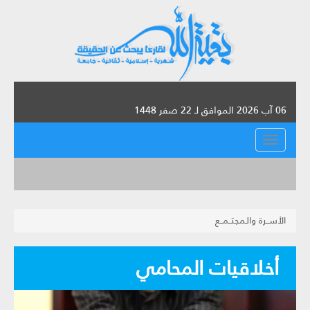
06 آب 2026 الموافق لـ 22 صفر 1448
القائمة
الأســرة والـمجتــمــع
أخلاقيات المحامي