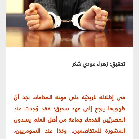
تحقيق: زهراء عودي شكر
في إطلالة تاريخيّة على مهنة المحاماة، نجد أنّ
ظهورها يرجع إلى عهد سحيق؛ فقد وُجدت عند
المصريّين القدماء جماعة من أهل العلم يسدون
المشورة للمتخاصمين. وكذا عند السومريين،