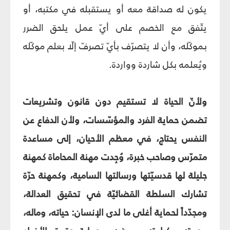
يكون له صداقة معه أو يستقبله في مكتبه، أو
يتّفق مع الخصم على أيّ عمل يلحق الضرر
بموكّله، وأن لا يتصرّف بأيّ تصرفّ إلّا بعلم موكّله
ويُعلمه بكل شاردة وواردة.
ولأنّ الحياة لا تستقيم دون قانون وتشريعات
تضمن حماية الفرد والمؤسّسات، ولأن الدفاع عن
النفس يحتاج، في معظم الأحيان، إلى مساعدة
متمرّس وصاحب خبرة، وُجِدت مهنة المحاماة كمهنة
جليلة لها قدسيّتها ورسالتها السامية، وكمهنة حرّة
تشارك السلطة القضائيّة في تحقيق العدالة،
ومجدّداً لحماية أغلى ما لدى الإنسان: حياته، وماله،