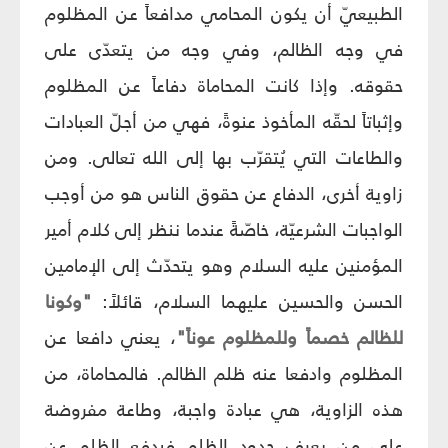
الطبيعيّ أن يكون المحامي مدافعاً عن المظلوم
في وجه الظالم، وفي وجه من يتعدّى على
حقوقه. وإذا كانت المحاماة دفاعاً عن المظلوم
وإثباتاً لحقّه المأخوذ عنوةً، فهي من أجلّ العبادات
والطاعات التي يُتقرّب بها إلى الله تعالى. ومن
زاوية أخرى، الدفاع عن حقوق الناس هو من أوجب
الواجبات الشرعيّة، خاصّةً عندما ننظر إلى كلام أمير
المؤمنين عليه السلام وهو يتحدّث إلى الإمامين
الحسن والحسين عليهما السلام، قائلاً:
"وكونا
للظالم خصماً وللمظلوم عوناً"
، يعني دافعا عن
المظلوم وادفعا عنه ظلم الظالم. فالمحاماة، من
هذه الزاوية، هي عبادة واجبة، وطاعة مفروضة
على من يعرف حدود الظلم فيدفع الظلم عن