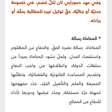
وفي عهد حمورابي كان لكلّ خصم، في خصومة
مدنيّة أو جنائيّة، حقّ توكيل غيره للمطالبة بحقّه أو
براءته.
* المحاماة رسالة
المحاماة، رسالة نصرة الحقّ، والدفاع عن المظلوم
واستقصاء العدل. ولعلّ نشوء المحاماة بعيداً عن
سلطات الدولة، وانطلاقها من واجب الدفاع
وتقديم المساعدة القانونيّة والقضائيّة، وتطلّبها
المعرفة والعلم والتأهيل الجيّد، حدّد مفهومها
كمهنة حرّة مستقلة، وحدّد غرضها ودورها كأداة
للدفاع عن المحتاج.