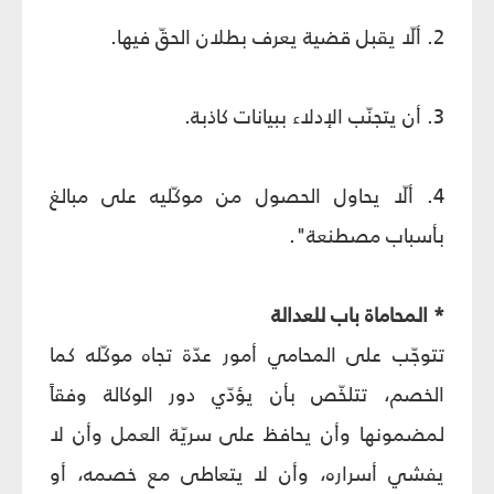
2. ألّا يقبل قضية يعرف بطلان الحقّ فيها.
3. أن يتجنّب الإدلاء ببيانات كاذبة.
4. ألّا يحاول الحصول من موكّليه على مبالغ
بأسباب مصطنعة".
* المحاماة باب للعدالة
تتوجّب على المحامي أمور عدّة تجاه موكّله كما
الخصم، تتلخّص بأن يؤدّي دور الوكالة وفقاً
لمضمونها وأن يحافظ على سريّة العمل وأن لا
يفشي أسراره، وأن لا يتعاطى مع خصمه، أو