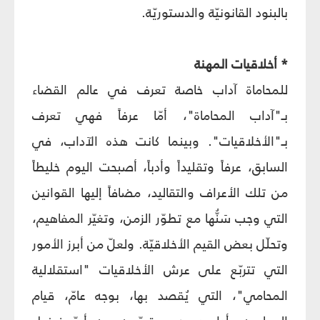
بالبنود القانونيّة والدستوريّة.
* أخلاقيات المهنة
للمحاماة آداب خاصة تعرف في عالم القضاء
بـ"آداب المحاماة"، أمّا عرفاً فهي تعرف
بـ"الأخلاقيات". وبينما كانت هذه الآداب، في
السابق، عرفاً وتقليداً وأدباً، أصبحت اليوم خليطاً
من تلك الأعراف والتقاليد، مضافاً إليها القوانين
التي وجب سَنُّها مع تطوّر الزمن، وتغيّر المفاهيم،
وتحلّل بعض القيم الأخلاقيّة. ولعلّ من أبرز الأمور
التي تتربّع على عرش الأخلاقيات "استقلالية
المحامي"، التي يُقصد بها، بوجه عامّ، قيام