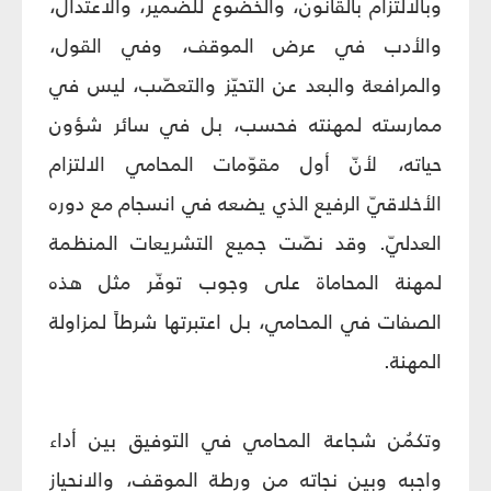
وبالالتزام بالقانون، والخضوع للضمير، والاعتدال،
والأدب في عرض الموقف، وفي القول،
والمرافعة والبعد عن التحيّز والتعصّب، ليس في
ممارسته لمهنته فحسب، بل في سائر شؤون
حياته، لأنّ أول مقوّمات المحامي الالتزام
الأخلاقيّ الرفيع الذي يضعه في انسجام مع دوره
العدليّ. وقد نصّت جميع التشريعات المنظمة
لمهنة المحاماة على وجوب توفّر مثل هذه
الصفات في المحامي، بل اعتبرتها شرطاً لمزاولة
المهنة.
وتكمُن شجاعة المحامي في التوفيق بين أداء
واجبه وبين نجاته من ورطة الموقف، والانحياز