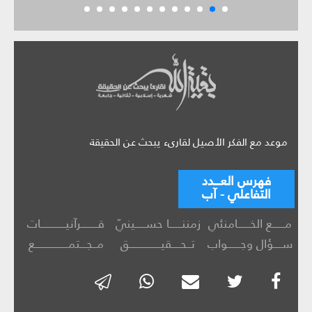
موعد مع الفكر الأصيل لقارىء يبحث عن الحقيقة
فهرس العـــدد
التفاعلي - آب
مــــــع الخــــــامنئي
زمننــــــا حســـــينيّ
قــــــــرآنيــــــــــــات
ســــؤال وجــــــواب
تــحــــقيـــــــــــــــق
مــجـــتمــــــــــــــــع