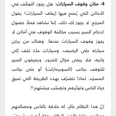
4- مكان وقوف السيارات:
هل يجوز التوقّف في
الأماكن التي يُمنع فيها إيقاف السيارات؟ يقول
المرجع: لا يجوز لك ذلك. إننا نشاهد فعلاً حصول
ازدحام السير بسبب مخالفة الوقوف في أماكن لا
يجوز وقوف السيارات عندها. وهناك من يركن
سيارته على الرصيف، وسيارات عدّة تقف إلى
جانبه، فلا يبقى مجال للمرور. ويعيقون السير
للتوقف بجانب (السوبرماركت) أو حتى بجانب
المسجد. لماذا نتصرّف بهذه الطريقة التي تعيق
حياة الناس وتوتّرهم وتصعّب عيشتهم؟!
إنّ هذا النظام عامّ، له علاقة بالناس ومصالحهم
وحياتهم. فإذا خالفت النظام بحجّة أنه غير شرعيّ،