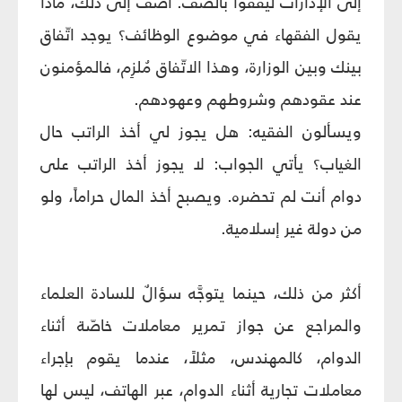
إلى الإدارات ليقفوا بالصف. أضف إلى ذلك، ماذا
يقول الفقهاء في موضوع الوظائف؟ يوجد اتّفاق
بينك وبين الوزارة، وهذا الاتّفاق مُلزِم، فالمؤمنون
عند عقودهم وشروطهم وعهودهم.
ويسألون الفقيه: هل يجوز لي أخذ الراتب حال
الغياب؟ يأتي الجواب: لا يجوز أخذ الراتب على
دوام أنت لم تحضره. ويصبح أخذ المال حراماً، ولو
من دولة غير إسلامية.
أكثر من ذلك، حينما يتوجَّه سؤالٌ للسادة العلماء
والمراجع عن جواز تمرير معاملات خاصّة أثناء
الدوام، كالمهندس، مثلاً، عندما يقوم بإجراء
معاملات تجارية أثناء الدوام، عبر الهاتف، ليس لها