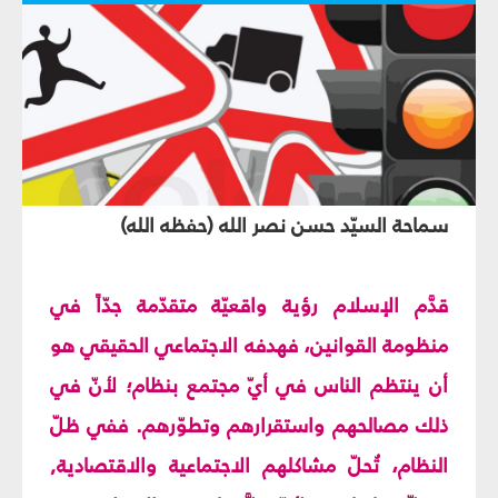
سماحة السيّد حسن نصر الله (حفظه الله)
قدَّم الإسلام رؤية واقعيّة متقدّمة جدّاً في
منظومة القوانين، فهدفه الاجتماعي الحقيقي هو
أن ينتظم الناس في أيّ مجتمع بنظام؛ لأنّ في
ذلك مصالحهم واستقرارهم وتطوّرهم. ففي ظلّ
النظام، تُحلّ مشاكلهم الاجتماعية والاقتصادية,