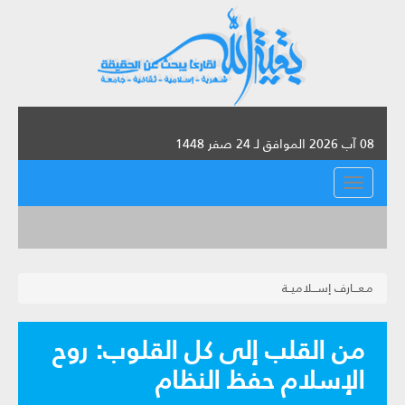
08 آب 2026 الموافق لـ 24 صفر 1448
القائمة
مـعـــارف إســـلاميــة
من القلب إلى كل القلوب: روح
الإسلام حفظ النظام