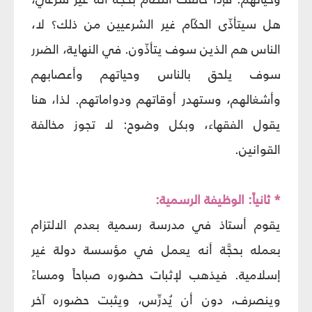
هل سيتأذّى الحكّام غير الشرعيين من ذلك؟ لا،
الناس هم الذين سوف يتأذّون. في النهاية، الضرر
سوف يلحق بالناس وحياتهم وأعصابهم
وأشغالهم، وستهدر أوقاتهم ودواماتهم. لذا، هنا
يقول الفقهاء، وبكل وضوح: لا تجوز مخالفة
القوانين.
* ثانياً: الوظيفة الرسمية:
يقوم أستاذ في مدرسة رسمية بعدم الالتزام
بعمله بحجَّة أنه يعمل في مؤسسة دولة غير
إسلامية. فيذهب لإثبات حضوره صباحاً ومساءً
وينصرف، دون أن يُدرِّس، ويثبت حضوره آخر