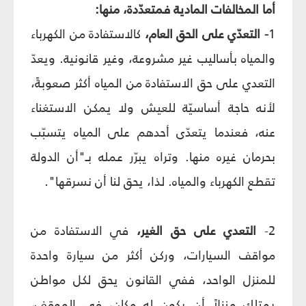
أما المخالفات المادية فمتعدّدة، منها:
1
- التعدّي على الحق العام،
كالاستفادة من الكهرباء
والمياه بأساليب غير مشروعة، وغير قانونية. ويعدّ
التعدي على حق الاستفادة من المياه أكثر صعوبةً،
لأنه حاجة أساسيّة للعيش ولا يمكن الاستغناء
عنه، فعندما يتعدّى أحدهم على المياه يتسبّب
بحرمان غيره منها. وتراه يبرّر عمله بـ"أن الدولة
تقطع الكهرباء والمياه. لذا، يحق لنا أن نسرقها".
2-
التعدي على حق الغير،
في الاستفادة من
مواقف السيارات، وركن أكثر من سيارة واحدة
للمنزل الواحد، ففي القانون يحق لكل مواطن
يمتلك منزلاً أن يكون له مكان، في الموقف،