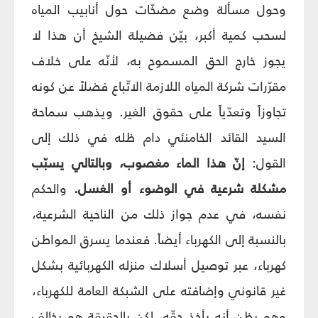
وحول مسألة وضع مضخّات حول أنابيب المياه
لسحب كمية أكبر، بيّن فضيلة الشيخ أن هذا لا
يجوز خارج الحق المسموح به، لأنّه على خلاف
مقرّرات شركة المياه اللازمة الاتّباع فضلاً عن كونه
تجاوزاً وتعدّياً على حقوق الغير. ويذهب سماحة
السيد القائد الخامنئي دام ظله في ذلك إلى
القول:
إنّ هذا الماء مغصوب، وبالتالي يسبّب
مشكلة شرعية في الوضوء أو الغسل.
والحكم
نفسه، في عدم جواز ذلك من الناحية الشرعية،
بالنسبة إلى الكهرباء أيضاً. فعندما يسرق المواطن
كهرباء، عبر توصيل أسلاك منزله الكهربائية بشكل
غير قانوني وإضافته على الشبكة العامة للكهرباء،
وهو يظن أنه يأخذ حقّه، لكن بالحقيقة هو يخالف