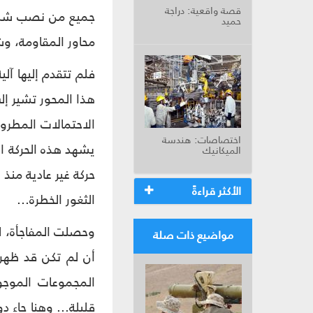
قصة واقعية: دراجة
جميع من نصب شبكة
حميد
محاور المقاومة، و
فلم تتقدم إليها آل
هذا المحور تشير إل
الاحتمالات المطروح
اختصاصات: هندسة
يشهد هذه الحركة ال
الميكانيك
حركة غير عادية منذ
الأكثر قراءةً
الثغور الخطرة...
وحصلت المفاجأة، ل
مواضيع ذات صلة
أن لم تكن قد ظهرت
المجموعات الموجو
قليلة... وهنا جاء د