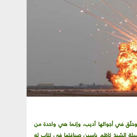
حلّق في أجوائها أديب، وإنما هي واحدة من
لة الشيخ كاظم ياسين صياغتها في كتاب له