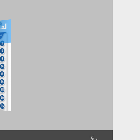
العـ
العـــدد التفاعلي -
آب