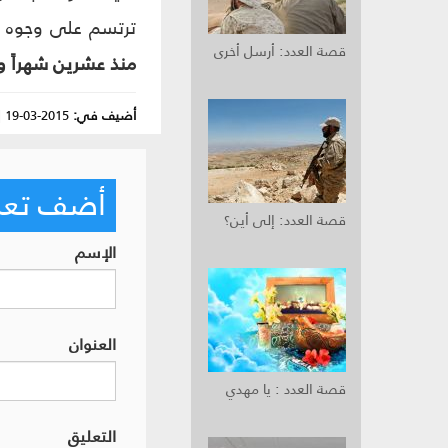
ترتسم على وجوه ال
قصة العدد: أرسل أخرى
منذ عشرين شهراً وا
أضيف في:
2015-03-19
|
أضف تعليق
قصة العدد: إلى أين؟
الإسم
العنوان
قصة العدد : يا مهدي
التعليق