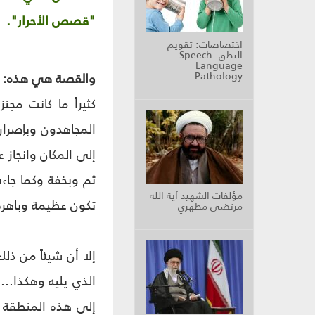
"قصص الأحرار".
اختصاصات: تقويم
النطق Speech-
Language
Pathology
والقصة هي هذه:
كثيراً ما كانت مج
المجاهدون وبإصرار
إلى المكان وانجاز 
ثم وبخفة وكما جاءت
مؤلفات الشهيد آية الله
تكون عظيمة وباهرة
مرتضى مطهري
إلا أن شيئاً من ذلك
الذي يليه وهكذا...
إلى هذه المنطقة م