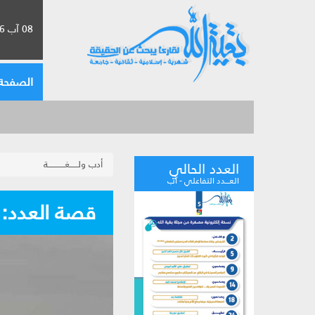
08 آب 2026 الموافق لـ 24 صفر 1448
الصفحة 
أدب ولــــــغــــــــــــة
العدد الحالي
العـــدد التفاعلي - آب
قصة العدد: 