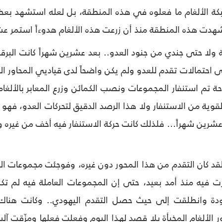
 الألغام ما فعلوه في هذه المنطقة، بل لعله استشهد بعض
شهدت هذه المنطقة منذ أن زرعت هذه الألغام هدوءاً استمر عش
ية ولا حتى جندي من جنود العدو.. بعد عشرين شهراً كانت البر
ى احتمالات تقدم للعدو ولم يكن واضحاً لدى قياديي المحاور ال
ة تم استنفار المجموعات ونصب الكمائن وزرع المعابر بالألغام
قوية من الاستنفار ولا هذا الرصد الدقيق لتحركات العدو، فهو 
 عشرين شهراً... فلذلك كانت حركة الاستنفار فيه أخف من غيره
قد كان التقدم من هذا المحور دون غيره، وفوجئت مجموعات ال
 فيه منذ أمد بعيد، حتى إن المجموعات العاملة فيه لم تكن
دة وانطلقت إلى حيث حصل التقدم اليهودي.. وكانت هناك 
ور الألغام المخبأة بلا قصد لهذا اليوم وفعلت فعلها ومزّقت آلي