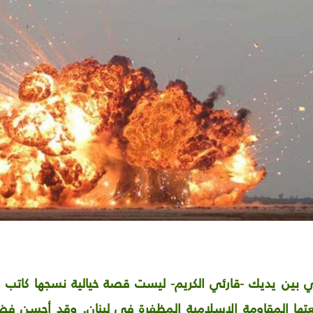
 بين يديك -قارئي الكريم- ليست قصة خيالية نسجها كاتب و
ا المقاومة الإسلامية المظفرة في لبنان. وقد أحسن فضي