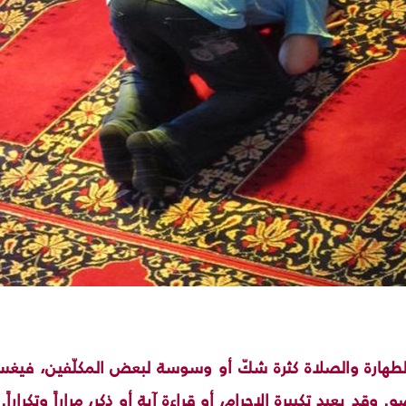
طهارة والصلاة كثرة شكّ أو وسوسة لبعض المكلّفين، فيغسل -
 وقد يعيد تكبيرة الإحرام، أو قراءة آية أو ذكر، مراراً وتكرارا