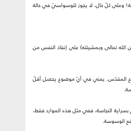
جسة؟ وعلى كلّ حال، لا يجوز للوسواسيّ في حالة
من الله تعالى وبمشيئته) على إنقاذ النفس من
شرع المقدّس. يعني في أيّ موضوع يحصل أقلّ
سة.
جزم بسراية النجاسة، ففي مثل هذه الموارد فقط،
تفع الوسوسة.