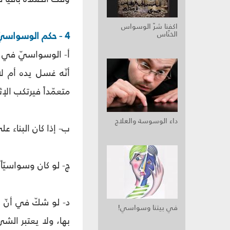
اكفنا شرّ الوسواس
الخنّاس
4 - حكم الوسواسيّ:
أ- الوسواسيّ في ا
أنّه غسل يده أم ل
متعمّداً فيرتكب الإث
داء الوسوسة والعلاج
ب- إذا كان البناء 
ج- لو كان وسواسيّ
د- لو شكّ في أنّ 
في بيتنا وسواسي!
بها، ولا يعتبر الشي