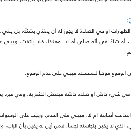
لطهارات أو في الصلاة لا يجوز له أن يعتني بشكّه، بل يبني 
ا، أو شكّ في أنّه صلّى أم لا، وهكذا، فلا يلتفت، ويبني ع
م.
على الوقوع موجباً للمفسدة فيبني على عدم الوقوع.
اً في شيء خاصّ أو صلاة خاصّة فيختصّ الحكم به، وفي غيره ي
النجاسة أصابته أم لا، فيبني على العدم، ويجب على الوسواس
ء الذي لا يقين بنجاسته نجساً، فمن أين له يقين بأنّ الباب، وال