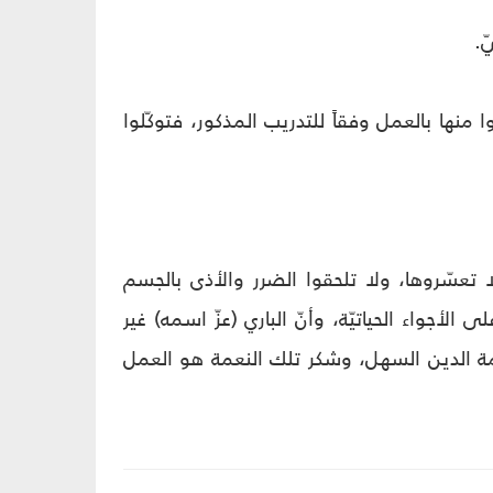
ّ.
 منها بالعمل وفقاً للتدريب المذكور، فتوكّلوا
تعسّروها، ولا تلحقوا الضرر والأذى بالجسم
أجواء الحياتيّة، وأنّ الباري (عزّ اسمه) غير
ة الدين السهل، وشكر تلك النعمة هو العمل