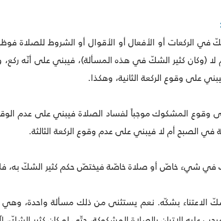
شكّ في الركعات أو الأفعال أو الأقوال أو الشروط للصلاة فوظي
لا (وكان كثير الشكّ في هذه المسألة)، فيبني على أنّه ركع، وإذ
يبني على وقوع الركعة الثانية، وهكذا.
على وقوع المشكوك موجباً لفساد الصلاة فيبني على عدم الوقوع 
لثة في الصبح أم لا فيبني على عدم وقوع الركعة الثالثة.
لشك في شيء خاصّ أو صلاة خاصّة فيختصّ حكم كثير الشكّ به، 
لشكّ الاعتناء بشكّه. نعم يستثنى من ذلك مسألة واحدة، وهي 
يجب عليه الإتيان بالصلاة المشكوكة، حتّى لو كان كثير الشكّ، إل