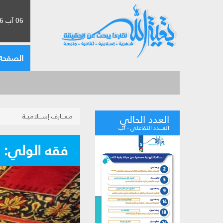
06 آب 2026 الموافق لـ 22 صفر 1448
الصفحة 
مـعـــارف إســـلاميــة
العدد الحالي
العـــدد التفاعلي - آب
فقه الولي: أ