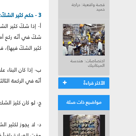
قصة واقعية: دراجة
حميد
3 - حكم كثير الشكّ:
أ- إذا شكّ كثير ال
شكّ في أنّه ركع أم 
كثير الشكّ فيها)، ف
اختصاصات: هندسة
الميكانيك
ب- إذا كان البناء 
أنّه في الركعة الثا
الأكثر قراءةً
ج- لو كان كثيرَ ا
مواضيع ذات صلة
د- لا يجوز لكثير ا
وقت الصلاة باقياً ف