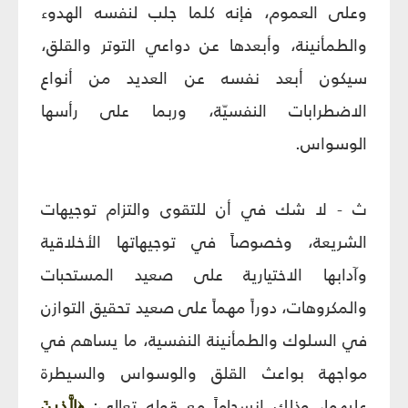
وعلى العموم، فإنه كلما جلب لنفسه الهدوء
والطمأنينة، وأبعدها عن دواعي التوتر والقلق،
سيكون أبعد نفسه عن العديد من أنواع
الاضطرابات النفسيّة، وربما على رأسها
الوسواس.
ث - لا شك في أن للتقوى والتزام توجيهات
الشريعة، وخصوصاً في توجيهاتها الأخلاقية
وآدابها الاختيارية على صعيد المستحبات
والمكروهات، دوراً مهماً على صعيد تحقيق التوازن
في السلوك والطمأنينة النفسية، ما يساهم في
مواجهة بواعث القلق والوسواس والسيطرة
عليهما، وذلك انسجاماً مع قوله تعالى:
الَّذِينَ
﴿