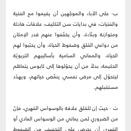
ب- على الآباء والموجّهين أن يقيموا مع الفتية
والفتيات، في بدايات سن التكليف، علاقات هادئة
ومتوازنة وبنّاءة، وأن يخفّفوا عنهم قدر الإمكان
من دواعي القلق وضغوط الحياة، وأن يحبّبوا لهم
الحياة، والمعاني السامية بأساليبهم التربويّة
الحكيمة، بدلاً من أن يحوّلوها إلى كابوس يتعاظم
ليتحوّل إلى مرض نفسي ينغّص حياتهم، ويهدّد
مستقبلهم.
ت - حيث إن للقلق علاقة بالوسواس القهري، فإنّ
من الضروري لمن يعاني من الوسواس العادي أو
القهري أن يحرص على التخفيف من الضغوط