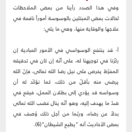
وفي هذا الصدد رأينا من بعض الملاحظات
لحالات بعض المبتلين بالوسوسة أموراً نافعة في
علاجها والوقاية منها، وهي ما يلي:
أ- قد ينتفع الوسواسي في الأمور العبادية إن
ركّزنا في توجيهنا له، على أنّه إن كان في تدقيقه
المفرّط يحرص على نيل رضا الله تعالى، فإنّ الله
يرضى منه بأقلّ من ذلك، كما نؤكّد له أن
وسواسه قد يؤدي إلى بطلان العمل، فيقع في
ضدّ ما يهدف إليه، وهو أنّه ينال غضب الله تعالى
بدلاً عن رضاه، وربّما من أجل ذلك وُصف في
بعض الأحاديث أنه "يطيع الشيطان"(6).