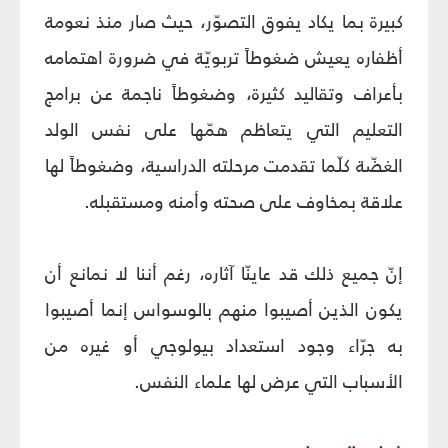
كبيرة بما يكاد يفوق التصوّر، حيث صار منذ نعومة
أظفاره يعيش ضغوطاً تربويّة في ضرورة اهتمامه
بأعراف وتقاليد كثيرة، وضغوطاً ناجمة عن برامج
التعليم التي يتعاظم همّها على نفس الولد
الغضّة كلّما تقدمت مرحلته الدراسية، وضغوطاً لها
علاقة بمخاوف على صحته وأمنه ومستقبله.
إنّ جميع ذلك قد عاينّا آثاره، رغم أننا لا نمانع أن
يكون الذين أصيبوا منهم بالوسواس إنما أصيبوا
به جرّاء وجود استعداد بيولوجي أو غيره من
الأسباب التي عرض لها علماء النفس.