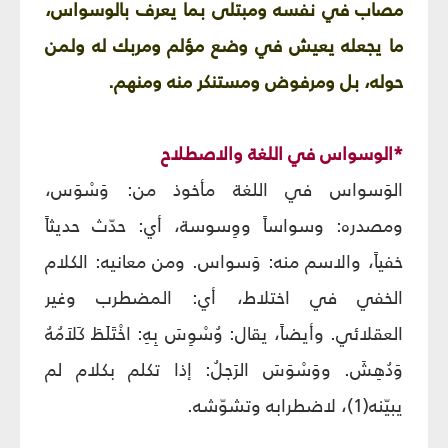
مصاب في نفسه ومبتلى بما يعرف بالوسواس،
ما يجعله يعيش في وضع مؤلم ومربك له ولمن
حوله، بل ومرفوض ومستنكر منه ومنهم.
*الوسواس في اللغة والاصطلاح
الوَسواس في اللغة مأخوذ من: وَسْوَس،
ومصدره: وسواساً ووِسوسة، أي: حدّث حديثاً
خفياً، والاسم منه: وَسواس. ومن معانيه: الكلام
الخفي في اختلاط، أي: المضطرب وغير
العقلائي. وأيضاً، يقال: وُسْوِسَ بِهِ: اخْتَلَطَ كَلاَمُهُ
وَدُهِشَ. ووَسْوَسَ الرَجلُ: إذا تكلم بكلام لم
يبيّنه(1)، لاضطرابه وتشوّشه.