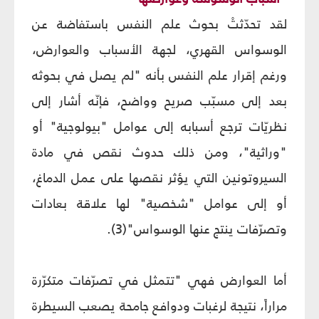
لقد تحدّثتْ بحوث علم النفس باستفاضة عن
الوسواس القهري، لجهة الأسباب والعوارض،
ورغم إقرار علم النفس بأنه "لم يصل في بحوثه
بعد إلى مسبّب صريح وواضح، فإنّه أشار إلى
نظريّات ترجع أسبابه إلى عوامل "بيولوجية" أو
"وراثية"، ومن ذلك حدوث نقص في مادة
السيروتونين التي يؤثر نقصها على عمل الدماغ،
أو إلى عوامل "شخصية" لها علاقة بعادات
وتصرّفات ينتج عنها الوسواس"(3).
أما العوارض فهي "تتمثل في تصرّفات متكرّرة
مراراً، نتيجة لرغبات ودوافع جامحة يصعب السيطرة