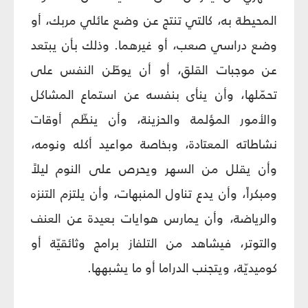
المحيطة به، كالتي تنتج عن وضع عائلي مربك، أو
وضع دراسي صعب، أو غيرهما. وذلك بأن يبتعد
عن موجبات القلق، أو أن يوطّن النفس على
تحمّلها، وأن ينأى بنفسه عن استماع المشاكل
والأمور المؤلمة والحزينة، وأن ينظّم أوقات
نشاطاته المعتادة، وبخاصة مواعيد أكله ونومه،
وأن يقلل من السهر ويحرص على النوم ليلاً
ومبكراً، وأن يدع تناول المنبهات، وأن يلتزم التنزه
والرياضة، وأن يمارس هوايات بعيدة عن العنف
والتوتر، فيشاهد من التلفاز برامج وثائقيّة أو
كوميديّة، ويتجنب الدراما أو ما يشبهها.