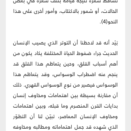
تساقط شعره نتيجة قيامه بنتف شعره في بعض
الحالات، أو شعور بالاكتئاب، وأمور أخرى على هذا
النحو(4).
بَيْد أنه قد لاحظنا أن التوتر الذي يصيب الإنسان
الحديث جراء ضغوط الحياة المختلفة يكاد يكون من
أهم أسباب القلق، وحين يتعاظم هذا القلق قد
ينجم عنه اضطراب الوسواس، وقد يتعاظم هذا
الوسواس فيصير من نوع الوسواس القهري. ذلك
أن مقارنة بسيطة بين اهتمامات ومخاوف إنسان
بدايات القرن المنصرم وما قبله، وبين اهتمامات
ومخاوف الإنسان المعاصر، تبيّن لنا أن التطوّر
الذي شهده قد جعل اهتماماته ومطالبه ومخاوفه