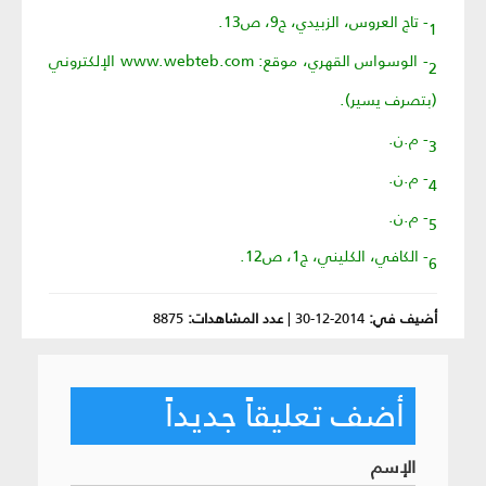
1- تاج العروس، الزبيدي، ج9، ص13.
2- الوسواس القهري، موقع: www.webteb.com الإلكتروني
(بتصرف يسير).
3- م.ن.
4- م.ن.
5- م.ن.
6- الكافي، الكليني، ج1، ص12.
أضيف في:
2014-12-30
|
عدد المشاهدات:
8875
أضف تعليقاً جديداً
الإسم