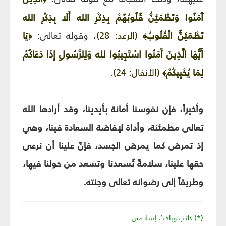
آَمَنُوا وَتَطْمَئِنُّ قُلُوبُهُمْ بِذِكْرِ الله أَلَا بِذِكْرِ الله
تَطْمَئِنُّ الْقُلُوبُ
(الرعد: 28)،
وقوله تعالى:
يَا
﴿
﴾
أَيُّهَا الَّذِينَ آَمَنُوا اسْتَجِيبُوا لله وَلِلرَّسُولِ إِذَا دَعَاكُمْ
لِمَا يُحْيِيكُمْ
(الأنفال: 24).
﴾
وأخيراً، فإن نفوسنا أمانة بأيدينا، وقد أرادها الله
تعالى مطمئنة، وأداة لإفاضة السعادة فينا، وهي
إذ تمرض كما يمرض الجسد، فإنّ علينا أن نرعى
حقها علينا، سلامةً تُسعدنا وتسعد من حولنا فيها،
وطريقاً إلى رضوانه تعالى وجنته.
(*) كاتب وباحث إسلامي.