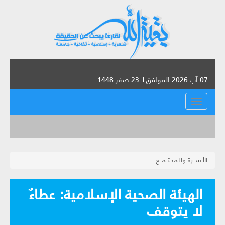
07 آب 2026 الموافق لـ 23 صفر 1448
القائمة
الأســرة والـمجتــمــع
الهيئة الصحية الإسلامية: عطاءٌ
لا يتوقف