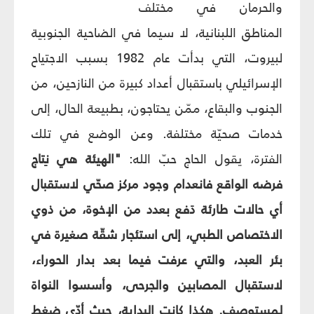
والحرمان في مختلف
المناطق اللبنانية، لا سيما في الضاحية الجنوبية
لبيروت، التي بدأت عام 1982 بسبب الاجتياح
الإسرائيلي باستقبال أعداد كبيرة من النازحين، من
الجنوب والبقاع، ممّن يحتاجون، بطبيعة الحال، إلى
خدمات صحيّة مختلفة. وعن الوضع في تلك
الفترة، يقول الحاج حبّ الله:
"الهيئة هي نِتاج
فرضه الواقع فانعدام وجود مركز صحّي لاستقبال
أي حالات طارئة دَفع بعدد من الإخوة، من ذوي
الاختصاص الطبي، إلى استئجار شقّة صغيرة في
بئر العبد، والتي عرفت فيما بعد بدار الحوراء،
لاستقبال المصابين والجرحى، وأسسوا النواة
لمستوصف. هكذا كانت البداية، حيث أدّى ضغط