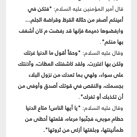
قال أمير المؤمنين عليه السلام:
"فتكن في
أعينكم أصغر من حثالة القرظ وقراضة الجلم...
وارفضوها ذميمة فإنها قد رفضت م كان أشغف
بها منكم"
.
وقال عليه السلام:
"وحقاً أقول ما الدنيا غرتك
ولكن بها اغتررت. ولقد كاشفتك العظات، وآذنتك
على سواء، ولهي بما تعدك من نزول البلاء
بجسمك، والنقص في قوتك أصدق وأوفى من
أن تكذبك أو تغرك"
.
وقال عليه السلام:
"يا أيها الناس! متاع الدنيا
حطام موبى‏ء فجنّبوا مرعاه، قلعتها أحظى من
طمأنينتها، وبلغتها أزكى من ثروتها".