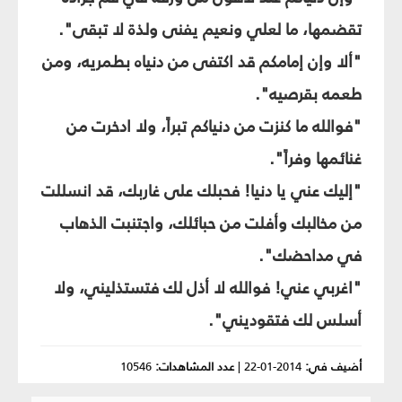
تقضمها، ما لعلي ونعيم يفنى ولذة لا تبقى".
"ألا وإن إمامكم قد اكتفى من دنياه بطمريه، ومن
طعمه بقرصيه".
"فوالله ما كنزت من دنياكم تبراً، ولا ادخرت من
غنائمها وفراً".
"إليك عني يا دنيا! فحبلك على غاربك، قد انسللت
من مخالبك وأفلت من حبائلك، واجتنبت الذهاب
في مداحضك".
"اغربي عني! فوالله لا أذل لك فتستذليني، ولا
أسلس لك فتقوديني".
أضيف في:
2014-01-22
|
عدد المشاهدات:
10546