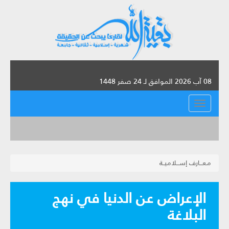
08 آب 2026 الموافق لـ 24 صفر 1448
القائمة
مـعـــارف إســـلاميــة
الإعراض عن الدنيا في نهج
البلاغة