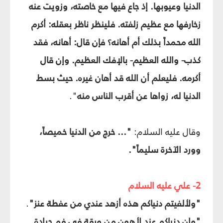
الدنيا وعيوبها. إذ جاع فيها مع خاصته، وزويت عنه
زخارفها مع عظيم زلفته. فلينظر ناظر بعقله: أكرم
الله محمداً بذلك أم أهانه؟ فإن قال: أهانه، فقد
كذب- والله العظيم- بالإفك العظيم. وإن قال
أكرمه. فليعلم أن الله قد أهان غيره. حيث بسط
الدنيا له، زواها عن أقرب الناس منه
".
وقال عليه السلام:
"... خرج من الدنيا خميصاً،
وورد الآخرة سليماً".
2- علي عليه السلام
"ولألفيتم دنياكم هذه أزهد عندي من عفطة عنز"
.
"وإن دنياكم عند لأهون من ورقة في فم جرادة