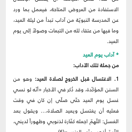
الاستفادة من العروض المتاحة، فيعمل بما ورد
عن المدرسة النبويّة من آداب تبدأ من ليلة العيد،
وما فيها من عتقاء لله من التبعات وصولاً إلى يوم
العيد.
* آداب يوم العيد
من جملة تلك الآداب:
1. الاغتسال قبل الخروج لصلاة العيد:
وهو من
السنن المؤكّدة، وقد ذُكر في الأخبار «أنّه لو نسي
غسل يوم العيد حتّى صلّى إن كان في وقت
فعليه أن يغتسل ويعيد الصلاة،... ويقول بعد
الغسل: اللّهمّ اجعله كفّارة لذنوبي وطهوراً لديني،
اللّهمّ أذهب عنّي الدنس»(6).