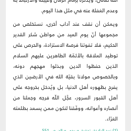
وعدم الغفلة عنه في مثل هذا اليوم.
ويمكن أن نقف عند آداب أخرى، نستخلص من
مجموعها أنّ يوم العيد من مواطن شكر القدير
الحكيم، فلا تفوتنا فرصة الاستزادة، والحرص على
توطيد العلاقة بالأئمّة الطاهرين عليهم السلام
الذين حفظوا الدين وبذلوا مهجهم دونه،
وبالخصوص مولانا بقيّة الله في الأرضين الذي
يفرح بظهوره أهل الدنيا، بل ويُدخل بخروجه على
أهل القبور السرور، عجَّل اللّه فرجه وجعلنا من
أنصاره وأعوانه، ووفّقنا لنكون ممن يسعد بطلعته
الغرّاء.
(1) نهج البلاغة، تحقيق صبحي صالح، ص 551.