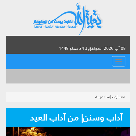
08 آب 2026 الموافق لـ 24 صفر 1448
القائمة
معــــارف إسلاميــــة
آداب وسنن| من آداب العيد