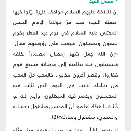
* معنى العيد
إنّ للأئمّة عليهم السلام مواقف كثيرة بيّنوا فيها
أهميّة العيد؛ فقد مرّ مولانا الإمام الحسن
المجتبى عليه السلام في يوم عيد الفطر بقوم
يلعبون ويضحكون، فوقف على رؤوسهم فقال:
«إنّ الله جعل شهر رمضان مضماراً لخلقه
فيستبقون فيه بطاعته إلى مرضاته فسبق قوم
ففازوا، وقصر آخرون فخابوا. فالعجب كلّ العجب
من ضاحك لاعب في اليوم الذي يُثاب فيه
المحسنون ويخسر فيه المبطلون، وأيم الله لو
كُشف الغطاء لعلموا أنّ المحسن مشغول بإحسانه
والمسيء مشغول بإساءته»(2).
لا ينبغي لنا أن نغفل عن هذه الحقيقة، وما يمثّله