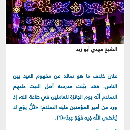
الشيخ مهدي أبو زيد
على خلاف ما هو سائد عن مفهوم العيد بين
الناس، فقد بيَّنت مدرسة أهل البيت عليهم
السلام أنّه يوم الجائزة للعاملين في طاعة الله، إذ
ورد عن أمير المؤمنين عليه السلام: «كُلُّ يَوْمٍ لَا
يُعْصَى اللَّه فِيه فَهُوَ عِيدٌ»(1).