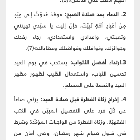
2. الدعاء بعد صلاة الصبح:
«وَقَدْ غَدَوْتُ إِلى عِيْدٍ
مِنْ أَعْيادِ اُمَّةِ نَبِيِّكَ، فإنّ إليك يا سيّدي تهيئتي
وتعبئتي، وإعدادي واستعدادي، رجاء رفدك
وجوائزك، ونوافلك وفواضلك وعطاياك»(7).
3.ارتداء أفضل الأثواب:
يستحب في يوم العيد
تحسين الثياب، واستعمال الطّيب لظهور مظهر
العيد والنعمة على المسلم.
4. إخراج زكاة الفطرة قبل صلاة العيد:
يزكي صاعاً
عن كُلّ فرد على التفصيل المبيّن في الكتب
الفقهيّة. وزكاة الفطرة مِن الواجبات المؤكّدة وشرط
في قَبول صيام شهر رمضان، وهي أمان من