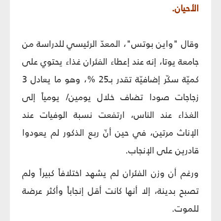
الأحيان.
وقال "واين بوتس"، المعدّ الرئيسي للدراسة من
جامعة يوتا، إنه عند إعطاء الفئران غذاء يحتوي على
كميّة سكّر إضافيّة تقدر بـ25 %، وهو ما يعادل 3
زجاجات صودا تضاف خلال يومين/ يومياً إلى
الغذاء عند الناس، ارتفعت نسبة الوفيات عند
الإناث مرتين، في حين أنّ ربع الذكور لم يعودوا
قادرين على الإنجاب.
ورغم أن وزن الفئران لم يشهد اختلافاً كبيراً ولم
تصبح بدينة، إلا أنها كانت أقل إنجاباً وأكثر عرضة
للموت.