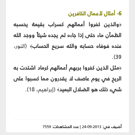
6- أمثال لأعمال الكافرين
والذين كفروا أعمالهم كسراب بقيعة يحسبه
﴿
الظمآن ماء حتى إذا جاءه لم يجده شيئاً ووجد الله
عنده فوفاه حسابه والله سريع الحساب
(النور،
﴾
39).
مثل الذين كفروا بربهم أعمالهم كرماد اشتدت به
﴿
الريح في يوم عاصف لا يقدرون مما كسبوا على
شي‏ء ذلك هو الضلال البعيد
(إبراهيم، 18).
﴾
أضيف في:
2013-09-24
|
عدد المشاهدات:
7559