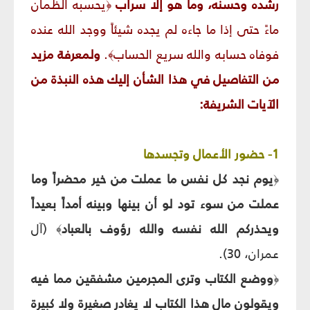
رشده وحسنه، وما هو إلا سراب
يحسبه الظمآن
﴿
ماءً حتى إذا ما جاءه لم يجده شيئاً ووجد الله عنده
فوفاه حسابه والله سريع الحساب
.
ولمعرفة مزيد
﴾
من التفاصيل في هذا الشأن إليك هذه النبذة من
الآيات الشريفة:
1- حضور الأعمال وتجسدها
يوم نجد كل نفس ما عملت من خير محضراً وما
﴿
عملت من سوء تود لو أن بينها وبينه أمداً بعيداً
ويحذركم الله نفسه والله رؤوف بالعباد
(آل
﴾
عمران، 30).
ووضع الكتاب وترى المجرمين مشفقين مما فيه
﴿
ويقولون مال هذا الكتاب لا يغادر صغيرة ولا كبيرة