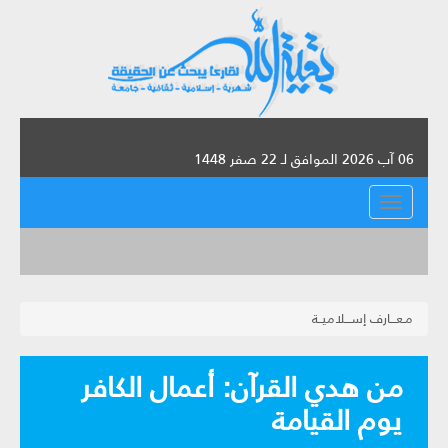
06 آب 2026 الموافق لـ 22 صفر 1448
القائمة
مـعـــارف إســـلاميــة
من هدي القرآن‏: أعمال الكافر
يوم القيامة