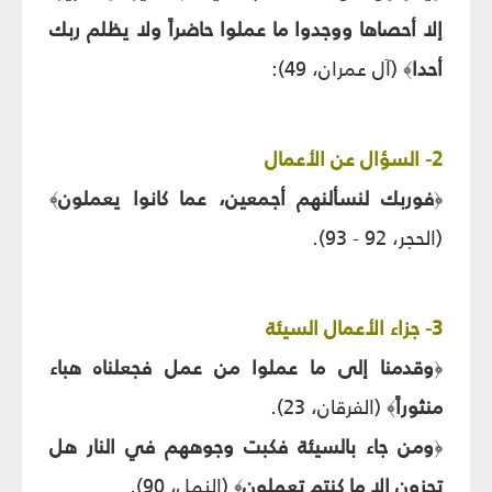
إلا أحصاها ووجدوا ما عملوا حاضراً ولا يظلم ربك
أحدا
(آل عمران، 49):
﴾
2- السؤال عن الأعمال
فوربك لنسألنهم أجمعين، عما كانوا يعملون
﴾
﴿
(الحجر، 92 - 93).
3- جزاء الأعمال السيئة
وقدمنا إلى ما عملوا من عمل فجعلناه هباء
﴿
منثوراً
(الفرقان، 23).
﴾
ومن جاء بالسيئة فكبت وجوههم في النار هل
﴿
تجزون إلا ما كنتم تعملون
(النمل، 90).
﴾