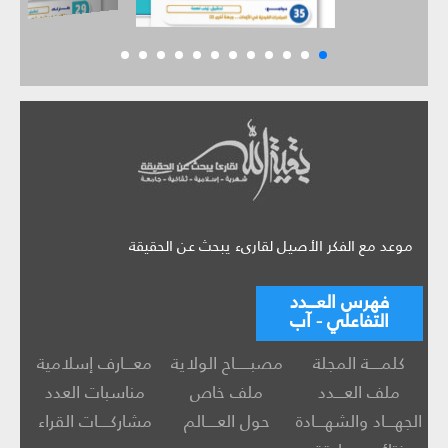
موعد مع الفكر الأصيل لقارىء يبحث عن الحقيقة
فهرس العـــدد
التفاعلي - آب
كلمــــة المجلة
مصبـــــاح الولاية
معـــارف إسلامية
ملف العـــدد
ملف خاص
مناسبات العدد
الجهـــاد والشهـــادة
حول العــــالم
مشاركــــات القراء