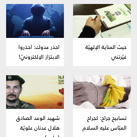
حيث العناية الإلهيّة
احذر عدوك: احذروا
غيّرتني
الابتزاز الإلكترونيّ!
تسابيح جراح: كجراح
شهيد الوعد الصادق
العبّاس عليه السلام
هلال عدنان علويّة