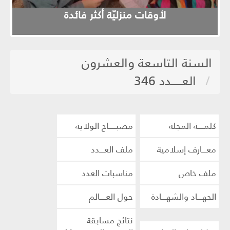
evious
Next
لأوقات منزليّة أكثر فائدة
السنة التاسعة والعشرون
العـــــدد 346
كلمــــة المجلة
مصبـــــاح الولاية
معـــارف إسلامية
ملف العـــدد
ملف خاص
مناسبات العدد
الجهـــاد والشهـــادة
حول العــــالم
نتائج مسابقة