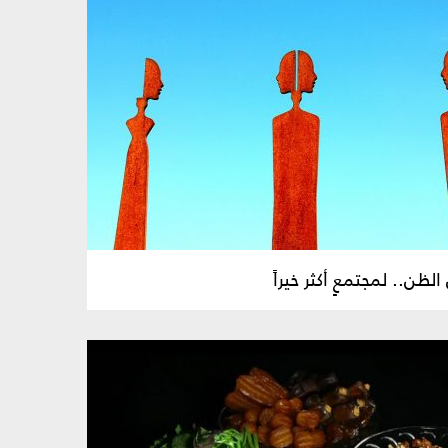
ظن.. لمجتمعٍ أكثر خيراً