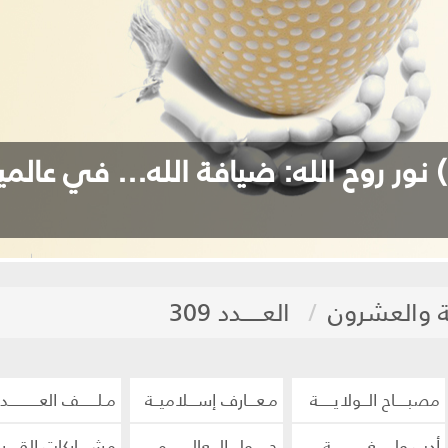
ه... في عالمين (*)
 والعشرون
العـــــدد 309
مصبــــاح الــولايـــــة
مـعـــارف إســـلاميــة
مـلــــــف العــــــــــد
أدب ولــــــغــــــــــــة
حـــــول الـــعالــــــــم
مشــــاركات القــــرا