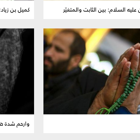
ليه السلام: بين الثابت والمتغيّر
كميل بن زياد
وارحم شدة ض