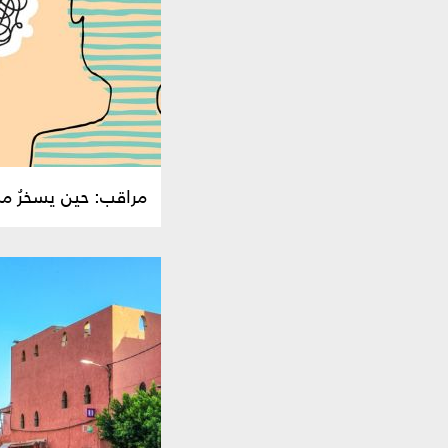
مراقب: حين يسخرُ منكَ