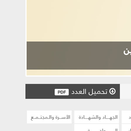
تحميل العدد
د
الجهــــاد والشهــــادة
الأســرة والـمجتــمــع
ء
الــــــــــواحـــــــــــة