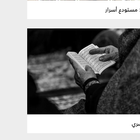
: مستودع أسرار
ري