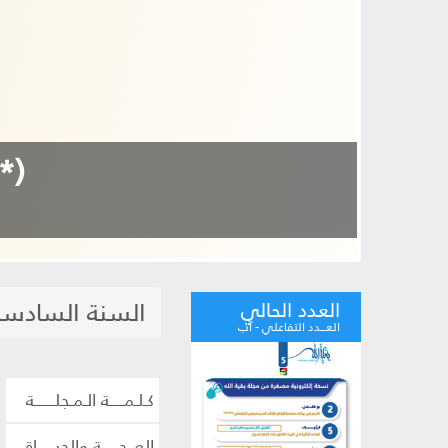
نور روح الله: ضيافة الل
السنة السادسة
العدد الحالي
العـــدد التفاعلي - آب
كـلـمـــــة الـمـجلـــــــة
الصحــــــة والحيــــــاة