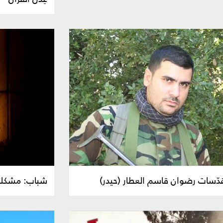
دّسات رضوان قاسم العطار (حيدر)
شباب: مشكلتي