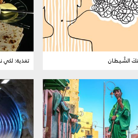
 الشَّـيـطـان
تغذية: لكي ن