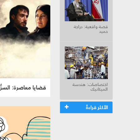
قصة واقعية: دراجة
حميد
اختصاصات: هندسة
قضايا معاصرة: السرّ
الميكانيك
الأكثر قراءةً