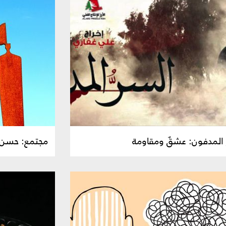
ُ المدفون: عشقٌ ومقاومة
مجتمع: حسن ال