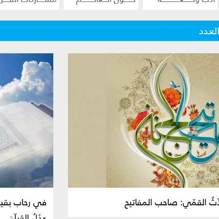
لعدد
ثُ القمّي: صاحب المفاتيح
في رحاب بقية
عِدْلُ القرآن