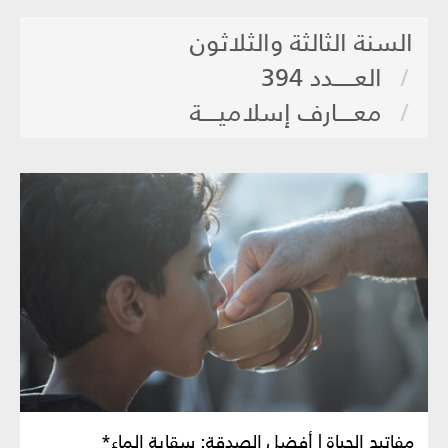
السنة الثالثة والثلاثون
العـــــدد 394
معــــارف إسلاميــــة
مفاتيح الحياة | أفضل الصدقة: سقاية الماء*