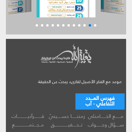
موعد مع الفكر الأصيل لقارىء يبحث عن الحقيقة
فهرس العـــدد
التفاعلي - آب
مــــــع الخــــــامنئي
زمننــــــا حســـــينيّ
قــــــــرآنيــــــــــــات
ســــؤال وجــــــواب
تــحــــقيـــــــــــــــق
مــجـــتمــــــــــــــــع