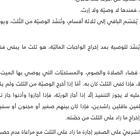
 فعندها لا وصيّة ولا إرث.
سّم الباقي إلى ثلاثة أقسام، وتُنفّذ الوصيّة من الثُلث، ويورّ
ُنفّذ للوصية بعد إخراج الواجبات الماليّة، هو ثلث ما يبقى
ضاء الصلاة والصوم، والمستحبّات التي يوصي بها الميت لأ
، فإذا كفى الثلث كان به. أمّا إذا أخرج الوصيّة من الثلث ولم
يه لا يجوز التنفيذ إلّا إذا أجاز الورثة، فإذا أجازوا وأذنوا جا
لغين عاقلين راشدين، فإذا كان بينهم صغير أو مجنون أو سف
إخراج ما زاد على الثلث من حصّته.
لشرعيّ على الصغير إجازة ما زاد على الثلث مع مراعاة عدم حص