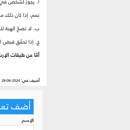
أ. يجوز لشخص في حا
نعم، إذا كان ذلك ممّ
ب. لا تصحّ الهبة ل
ج. إذا تحقّق قبض ال
أمّا عن طبقات الإرث
أضيف في:
2024-06-28
|
أضف تعليق
الإسم