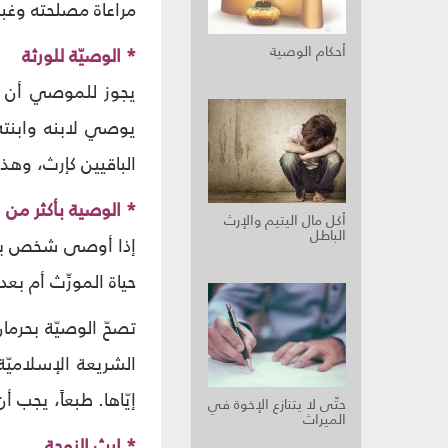
مراعاة مصلحته وغب
أحكام الوصية
* الوصيّة للورثة
يجوز للموصي أن يو
يوصي لابنه وابنته
الباقيين كإرث، وهذا
* الوصية بأكثر من ا
أكل مال اليتيم والإرث
الباطل
إذا أوصى شخص بأكثر
حياة المورِّث أم بعد
تصحّ الوصيّة بحرما
الشريعة الإسلاميّ
إيّاها. طبعاً، يجب أ
حتّى لا يتنازع الإخوة في
الميراث
* إرث الزوجة