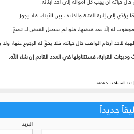
ل حياته أن يهب كلّ أمواله إلى أحد أبنائه.
ا يؤدّي إلى إثارة الفتنة والخلاف بين الأبناء، فلا يجوز.
لموهوب له إلّا بعد قبضها، فلو لم يحصل القبض لا تصحّ.
هبة لأحد أرحام الواهب حال حياته، فلا يحقّ له الرجوع عنها، ولا 
 ودرجات القرابة، فسنتناولها في العدد القادم إن شاء اللّه.
عدد المشاهدات:
2464
اً جديداً
البريد