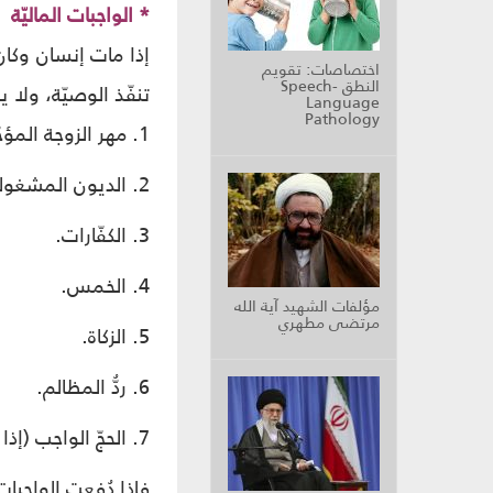
* الواجبات الماليّة
إذا مات إنسان وكان 
اختصاصات: تقويم
النطق Speech-
تنفّذ الوصيّة، ولا يو
Language
Pathology
1. مهر الزوجة المؤجّل (إن وجد).
2. الديون المشغولة بها ذمّة الميّت، حتّى لو شملت بيت المتوفَّى.
3. الكفّارات.
4. الخمس.
مؤلفات الشهيد آية الله
مرتضى مطهري
5. الزكاة.
6. ردُّ المظالم.
7. الحجّ الواجب (إذا توجّب على المتوفّى وكان مستطيعاً للحجّ وهو في حياته ولم يحجّ)، وما شاكل ذلك.
فإذا دُفعت الواجبات 