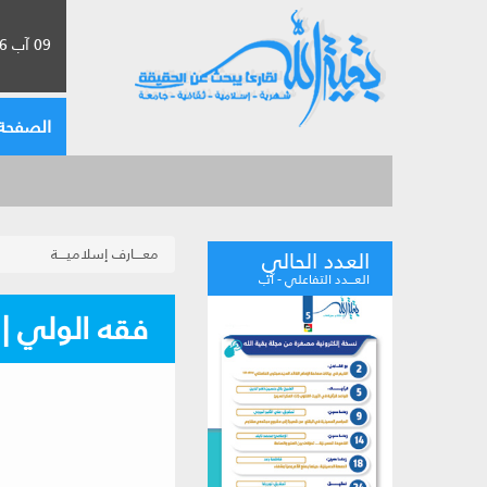
09 آب 2026 الموافق لـ 25 صفر 1448
الصفحة 
معــــارف إسلاميــــة
العدد الحالي
العـــدد التفاعلي - آب
فقه الولي | م