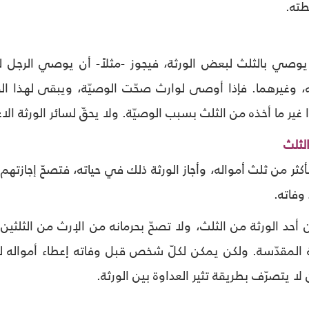
طته.
صي بالثلث لبعض الورثة، فيجوز -مثلاً- أن يوصي الرجل لزو
، وغيرهما. فإذا أوصى لوارث صحّت الوصيّة، ويبقى لهذا الوا
 غير ما أخذه من الثلث بسبب الوصيّة. ولا يحقّ لسائر الورثة ال
لثلث
 من ثلث أمواله، وأجاز الورثة ذلك في حياته، فتصحّ إجازتهم، و
 وفاته.
ن أحد الورثة من الثلث، ولا تصحّ بحرمانه من الإرث من الثلثي
ة المقدّسة. ولكن يمكن لكلّ شخص قبل وفاته إعطاء أمواله
ن لا يتصرّف بطريقة تثير العداوة بين الورثة.