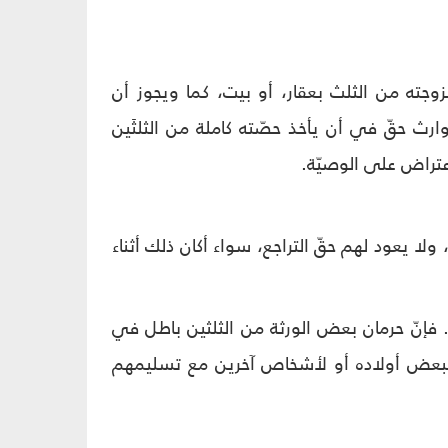
جته من الثلث بعقار، أو بيت، كما ويجوز أن
رث حقّ في أن يأخذ حصّته كاملة من الثلثَين
اعتراض على الوصيّة.
لا يعود لهم حقّ التراجع، سواء أكان ذلك أثناء
ن. فإنّ حرمان بعض الورثة من الثلثين باطل في
 لبعض أولاده أو لأشخاص آخرين مع تسليمهم