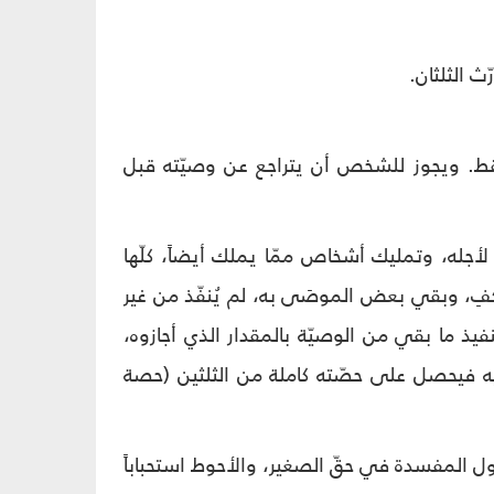
ث الثلثان.
 فقط. ويجوز للشخص أن يتراجع عن وصيّته قبل
جله، وتمليك أشخاص ممّا يملك أيضاً، كلّها
 يكفِ، وبقي بعض الموصَى به، لم يُنفّذ من غير
ز تنفيذ ما بقي من الوصيّة بالمقدار الذي أجازوه،
يه فيحصل على حصّته كاملة من الثلثين (حصة
ول المفسدة في حقّ الصغير، والأحوط استحباباً