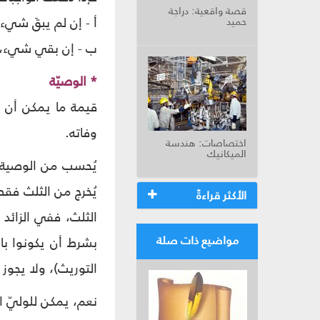
قصة واقعية: دراجة
أ - إن لم يبقَ شيء،
حميد
ب - إن بقي شيء، يُق
* الوصيّة
قيمة ما يمكن أن ي
وفاته.
اختصاصات: هندسة
الميكانيك
يُحسب من الوصية ق
يُخرج من الثلث فقط
الأكثر قراءةً
الثلث، ففي الزائد عل
مواضيع ذات صلة
بشرط أن يكونوا با
التوريث)، ولا يجوز 
نعم، يمكن للوليّ ا