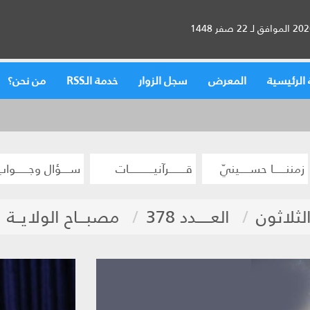
الرئيسية
المعرض
سجل الزوار
خدمة الـRSS
من نحن؟
زمننــــــا حســـــينيّ
قــــــــرآنيــــــــــــات
ســــؤال وجــــــواب
الثلاثون
العـــــدد 378
مصبـــاح الولايــة