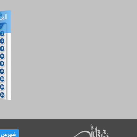
العـ
العـــدد التفاعلي -
آب
فهرس ال