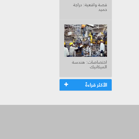
قصة واقعية: دراجة
حميد
اختصاصات: هندسة
الميكانيك
الأكثر قراءةً