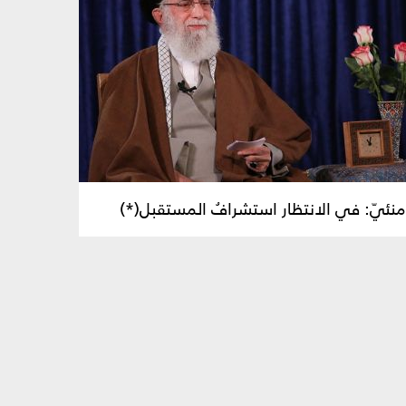
خامنئيّ: في الانتظار استشرافُ المستقبل(*)