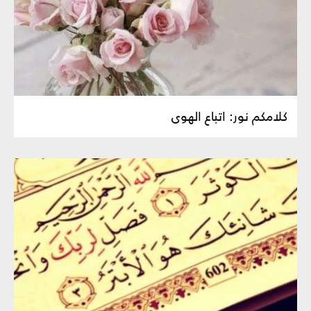
كلامكم نور: اتباع الهوى‏