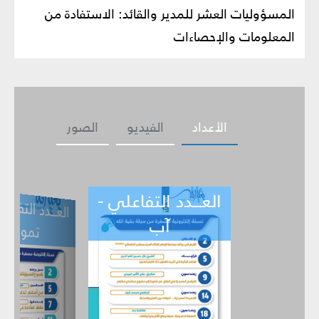
المسؤوليات العشر للمدير والقائد: الاستفادة من
المعلومات والإحصاءات‏
الأعداد
الفيديو
الصور
العـــدد التفاعلي -
ــدد التفاعلي -
العـــدد التف
ي -
تموز
حزيران
آب