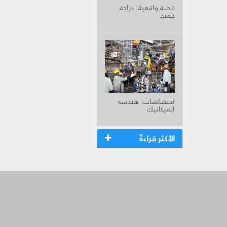
قصة واقعية: دراجة
حميد
اختصاصات: هندسة
الميكانيك
الأكثر قراءةً