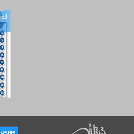
العـ
العـــدد التفاعلي -
آب
فهرس ال