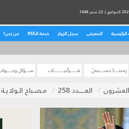
الرئيسية
المعرض
سجل الزوار
خدمة الـRSS
من نحن؟
زمننــــــا حســـــينيّ
قــــــــرآنيــــــــــــات
ســــؤال وجــــــواب
والعشرون
العـــــدد 258
مـصـباح الـولايـة