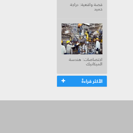
قصة واقعية: دراجة
حميد
اختصاصات: هندسة
الميكانيك
الأكثر قراءةً