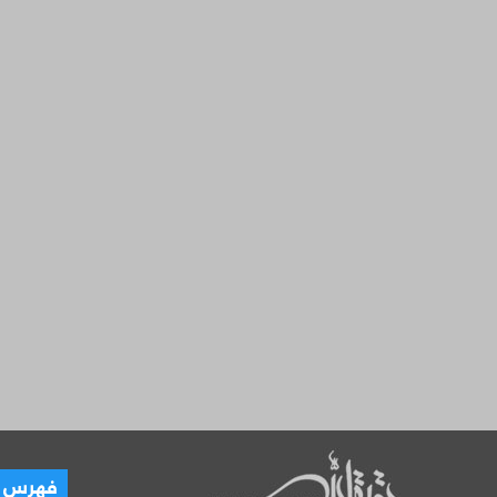
العـ
فهرس ال