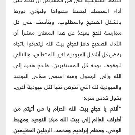
الأبعاد السياسية التي من المفترض أن تُلحظ حين
أداء المنسك ليحفظ محتواها ولتؤدي دورها
بالشكل الصحيح والمطلوب. ويتأسف على كل
ممارسة للحج بعيدةً عن هذا المعنى معتبراً أن
الأداء الصحيح حافز لحجاج بيت الله ليتحركوا باتجاه
رفض كل أشكال العبودية لغير الله تعالى، وبالتالي
للوقوف بوجه كل المستكبرين. فالحج هجرة إلى
الله وإلى الرسول وفيه أسمى معاني التوحيد
والعبودية لله التي تفرض نفياً لكل عبودية أخرى.
يقول قدس سره:
"
أنتم يا حجاج بيت الله الحرام يا من أتيتم من
أطراف العالم إلى بيت الله مركز التوحيد ومهبط
الوحي، ومقام إبراهيم ومحمد، الرجلين العظيمين