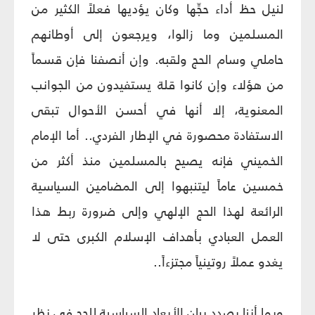
لنيل حظ أداء حجِّها وكان يؤديها فعلاً الكثير من
المسلمين وما زالوا، ويرجعون إلى أوطانهم
حاملي وسام الحج ولقبه. وإن أنصفنا فإن قسماً
من هؤلاء وإن كانوا قلة يستفيدون من الجوانب
المعنوية، إلا أنها في أحسن الأحوال تبقى
الاستفادة محصورة في الإطار الفردي.. أما الإمام
الخميني فإنه يصيح بالمسلمين منذ أكثر من
خمسين عاماً ليتنبهوا إلى المضامين السياسية
الرائعة لهذا الحج الإلهي وإلى ضرورة ربط هذا
العمل العبادي بأهداف الإسلام الكبرى حتى لا
يغدو عملاً روتينياً مجتزءاً..
وبما أننا بصدد بيان الأبعاد السياسية للحج في نظر