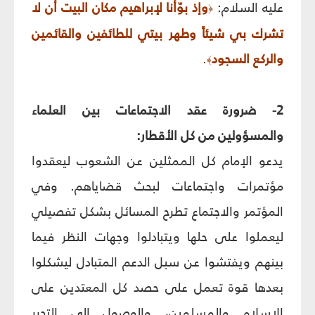
عليه السلام:
وإذ بوّأنا لإبراهيم مكان البيت أن لا
﴿
تشرك بي شيئاً وطهر بيتي للطائفين والقائمين
والركع السجود
.
﴾
2- ضرورة عقد الاجتماعات بين العلماء
والمسؤولين من كل الأقطار:
يدعو الإمام كل الممثلين عن الشعوب ليعقدوا
مؤتمرات واجتماعات لبحث قضاياهم. وفي
المؤتمر والاجتماع تطرح المسائل بشكل تفصيلي
ليعملوا على حلها ويتبادلوا وجهات النظر فيما
بينهم ويفتشوا عن سبل الدعم المتبادل ليشكلوا
بعدها قوة تعمل على حصد كل المعتدين على
الإسلام والمسلمين، والوصول إلى التحرر