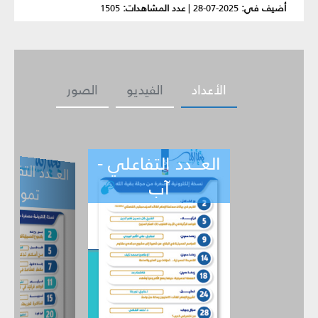
أضيف في:
2025-07-28
|
عدد المشاهدات:
1505
الأعداد
الفيديو
الصور
العـــدد التفاعلي -
ــدد التفاعلي -
العـــدد التف
ي -
تموز
حزيران
آب