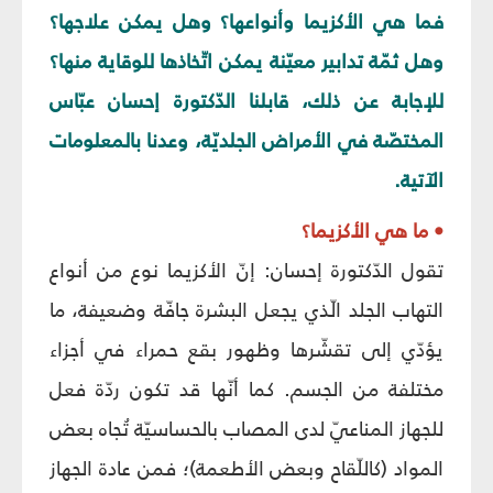
فما هي الأكزيما وأنواعها؟ وهل يمكن علاجها؟
وهل ثمّة تدابير معيّنة يمكن اتّخاذها للوقاية منها؟
للإجابة عن ذلك، قابلنا الدّكتورة إحسان عبّاس
المختصّة في الأمراض الجلديّة، وعدنا بالمعلومات
الآتية.
• ما هي الأكزيما؟
تقول الدّكتورة إحسان: إنّ الأكزيما نوع من أنواع
التهاب الجلد الّذي يجعل البشرة جافّة وضعيفة، ما
يؤدّي إلى تقشّرها وظهور بقع حمراء في أجزاء
مختلفة من الجسم. كما أنّها قد تكون ردّة فعل
للجهاز المناعيّ لدى المصاب بالحساسيّة تُجاه بعض
المواد (كاللّقاح وبعض الأطعمة)؛ فمن عادة الجهاز