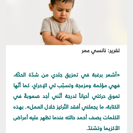
تقرير: نانسي عمر
«أشعر برغبة في تمزيق جلدي من شدّة الحكّة،
فهي مؤلمة ومزعجة وتسبّب لي الإحراج، كما أنّها
تعوق حركتي أحياناً لدرجة أنّني أجد صعوبةً في
الكتابة، ما يجعلني أفقد التّركيز خلال العمل». بهذه
الكلمات يصف أحمد حالته عندما تظهر عليه أعراض
الأكزيما وتشتدّ.