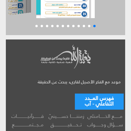
موعد مع الفكر الأصيل لقارىء يبحث عن الحقيقة
فهرس العـــدد
التفاعلي - آب
مــــــع الخــــــامنئي
زمننــــــا حســـــينيّ
قــــــــرآنيــــــــــــات
ســــؤال وجــــــواب
تــحــــقيـــــــــــــــق
مــجـــتمــــــــــــــــع