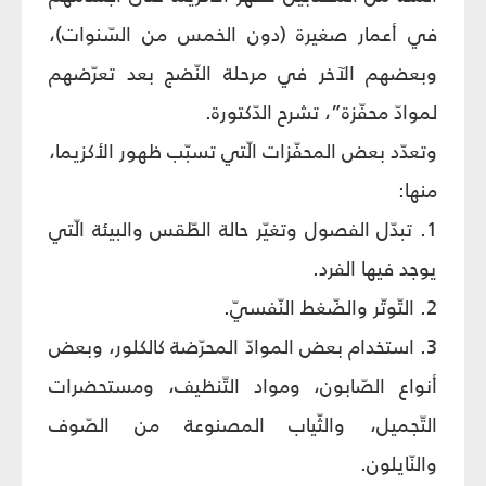
في أعمار صغيرة (دون الخمس من السّنوات)،
وبعضهم الآخر في مرحلة النّضج بعد تعرّضهم
لموادّ محفّزة”، تشرح الدّكتورة.
وتعدّد بعض المحفّزات الّتي تسبّب ظهور الأكزيما،
منها:
1. تبدّل الفصول وتغيّر حالة الطّقس والبيئة الّتي
يوجد فيها الفرد.
2. التّوتّر والضّغط النّفسيّ.
3. استخدام بعض الموادّ المحرّضة كالكلور، وبعض
أنواع الصّابون، ومواد التّنظيف، ومستحضرات
التّجميل، والثّياب المصنوعة من الصّوف
والنّايلون.