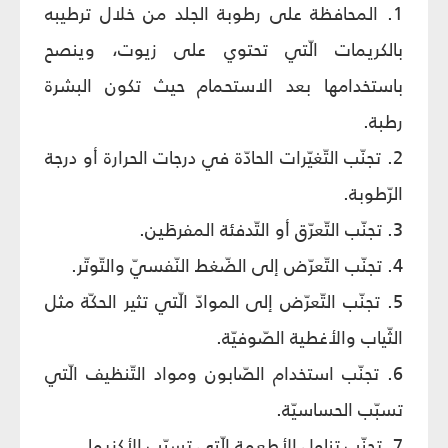
1. المحافظة على رطوبة الجلد من خلال ترطيبه
بالكريمات الّتي تحتوي على زيوت، وينصح
باستخدامها بعد الاستحمام حيث تكون البشرة
رطبة.
2. تجنّب التّغيّرات الحادّة في درجات الحرارة أو درجة
الرّطوبة.
3. تجنّب التّعرّق أو التّدفئة المفرطَين.
4. تجنّب التّعرّض إلى الضّغط النّفسيّ والتّوتّر.
5. تجنّب التّعرّض إلى الموادّ الّتي تثير الحكّة مثل
الثّياب والأغطية الصّوفيّة.
6. تجنّب استخدام الصّابون ومواد التّنظيف الّتي
تسبّب الحساسيّة.
7. تجنّب تناول الأطعمة الّتي تسبّب الأكزيما.