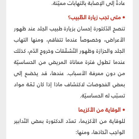
عادةً إلى الإصابة بالتهابات معيّنة.
• متى تجب زيارة الطّبيب؟
تنصح الدّكتورة إحسان بزيارة طبيب الجلد عند ظهور
الأعراض، وخصوصاً عندما تتفاقم، ومنها التهاب
الجلد والحزازة وظهور التّشقّقات وخروج الدّم، كذلك
عندما تطول فترة معاناة المريض من الحساسيّة
من دون معرفة الأسباب. عندها، قد يخضع إلى
بعض الفحوصات لاكتشاف ماذا إذا كان ثمّة مواد
تسبّب له الحساسيّة.
• الوقاية من الأكزيما
للوقاية من الأكزيما، تعدّد الدكتورة بعض التّدابير
الواجب اتّخاذها، ومنها: