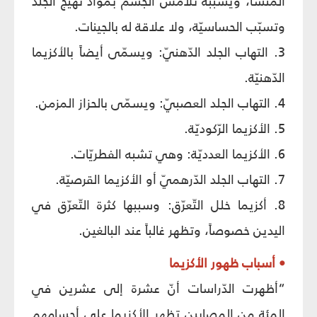
المنشأ، ويسبّبه تلامس الجسم بمواد تهيّج الجلد
وتسبّب الحساسيّة، ولا علاقة له بالجينات.
3. التهاب الجلد الدّهنيّ: ويسمّى أيضاً بالأكزيما
الدّهنيّة.
4. التهاب الجلد العصبيّ: ويسمّى بالحزاز المزمن.
5. الأكزيما الرّكوديّة.
6. الأكزيما العدديّة: وهي تشبه الفطريّات.
7. التهاب الجلد الدّرهميّ أو الأكزيما القرصيّة.
8. أكزيما خلل التّعرّق: وسببها كثرة التّعرّق في
اليدين خصوصاً، وتظهر غالباً عند البالغين.
• أسباب ظهور الأكزيما
“أظهرت الدّراسات أنّ عشرة إلى عشرين في
المئة من المصابين تظهر الأكزيما على أجسامهم