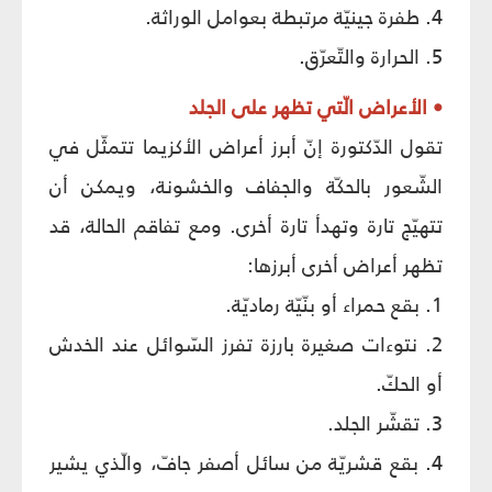
4. طفرة جينيّة مرتبطة بعوامل الوراثة.
5. الحرارة والتّعرّق.
• الأعراض الّتي تظهر على الجلد
تقول الدّكتورة إنّ أبرز أعراض الأكزيما تتمثّل في
الشّعور بالحكّة والجفاف والخشونة، ويمكن أن
تتهيّج تارة وتهدأ تارة أخرى. ومع تفاقم الحالة، قد
تظهر أعراض أخرى أبرزها:
1. بقع حمراء أو بنّيّة رماديّة.
2. نتوءات صغيرة بارزة تفرز السّوائل عند الخدش
أو الحكّ.
3. تقشّر الجلد.
4. بقع قشريّة من سائل أصفر جافّ، والّذي يشير