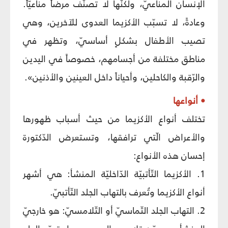
الإنسان المناعيّ، ولكنّها لا تصنّف مرضاً مناعيّاً.
وعادةً، لا تسبّب الأكزيما العدوى للآخرين، وهي
تصيب الأطفال بشكلٍ أساسيّ، وتظهر في
مناطق مختلفة من أجسامهم، خصوصاً في اليدين
والرّقبة والكاحلين، وأحياناً داخل العينين والأذنين».
• أنواعها
تختلف أنواع الأكزيما من حيث أسباب ظهورها
والأعراض الّتي ترافقها، وتستعرض الدّكتورة
إحسان هذه الأنواع:
1. الأكزيما التّأتبيّة الدّاخليّة المنشأ: هي أشهر
أنواع الأكزيما وتُعرف بالتهاب الجلد التّأتبيّ.
2. التهاب الجلد التّماسيّ أو التّلامسيّ: هو خارجيّ