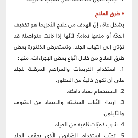
• طرق العلاج
بشكل عامّ، إنّ الهدف من علاج الأكزيما هو تخفيف
الحكّة أو منعها تماماً؛ لأنّها إذا كانت متواصلة قد
تؤدّي إلى التهاب الجلد. وتستعرض الدّكتورة بعض
طرق العلاج من خلال اتّباع بعض الإجراءات، منها:
1. استخدام الكريمات والمراهم المرطّبة للجلد
على أن تكون خاليةً من العطور.
2. الاستحمام بمياه دافئة.
3. ارتداء الثّياب القطنيّة والابتعاد عن الصّوف
والنّايلون.
4. شرب كميّات كافية من المياه.
5. تجنّب استخدام الصّابون الّذي يجفّف الجلد