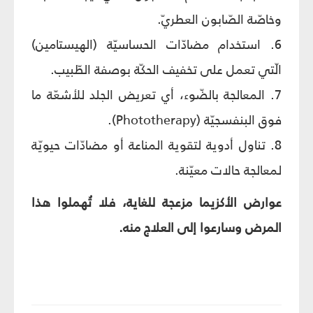
وخاصّة الصّابون العطريّ.
6. استخدام مضادّات الحساسيّة (الهيستامين)
الّتي تعمل على تخفيف الحكّة بوصفة الطّبيب.
7. المعالجة بالضّوء، أي تعريض الجلد للأشعّة ما
فوق البنفسجيّة (Phototherapy).
8. تناول أدوية لتقوية المناعة أو مضادّات حيويّة
لمعالجة حالات معيّنة.
عوارض الأكزيما مزعجة للغاية، فلا تُهملوا هذا
المرض وسارعوا إلى العلاج منه.