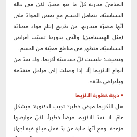
المناعيّ محاربة كلّ ما هو مضرّ، لكن في حالة
الحساسيّة، يتعامل الجسم مع بعض الموادّ على
أنّها مضرّة فيحاربها عن طريق إنتاج مواد مضادّة
(مثل الهيستامين) والّتي بدورها تسبّب أعراض
الحساسيّة، فتظهر في مناطق معيّنة من الجسم.
وتضيف: «ليست كلّ حساسيّة أكزيما، ولا تعدّ من
أنواع الأكزيما إلّا إذا وصلت إلى مراحل متقدّمة
وبأعراض حادّة».
• درجة خطورة الأكزيما
هل الأكزيما مرض خطير؟ تجيب الدكتورة: «بشكلٍ
عامّ، لا تعدّ الأكزيما مرضاً خطيراً، لكنّ عوارضها
مزعجة. ومع أنّها عبارة عن ردّ فعل مبالغ فيه لجهاز