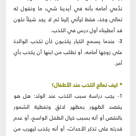
ندَّعي أمامه بأنه في أيدينا شي‏ء ما ونقول له
تعالى وخذ، فقط ليأتي إلينا ثم لا يجد شيئاً نكون
قد أعطيناه أول درس في الكذب.
3- عندما يسمع الكبار يكذبون كأن تكذب الوالدة
على زوجها أمامه، أو تطلب من ابنها أن يكذب بأي
أمر.
* كيف نعالج الكذب عند الأطفال؟
1- يجب دراسة سبب الكذب عند الولد: هل هو
يقصد الظهور بمظهر لائق وتغطية الشعور
بالنقص أو أنه بسبب خيال الطفل الواسع، أو عدم
قدرته على تذكر الأحداث، أو أنه يكذب ليهرب من