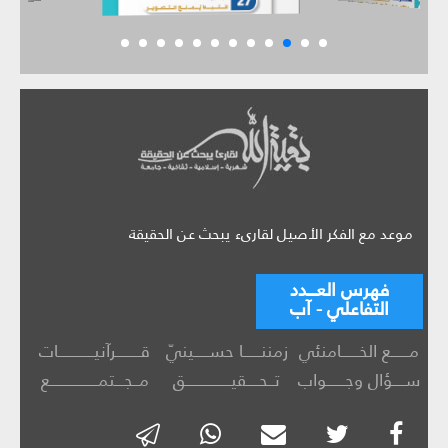
موعد مع الفكر الأصيل لقارىء يبحث عن الحقيقة
فهرس العـــدد
التفاعلي - آب
مــــــع الخــــــامنئي
زمننــــــا حســـــينيّ
قــــــــرآنيــــــــــــات
ســــؤال وجــــــواب
تــحــــقيـــــــــــــــق
مــجـــتمــــــــــــــــع