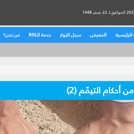
الرئيسية
المعرض
سجل الزوار
خدمة الـRSS
من نحن؟
 أحكام التيمّم (2)