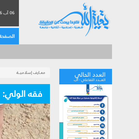
06 آب 2026 الموافق لـ 22 صفر 1448
الصفحة 
معــارف إسلاميـــة
العدد الحالي
العـــدد التفاعلي - آب
فقه الولي: من