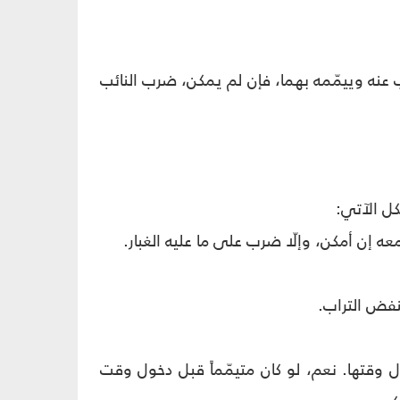
ب عنه وييمّمه بهما، فإن لم يمكن، ضرب النائب
كل الآتي:
 وقتها. نعم، لو كان متيمّماً قبل دخول وقت