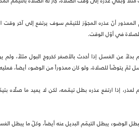
مثلاً وبقي عذره إلى وقت الصلاة، جاز له الصلاة بالتيمّم المذ
المعذور أنّ عذره المجوّز للتيمّم سوف يرتفع إلى آخر وقت ال
الصلاة في أوّل الوقت.
م بدلاً عن الغسل إذا أحدث بالأصغر كخروج البول مثلاً، ولم يرت
ل ثمّ يتوضّأ للصلاة، ولو كان معذوراً من الوضوء أيضاً، فعليه ال
 لعذر، إذا ارتفع عذره بطل تيمّمه، لكن لا يعيد ما صلّاه بتي
بطل الوضوء يبطل التيمّم البديل عنه أيضاً، وكلّ ما يبطل الغس