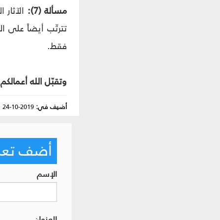
مسألة (7):
الآثار ا
تترتّب أيضاً على ا
فقط.
وتقبّل الله أعمالكم.
أضيف في:
2019-10-24
|
أضف تعليق
الإسم
العنوان