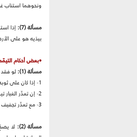
ونحوهما استناب غي
مسألة (7):
إذا استن
بيدَيه هو على الأ
•بعض أحكام التيمّم
مسألة (1):
لو فقد م
1- إذا كان على ثوبه ولباسه أو فراشه ونحو ذلك غبارٌ، فإنّه يتيمّم بهذا الغبار بعد جمعه إن أمكن، وإلّا ضرب على ما عليه الغبار.
2- إن تعذّر الغبار تيمّم بالوحل المجفّف مع الإمكان.
3- مع تعذّر تجفيف الوحل تيمّم به، ولا يجب إزالته عن يديه، لكن ينبغي أن يفركه كنفض التراب.
مسألة (2):
لا يصحّ