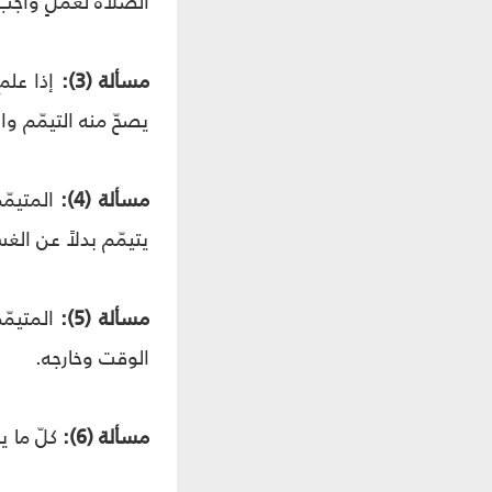
الصلاة لعملٍ واجب 
مسألة (3):
إذا علم 
يصحّ منه التيمّم و
مسألة (4):
المتيمّ
يتيمّم بدلاً عن الغس
مسألة (5):
المتيمّم
الوقت وخارجه.
مسألة (6):
كلّ ما ي