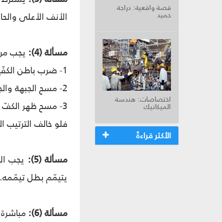
قصة واقعية: دراجة
حميد
الأنف الأعلى والحا
مسألة (4):
يجب مراع
1- ضرب باطن الكفّين على الأرض بعد النيّة.
2- مسح الجبهة والجبينين.
اختصاصات: هندسة
3- مسح ظهر الكفّ اليمنى بباطن الكفّ اليسرى، ثمّ مسح ظهر الكفّ اليسرى بباطن الكفّ اليمنى.
الميكانيك
فلو خالف الترتيب ا
الأكثر قراءةً
مسألة (5):
يجب الإت
يتيمّم بطل تيمّمه.
مسألة (6):
مباشرة ا