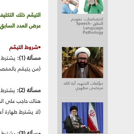
التيمّم ذلك التكلي
اختصاصات: تقويم
النطق Speech-
عرض العدد السابق 
Language
Pathology
•شروط التيمّم
مسألة (1):
يشترط في
(من يتيمّم بالمغصوب
مؤلفات الشهيد آية الله
مرتضى مطهري
مسألة (2):
يشترط في
هناك حاجب على الجب
(لا يشترط طهارة أعض
مسألة (3):
يشترط ف