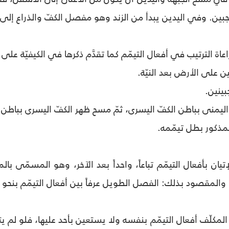
جبين. وفي اليدين يبدأ من الزند وهو مفصل الكفّ والذراع إلى
اة الترتيب في أفعال التيمّم كما تقدَّم ذكرها في الكيفيّة على
لمذكور بطل تيمّمه.
يان بأفعال التيمّم تباعاً، واحداً بعد الآخر، وهو المسمّى با
 والمقصود بذلك: الفصل الطويل عرفاً بين أفعال التيمّم بنحو 
لمكلّف أفعال التيمّم بنفسه ولا يستعين بأحد عليها، فلو لم 