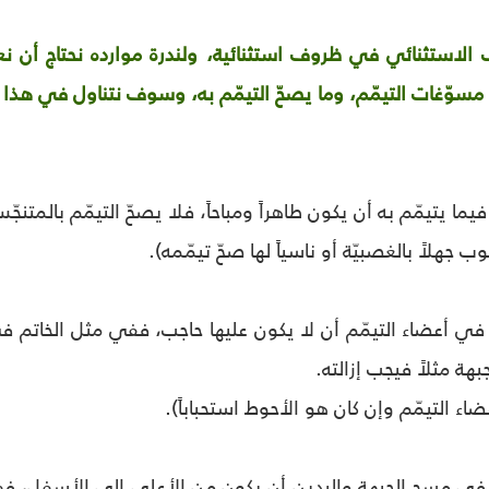
ف الاستثنائي في ظروف استثنائية، ولندرة موارده نحتاج أن نعرف
مسوّغات التيمّم، وما يصحّ التيمّم به، وسوف نتناول في هذا
ما يتيمّم به أن يكون طاهراً ومباحاً، فلا يصحّ التيمّم بالمت
 جهلاً بالغصبيّة أو ناسياً لها صحّ تيمّمه).
 أعضاء التيمّم أن لا يكون عليها حاجب، ففي مثل الخاتم في 
هة مثلاً فيجب إزالته.
اء التيمّم وإن كان هو الأحوط استحباباً).
ي مسح الجبهة واليدين أن يكون من الأعلى إلى الأسفل، فف