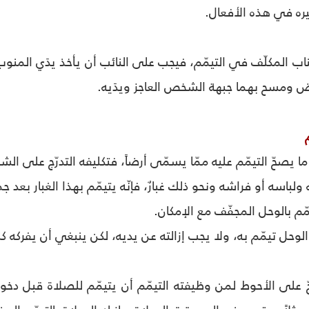
ره في هذه الأفعال.
اب المكلّف في التيمّم، فيجب على النائب أن يأخذ يدَي المنو
رض ومسح بهما جبهة الشخص العاجز ويدَيه.
ا يصحّ التيمّم عليه ممّا يسمّى أرضاً، فتكليفه التدرّج على الش
 على الأحوط لمن وظيفته التيمّم أن يتيمّم للصلاة قبل دخول